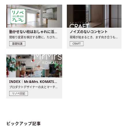
動かせない柱はおしゃれに活用！柱を魅せるリノベーション(リノベ)4選
ノイズのないコンセント
間取り変更を検討する際に、たびたび皆さんの頭を悩ませる動か..
現場が始まるとき、まず向き合うものの一つがコンセントです..
基礎知識
CRAFT
INDEX｜Mr.&Mrs. KOMATSU renovation diary
プロダクトデザイナーの夫とマーチャンダイザーの妻が、夫婦で..
リノベ日記
ピックアップ記事