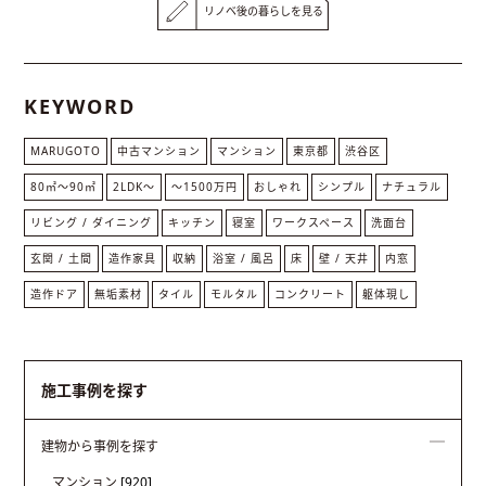
リノベ後の暮らしを見る
KEYWORD
MARUGOTO
中古マンション
マンション
東京都
渋谷区
80㎡〜90㎡
2LDK〜
～1500万円
おしゃれ
シンプル
ナチュラル
リビング / ダイニング
キッチン
寝室
ワークスペース
洗面台
玄関 / 土間
造作家具
収納
浴室 / 風呂
床
壁 / 天井
内窓
造作ドア
無垢素材
タイル
モルタル
コンクリート
躯体現し
施工事例を探す
建物から事例を探す
マンション
[920]