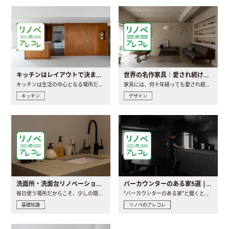
キッチンはレイアウトで決まる。後悔しないための考え方と選び方
世界の名作家具｜愛され続ける理由と一生モノとの出会い方
キッチンは生活の中心となる場所だからこそ、家の中のどこに置..
家具には、何十年経っても愛され続ける「名作」と呼ばれるもの..
キッチン
デザイン
洗面所・洗面台リノベーションの事例と間取りアイデア
バーカウンターのある家5選 | 日常に馴染む“距離の近い”キッチンとは
毎日使う場所だからこそ、少しの間取りの工夫や素材の選び方で..
“バーカウンターのある家”と聞くと、少し特別な、大人のための..
基礎知識
リノベのアレコレ