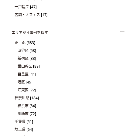
一戸建て
[47]
店舗・オフィス
[17]
エリアから事例を探す
東京都
[683]
渋谷区
[58]
新宿区
[33]
世田谷区
[89]
目黒区
[41]
港区
[49]
江東区
[72]
神奈川県
[184]
横浜市
[84]
川崎市
[72]
千葉県
[51]
埼玉県
[64]