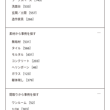
ワークスペース
［143］
洗面台
［533］
玄関／土間
［557］
造作家具
［266］
素材から事例を探す
無垢材
［531］
タイル
［566］
モルタル
［431］
コンクリート
［203］
ヘリンボーン
［46］
ガラス
［123］
躯体現し
［379］
間取りから事例を探す
ワンルーム
［52］
1LDK
［303］