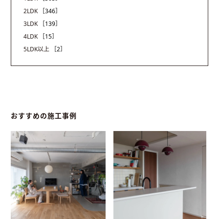
2LDK
［346］
3LDK
［139］
4LDK
［15］
5LDK以上
［2］
おすすめの施工事例