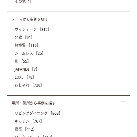
その他
[1]
テーマから事例を探す
ヴィンテージ
［312］
北欧
［91］
無機質
［116］
シームレス
［25］
和
［55］
JAPANDI
［7］
LUXE
［78］
おしゃれ
［728］
場所・箇所から事例を探す
リビングダイニング
［803］
キッチン
［767］
寝室
［412］