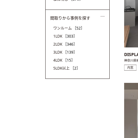
間取りから事例を探す
ワンルーム
［52］
1LDK
［303］
2LDK
［346］
3LDK
［139］
DISPL
4LDK
［15］
神奈川県
内窓
5LDK以上
［2］