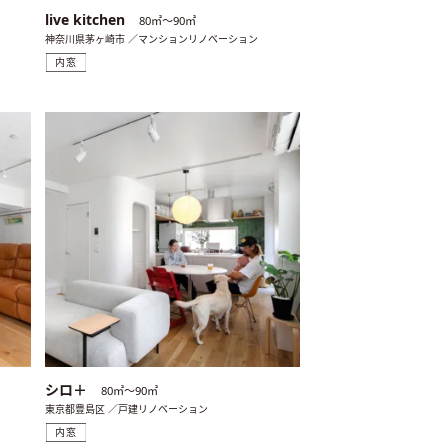
live kitchen
80㎡〜90㎡
神奈川県茅ヶ崎市 ／マンションリノベーション
内窓
シロ＋
80㎡〜90㎡
東京都豊島区 ／戸建リノベーション
内窓