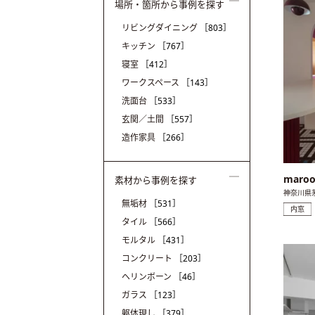
場所・箇所から事例を探す
リビングダイニング
［803］
キッチン
［767］
寝室
［412］
ワークスペース
［143］
洗面台
［533］
玄関／土間
［557］
造作家具
［266］
maro
素材から事例を探す
神奈川県
無垢材
［531］
内窓
タイル
［566］
モルタル
［431］
コンクリート
［203］
ヘリンボーン
［46］
ガラス
［123］
躯体現し
［379］