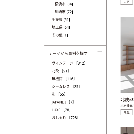
内窓
横浜市
[84]
川崎市
[72]
千葉県
[51]
埼玉県
[64]
その他
[1]
テーマから事例を探す
ヴィンテージ
［312］
北欧
［91］
無機質
［116］
シームレス
［25］
和
［55］
北欧×S
JAPANDI
［7］
東京都品
LUXE
［78］
内窓
おしゃれ
［728］