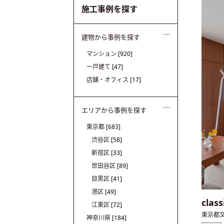
施工事例を探す
建物から事例を探す
マンション
[920]
一戸建て
[47]
店舗・オフィス
[17]
エリアから事例を探す
東京都
[683]
渋谷区
[58]
新宿区
[33]
世田谷区
[89]
目黒区
[41]
港区
[49]
clas
江東区
[72]
東京都
神奈川県
[184]