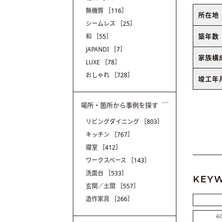
無機質
［116］
所在地
シームレス
［25］
築年数
和
［55］
JAPANDI
［7］
家族構
LUXE
［78］
おしゃれ
［728］
竣工年
場所・箇所から事例を探す
リビングダイニング
［803］
キッチン
［767］
寝室
［412］
ワークスペース
［143］
洗面台
［533］
KEY
玄関／土間
［557］
造作家具
［266］
6