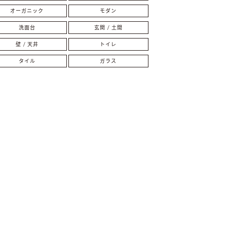
オーガニック
モダン
洗面台
玄関 / 土間
壁 / 天井
トイレ
タイル
ガラス