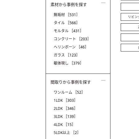
素材から事例を探す
無垢材
［531］
リビン
タイル
［566］
モルタル
［431］
コンクリート
［203］
ヘリンボーン
［46］
ガラス
［123］
躯体現し
［379］
間取りから事例を探す
ワンルーム
［52］
1LDK
［303］
2LDK
［346］
3LDK
［139］
4LDK
［15］
5LDK以上
［2］