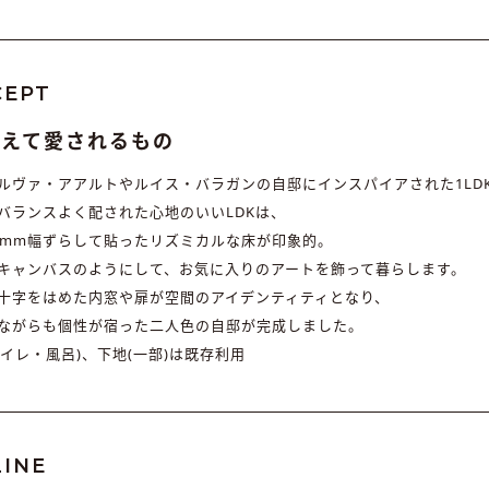
CEPT
超えて愛されるもの
ルヴァ・アアルトやルイス・バラガンの自邸にインスパイアされた1LD
バランスよく配された心地のいいLDKは、
5mm幅ずらして貼ったリズミカルな床が印象的。
キャンバスのようにして、お気に入りのアートを飾って暮らします。
十字をはめた内窓や扉が空間のアイデンティティとなり、
ながらも個性が宿った二人色の自邸が完成しました。
トイレ・風呂)、下地(一部)は既存利用
INE