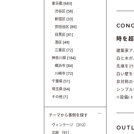
東京都
[683]
渋谷区
[58]
新宿区
[33]
CON
世田谷区
[89]
目黒区
[41]
時を
港区
[49]
江東区
[72]
建築家ア
神奈川県
[184]
白と木が
横浜市
[84]
先端を2
川崎市
[72]
白い壁を
千葉県
[51]
非対称の
埼玉県
[64]
シンプル
その他
[1]
※設備(
テーマから事例を探す
ヴィンテージ
［312］
OUTL
北欧
［91］