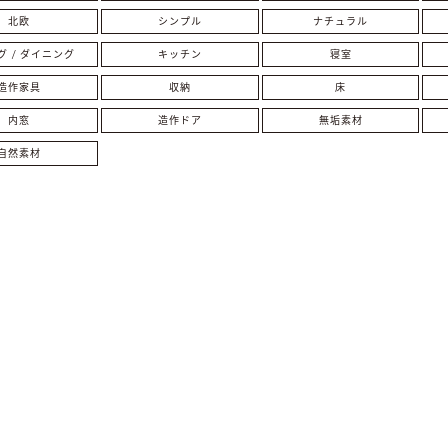
北欧
シンプル
ナチュラル
グ / ダイニング
キッチン
寝室
造作家具
収納
床
内窓
造作ドア
無垢素材
自然素材