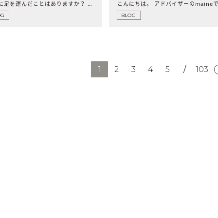
劇場に足を運んだことはありますか？ 私は妻に連れら..
OG
BLOG
1
2
3
4
5
/
103