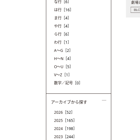
な行
［6］
は行
［16］
BL
ま行
［4］
や行
［4］
ら行
［6］
わ行
［1］
A〜G
［2］
H〜N
［4］
O〜U
［5］
V〜Z
［1］
数字／記号
［0］
アーカイブから探す
2026
［52］
2025
［165］
2024
［198］
2023
［244］