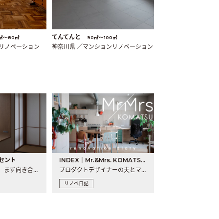
てんてんと
㎡〜80㎡
90㎡〜100㎡
ンリノベーション
神奈川県 ／マンションリノベーション
セント
INDEX｜Mr.&Mrs. KOMATSU renovation diary
現場が始まるとき、まず向き合うものの一つがコンセントです..
プロダクトデザイナーの夫とマーチャンダイザーの妻が、夫婦で..
リノベ日記