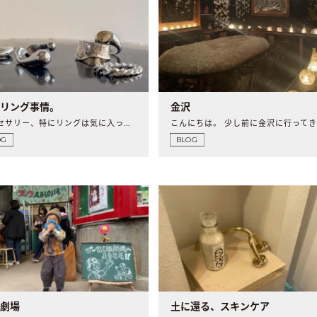
のリング事情。
金沢
アクセサリー、特にリングは気に入った物を毎日、何年も..
OG
BLOG
形劇場
土に還る、スキンケア