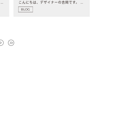
こんにちは。 アドバイザーのmaineです。 ..
こんにちは、デザイナーの吉岡です。 スタッフの偏愛をレコメ..
BLOG