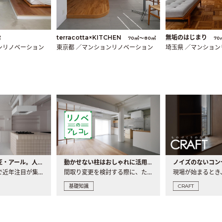
terracotta×KITCHEN
無垢のはじまり
㎡
70㎡〜80㎡
70
ンリノベーション
東京都 ／マンションリノベーション
埼玉県 ／マンショ
大注目の建築意匠・アール。人気の理由と空間に取り入れるポイント
動かせない柱はおしゃれに活用！柱を魅せるリノベーション(リノベ)4選
ノイズのないコン
リノベーションで近年注目が集まる建築意匠の一つであるアール..
間取り変更を検討する際に、たびたび皆さんの頭を悩ませる動か..
基礎知識
CRAFT