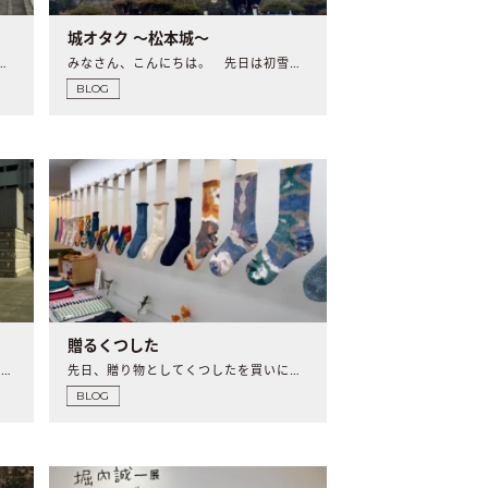
城オタク 〜松本城〜
グル屋さんがチョコレートの専門店も始..
みなさん、こんにちは。 先日は初雪が降るなど、寒..
BLOG
贈るくつした
こんにちは。 今回は「水戸芸術館」について書きたい..
先日、贈り物としてくつしたを買いにいきました。 ..
BLOG