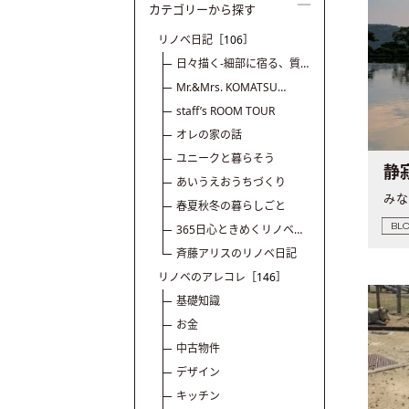
カテゴリーから探す
リノベ日記
［106］
日々描く-細部に宿る、質
の話
Mr.&Mrs. KOMATSU
renovation diary
staff’s ROOM TOUR
オレの家の話
ユニークと暮らそう
静
あいうえおうちづくり
春夏秋冬の暮らしごと
BL
365日心ときめくリノベと
暮らし
斉藤アリスのリノベ日記
リノベのアレコレ
［146］
基礎知識
お金
中古物件
デザイン
キッチン