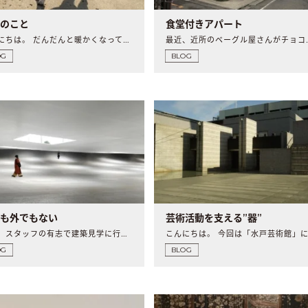
近のこと
食堂付きアパート
こんにちは。 だんだんと暖かくなってきて、 春ら..
最近、近所のベー
OG
BLOG
でも外でもない
芸術活動を支える”器”
先日、スタッフの有志で建築見学に行ってきました。 ..
OG
BLOG