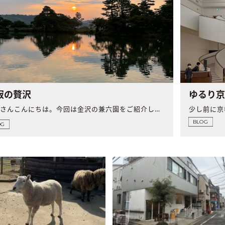
寂の贅沢
ゆるり
みなさんこんにちは。今回は金沢の兼六園をご紹介します。 ..
BLOG
OG