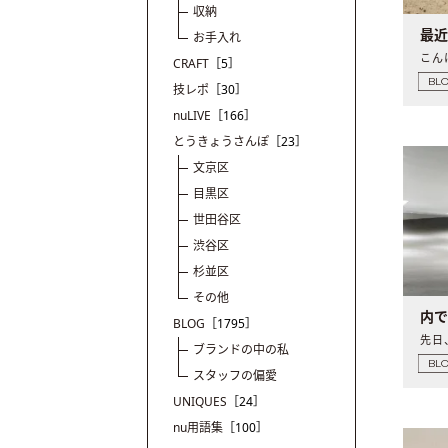
収納
最
お手入れ
CRAFT
［5］
BL
技レポ
［30］
nuLIVE
［166］
とうきょうさんぽ
［23］
文京区
目黒区
世田谷区
渋谷区
杉並区
その他
内
BLOG
［1795］
ブランドの中の私
BL
スタッフの偏愛
UNIQUES
［24］
nu用語集
［100］