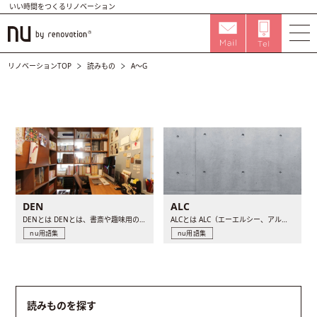
いい時間をつくるリノベーション
リノベーションTOP
読みもの
A〜G
DEN
ALC
DENとは DENとは、書斎や趣味用の小部屋のことです。元..
ALCとは ALC（エーエルシー、アルク）は内部に気泡が含..
nu用語集
nu用語集
読みものを探す