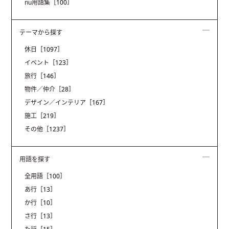
nu用語集
［100］
テーマから探す
休日
［1097］
イベント
［123］
旅行
［146］
物件／仲介
［28］
デザイン／インテリア
［167］
施工
［219］
その他
［1237］
用語を探す
全用語
［100］
あ行
［13］
か行
［10］
さ行
［13］