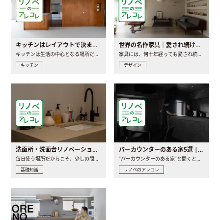
キッチンはレイアウトで決まる。後悔しないための考え方と選び方
世界の名作家具｜愛され続ける理由と一生モノとの出会い方
キッチンは生活の中心となる場所だからこそ、家の中のどこに置..
家具には、何十年経っても愛され続ける「名作」と呼ばれるもの..
キッチン
デザイン
洗面所・洗面台リノベーションの事例と間取りアイデア
バーカウンターのある家5選 | 日常に馴染む“距離の近い”キッチンとは
毎日使う場所だからこそ、少しの間取りの工夫や素材の選び方で..
“バーカウンターのある家”と聞くと、少し特別な、大人のための..
基礎知識
リノベのアレコレ