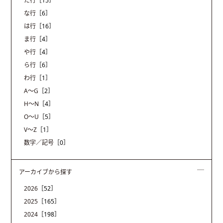
た行
［15］
な行
［6］
は行
［16］
ま行
［4］
や行
［4］
ら行
［6］
わ行
［1］
A〜G
［2］
H〜N
［4］
O〜U
［5］
V〜Z
［1］
数字／記号
［0］
アーカイブから探す
2026
［52］
2025
［165］
2024
［198］