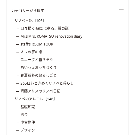
カテゴリーから探す
リノベ日記
［106］
日々描く-細部に宿る、質の話
Mr.&Mrs. KOMATSU renovation diary
staff’s ROOM TOUR
オレの家の話
ユニークと暮らそう
あいうえおうちづくり
春夏秋冬の暮らしごと
365日心ときめくリノベと暮らし
斉藤アリスのリノベ日記
リノベのアレコレ
［146］
基礎知識
お金
中古物件
デザイン