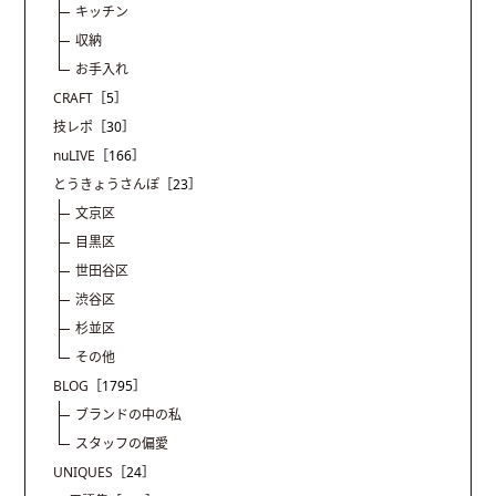
キッチン
収納
お手入れ
CRAFT
［5］
技レポ
［30］
nuLIVE
［166］
とうきょうさんぽ
［23］
文京区
目黒区
世田谷区
渋谷区
杉並区
その他
BLOG
［1795］
ブランドの中の私
スタッフの偏愛
UNIQUES
［24］