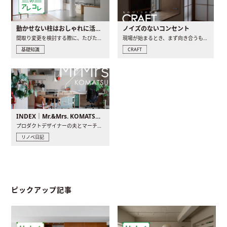
動かせない柱はおしゃれに活用！柱を魅せるリノベーション(リノベ)4選
ノイズのないコンセント
間取り変更を検討する際に、たびたび皆さんの頭を悩ませる動か..
現場が始まるとき、まず向き合うものの一つがコンセントです..
基礎知識
CRAFT
INDEX｜Mr.&Mrs. KOMATSU renovation diary
プロダクトデザイナーの夫とマーチャンダイザーの妻が、夫婦で..
リノベ日記
ピックアップ記事