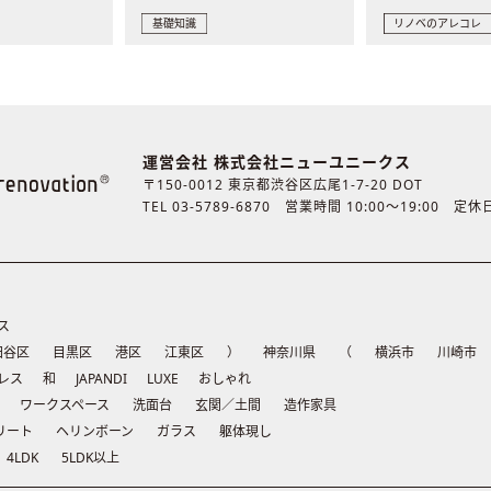
基礎知識
リノベのアレコレ
運営会社 株式会社ニューユニークス
〒150-0012 東京都渋谷区広尾1-7-20 DOT
TEL 03-5789-6870
営業時間 10:00〜19:00 定
ス
田谷区
目黒区
港区
江東区
）
神奈川県
（
横浜市
川崎市
レス
和
JAPANDI
LUXE
おしゃれ
ワークスペース
洗面台
玄関／土間
造作家具
リート
ヘリンボーン
ガラス
躯体現し
4LDK
5LDK以上