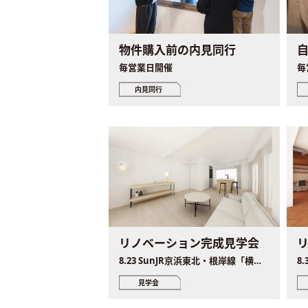
物件購入前の内見同行
毎営業日開催
毎
内見同行
リノベーション完成見学会
8.23 SunJR京浜東北・根岸線「横浜駅」徒歩5分
見学会