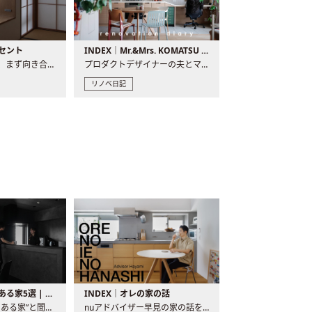
セント
INDEX｜Mr.&Mrs. KOMATSU renovation diary
現場が始まるとき、まず向き合うものの一つがコンセントです..
プロダクトデザイナーの夫とマーチャンダイザーの妻が、夫婦で..
リノベ日記
バーカウンターのある家5選 | 日常に馴染む“距離の近い”キッチンとは
INDEX｜オレの家の話
“バーカウンターのある家”と聞くと、少し特別な、大人のための..
nuアドバイザー早見の家の話を、全4話でお届け。リノベーションを..