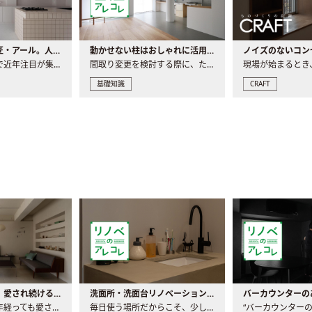
大注目の建築意匠・アール。人気の理由と空間に取り入れるポイント
動かせない柱はおしゃれに活用！柱を魅せるリノベーション(リノベ)4選
ノイズのないコン
リノベーションで近年注目が集まる建築意匠の一つであるアール..
間取り変更を検討する際に、たびたび皆さんの頭を悩ませる動か..
基礎知識
CRAFT
世界の名作家具｜愛され続ける理由と一生モノとの出会い方
洗面所・洗面台リノベーションの事例と間取りアイデア
家具には、何十年経っても愛され続ける「名作」と呼ばれるもの..
毎日使う場所だからこそ、少しの間取りの工夫や素材の選び方で..