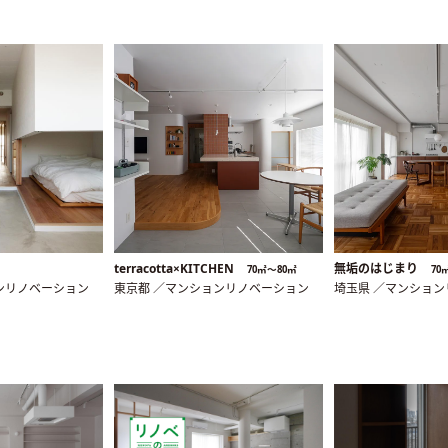
terracotta×KITCHEN
無垢のはじまり
70㎡〜80㎡
70
ンリノベーション
東京都 ／マンションリノベーション
埼玉県 ／マンショ