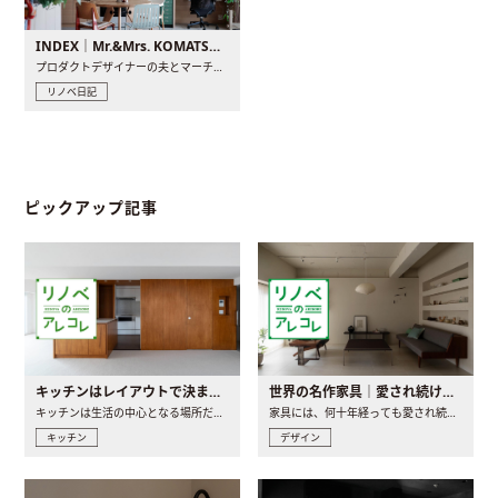
INDEX｜Mr.&Mrs. KOMATSU renovation diary
プロダクトデザイナーの夫とマーチャンダイザーの妻が、夫婦で..
リノベ日記
ピックアップ記事
キッチンはレイアウトで決まる。後悔しないための考え方と選び方
世界の名作家具｜愛され続ける理由と一生モノとの出会い方
キッチンは生活の中心となる場所だからこそ、家の中のどこに置..
家具には、何十年経っても愛され続ける「名作」と呼ばれるもの..
キッチン
デザイン