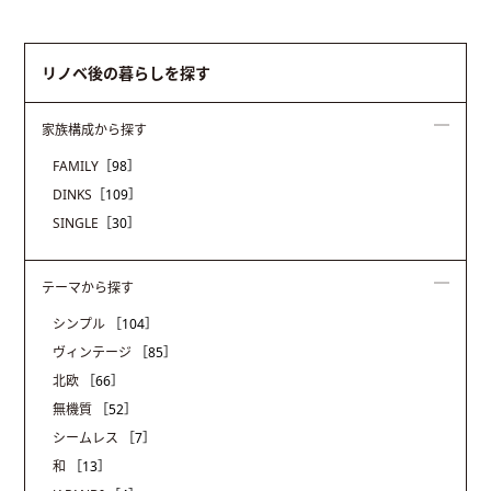
リノベ後の暮らしを探す
家族構成から探す
FAMILY
［98］
DINKS
［109］
SINGLE
［30］
テーマから探す
シンプル
［104］
ヴィンテージ
［85］
北欧
［66］
無機質
［52］
シームレス
［7］
和
［13］