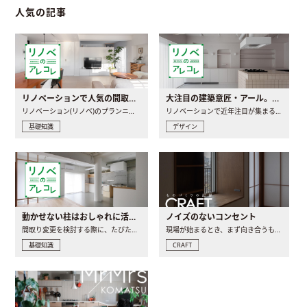
人気の記事
リノベーションで人気の間取りとは？トレンドの間取りと実例を徹底解説
大注目の建築意匠・アール。人気の理由と空間に取り入れるポイント
リノベーション(リノベ)のプランニングで一番最初に決めるのは..
リノベーションで近年注目が集まる建築意匠の一つであるアール..
基礎知識
デザイン
動かせない柱はおしゃれに活用！柱を魅せるリノベーション(リノベ)4選
ノイズのないコンセント
間取り変更を検討する際に、たびたび皆さんの頭を悩ませる動か..
現場が始まるとき、まず向き合うものの一つがコンセントです..
基礎知識
CRAFT