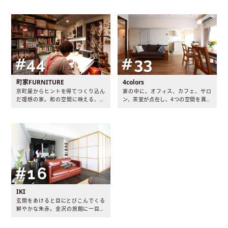
掘りごたつで食べる…。そんなゆっ
ともに”住み継がれて”いくお宅で
たりとした時間の流れる暮らしに憧
す。
れたH夫妻のリノベーションストー
リです。
町家FURNITURE
4colors
京町屋からヒントを得てつくり込ん
家の中に、オフィス、カフェ、サロ
だ理想の家。和の空間に映える、デ
ン、茶室が点在し、4つの空間を異な
ザイナーズ家具や照明…自分だけの
る素材で仕上げました。その4つの
コレクションを自分の感性で飾って
空間を、柔らかな木でやさしく包み
いく楽しさが伺える住まいです。
込んだお宅です。
IKI
玄関をあけると目にとびこんでくる
鮮やかな朱赤。金沢の旅館に一目惚
れした夫妻の、和モダンな世界に引
き込まれます。