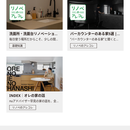
洗面所・洗面台リノベーションの事例と間取りアイデア
バーカウンターのある家5選 | 日常に馴染む“距離の近い”キッチンとは
毎日使う場所だからこそ、少しの間取りの工夫や素材の選び方で..
“バーカウンターのある家”と聞くと、少し特別な、大人のための..
基礎知識
リノベのアレコレ
INDEX｜オレの家の話
nuアドバイザー早見の家の話を、全4話でお届け。リノベーションを..
リノベのアレコレ