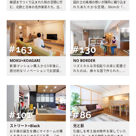
細部までつくり込まれた和の空間に佇
設計士の奥様の想いが随所に織り込ま
む、北欧と日本の名作家具たち。古き
れたあたたかな空間。30cmの「低
良き旅館や日本家屋を思わせるノスタ
さ」や、明るさを抑えたライティング
ルジックな空間には、家族の温かい日
計画など、引き算で導き出した過ごし
常が流れていました。
やすさとは。
MOKU×KOAGARI
NO BORDER
新築マンション購入から5年後に、
リズミカルな市松貼りの床に配置さ
部分的なリノベーションでお部屋を
れたのは、様々な国で作られた、ス
アップデート。アイコニックな小上
トーリーのあるインテリアたち。“好
がりの和室が目を惹く、ナチュラル
きなモノを並べただけ”なのに、そこ
な温もりに包まれたT邸を訪ねまし
に置かれたすべてが絶妙に調和し
た。
た、『NO BORDER』なお宅にお邪
魔しました。
ストリート×Black
光と影
お子様の誕生を機にマイホームの購
引越しを考え始め物件を探していた
入を考えはじめたTご夫妻。「せっ
Tさんは、とある物件と出会います。