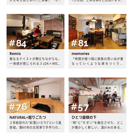
かく家を買うなら、出来上がってい
「このマンションを買って、リノベ
る空間に自分たちが合わせるのでは
ーションして住みたい。」一目惚れ
なく、自分たち好みに空間をカスタ
した物件への一途な想いから、Tさ
ムしたい！」そんな想いからはじま
んのリノベーションストーリーが始
ったリノベーション。コンクリー
まります。
ト、畳、木、そして空間を引き締め
るブラック…個性のある素材が際立
った1LDK＋WICプランです。
Remix
memories
異なるテイストが際立ちながらも、
「時間が経つ程に家族の思い出が重
一体感が感じられる３LDK＋WICプ
なっていくような家をつくりた
ラン。NYのbarのようなキッチン、
い。」そんな想いを叶えるためにA
畳を敷いた小上がり、レトロな雑貨
夫妻が選択したのは中古のマンショ
のコレクション…。和と洋の絶妙な
ンをリノベーションするという方
バランスが心地良いお部屋から、お
法。シンプルながらも、混じり合う
二人の新しい暮らしが始まります。
素材や様々なテイストが心地良いリ
ズムを生み出す家が完成しました。
NATURAL×掘りごたつ
ひとつ屋根の下
２年前訪れた“彩里(いろり)”という温
“和”と”モダン”を融合させた、どこ
泉宿。築60年の古民家で手作りの野
か懐かしく新しい、温かみのある空
菜を収穫し、自分達で料理をして、
間…ひとつ屋根の下で家族の成長と