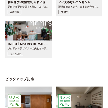
動かせない柱はおしゃれに活用！柱を魅せるリノベーション(リノベ)4選
ノイズのないコンセント
間取り変更を検討する際に、たびたび皆さんの頭を悩ませる動か..
現場が始まるとき、まず向き合うものの一つがコンセントです..
基礎知識
CRAFT
INDEX｜Mr.&Mrs. KOMATSU renovation diary
プロダクトデザイナーの夫とマーチャンダイザーの妻が、夫婦で..
リノベ日記
ピックアップ記事