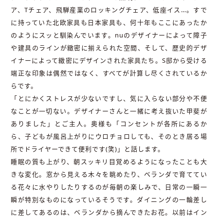
ア、Tチェア、飛騨産業のロッキングチェア、低座イス…。すで
に持っていた北欧家具も日本家具も、何十年もここにあったか
のようにスッと馴染んでいます。nuのデザイナーによって障子
や建具のラインが緻密に揃えられた空間、そして、歴史的デザ
イナーによって緻密にデザインされた家具たち。S邸から受ける
端正な印象は偶然ではなく、すべてが計算し尽くされているか
らです。
「とにかくストレスが少ないですし、気に入らない部分や不便
なことが一切ない。デザイナーさんと一緒に考え抜いた甲斐が
ありました」とご主人。奥様も「コンセントが各所にあるか
ら、子どもが風呂上がりにウロチョロしても、そのとき居る場
所でドライヤーできて便利です(笑)」と話します。
睡眠の質も上がり、朝スッキリ目覚めるようになったことも大
きな変化。窓から見える木々を眺めたり、ベランダで育ててい
る花々に水やりしたりするのが毎朝の楽しみで、日常の一瞬一
瞬が特別なものになっているそうです。ダイニングの一輪差し
に差してあるのは、ベランダから摘んできたお花。以前はイン