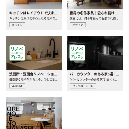
キッチンはレイアウトで決まる。後悔しないための考え方と選び方
世界の名作家具｜愛され続ける理由と一生モノとの出会い方
キッチンは生活の中心となる場所だからこそ、家の中のどこに置..
家具には、何十年経っても愛され続ける「名作」と呼ばれるもの..
キッチン
デザイン
洗面所・洗面台リノベーションの事例と間取りアイデア
バーカウンターのある家5選 | 日常に馴染む“距離の近い”キッチンとは
毎日使う場所だからこそ、少しの間取りの工夫や素材の選び方で..
“バーカウンターのある家”と聞くと、少し特別な、大人のための..
基礎知識
リノベのアレコレ