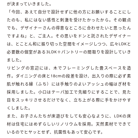
が決まっていきました。
「今回、あえて自分で設計せずに他の方にお願いすることにし
たのも、私にはない感性と刺激を受けたかったから。その観点
でも、デザイナーさんの得意なところに合わせたいと思ったん
ですよね」と、ご主人。その思いをドンと託されたデザイナー
は、とことん和に振り切った空間をイメージしつつ、広々LDKと
必要数の個室がある3LDK＋パントリーの間取りを設計していき
ました。
リビングの窓辺には、木でフレーミングした畳スペースを造
作。ダイニングの床と18cmの段差を設け、出入りの際に必ず素
肌が触れる縁（ふち）には手触りのよいアッシュの幅はぎ材を
採用しました。小口はテーパ加工で先細りにすることで、見た
目をスッキリさせるだけでなく、立ち上がる際に手をかけやす
くしました。
また、お子さんたちが床遊びをしても安心なように、LDKの床
材は住宅にはめずらしいリノリウムを採用。天然素材でできて
いるのでヒヤッとせず、抗菌性もあって安心です。