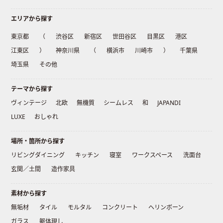
エリアから探す
東京都
（
渋谷区
新宿区
世田谷区
目黒区
港区
江東区
）
神奈川県
（
横浜市
川崎市
）
千葉県
埼玉県
その他
テーマから探す
ヴィンテージ
北欧
無機質
シームレス
和
JAPANDI
LUXE
おしゃれ
場所・箇所から探す
リビングダイニング
キッチン
寝室
ワークスペース
洗面台
玄関／土間
造作家具
素材から探す
無垢材
タイル
モルタル
コンクリート
ヘリンボーン
ガラス
躯体現し