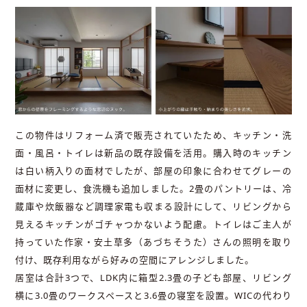
この物件はリフォーム済で販売されていたため、キッチン・洗
面・風呂・トイレは新品の既存設備を活用。購入時のキッチン
は白い柄入りの面材でしたが、部屋の印象に合わせてグレーの
面材に変更し、食洗機も追加しました。2畳のパントリーは、冷
蔵庫や炊飯器など調理家電も収まる設計にして、リビングから
見えるキッチンがゴチャつかないよう配慮。トイレはご主人が
持っていた作家・安土草多（あづちそうた）さんの照明を取り
付け、既存利用ながら好みの空間にアレンジしました。
居室は合計3つで、LDK内に箱型2.3畳の子ども部屋、リビング
横に3.0畳のワークスペースと3.6畳の寝室を設置。WICの代わり