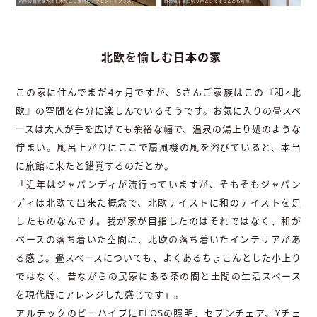
北欧を愉しむ日本の家
この家に住んでまだ4ヶ月ですが、Sさんご家族はこの『和×北
欧』の空間を存分に楽しんでいるそうです。お気に入りの畳スペ
ースは大人が手を広げても余裕な幅で、温泉の湯上り処のような
佇まい。風呂上がりにここで扇風機の風を浴びていると、本当
に旅館に来たと錯覚するのだとか。
「近年はジャパンディが流行っていますが、そもそもジャパン
ディは北欧で出来た概念で、北欧テイストに和のテイストを足
したものなんです。我が家が目指したのはそれではなく、和が
ベースの落ち着いた空間に、北欧の落ち着いたインテリアがあ
る感じ。畳スペースについても、よくあるちょこんとした小上り
ではなく、昔ながらの民家にある茶の間と土間の生活スペース
を現代版にアレンジした感じです」。
アルテックのビーハイブにFLOSの照明、セブンチェア、Yチェ