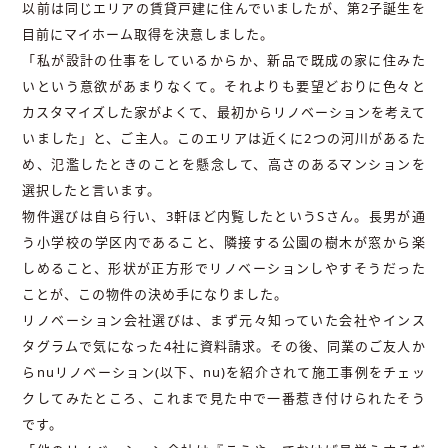
以前は同じエリアの賃貸戸建に住んでいましたが、第2子誕生を
目前にマイホーム取得を決意しました。
「私が設計の仕事をしているからか、新品で既成の家に住みた
いという意欲があまりなくて。それよりも要望どおりに色々と
カスタマイズした家がよくて、最初からリノベーションを考えて
いました」と、ご主人。このエリアは近くに2つの河川があるた
め、氾濫したときのことを懸念して、高さのあるマンションを
選択したと言います。
物件選びは自ら行い、3軒ほど内覧したというSさん。長男が通
う小学校の学区内であること、隣接する公園の樹木が窓から楽
しめること、形状が正方形でリノベーションしやすそうだった
ことが、この物件の決め手になりました。
リノベーション会社選びは、まず元々知っていた会社やインス
タグラムで気になった4社に資料請求。その後、同業のご友人か
らnuリノベーション(以下、nu)を紹介されて施工事例をチェッ
クしてみたところ、これまで見た中で一番惹き付けられたそう
です。