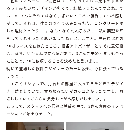
「他のリノベーション会社は『こうやっておけば見栄えするだ
ろう』みたいなデザインが多くて、結構ラフなんですよね。で
も、nuさんはそうではなく、細かいところで勝負している感じ
がして。それは、建具のつくり込みだったり、コンクリート現
しの塩梅だったり……。なんとなく玄人好みだし、私の要望を理
解してくれそうだと思いましたね」と、ご主人。早速恵比寿の
nuオフィスを訪ねたところ、担当アドバイザーとすぐに意気投
合。落ち着いた人柄で安心感があり、Sさんご夫婦と波長も合っ
たことで、nuに依頼することを決めたと言います。
続いて登場した設計デザイナーの第一印象も、心に残っている
そうで…。
「すごくオシャレで、打合せの部屋に入ってきたときもデザイ
ナー然としていて。立ち振る舞いがカッコよかったですし、お
話ししていてこちらの気分も上がる感じがしました」。
こうして、スタッフへの信頼と希望の中で、Sさん念願のリノベ
ーションが始まりました。