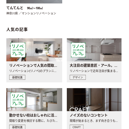
てんてんと
90㎡〜100㎡
神奈川県 ／マンションリノベーション
人気の記事
リノベーションで人気の間取りとは？トレンドの間取りと実例を徹底解説
大注目の建築意匠・アール。人気の理由と空間に取り入れるポイント
リノベーション(リノベ)のプランニングで一番最初に決めるのは..
リノベーションで近年注目が集まる建築意匠の一つであるアール..
基礎知識
デザイン
動かせない柱はおしゃれに活用！柱を魅せるリノベーション(リノベ)4選
ノイズのないコンセント
間取り変更を検討する際に、たびたび皆さんの頭を悩ませる動か..
現場が始まるとき、まず向き合うものの一つがコンセントです..
基礎知識
CRAFT