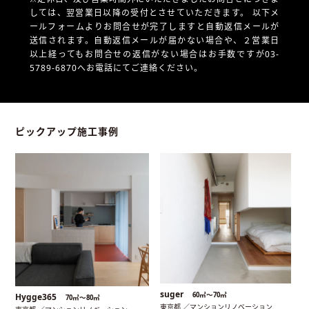
しては、翌営業日以降の受付とさせていただきます。
以下メ
ールフォームよりお問合せが完了しますと自動返信メールが
送信されます。自動返信メールが届かない場合や、
２営業日
以上経ってもお問合せの返信がない場合はお手数ですが03-
5789-6870へお電話にてご連絡ください。
ピックアップ施工事例
suger
60㎡〜70㎡
Hygge365
70㎡〜80㎡
東京都 ／マンションリノベーション