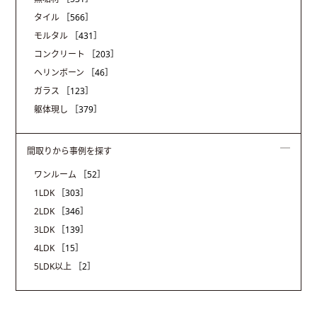
タイル
［566］
モルタル
［431］
コンクリート
［203］
ヘリンボーン
［46］
ガラス
［123］
躯体現し
［379］
間取りから事例を探す
ワンルーム
［52］
1LDK
［303］
2LDK
［346］
3LDK
［139］
4LDK
［15］
5LDK以上
［2］