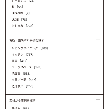
シームレス
［25］
和
［55］
JAPANDI
［7］
LUXE
［78］
おしゃれ
［728］
場所・箇所から事例を探す
リビングダイニング
［803］
キッチン
［767］
寝室
［412］
ワークスペース
［143］
洗面台
［533］
玄関／土間
［557］
造作家具
［266］
素材から事例を探す
無垢材
［531］