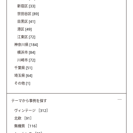
新宿区
[33]
世田谷区
[89]
目黒区
[41]
港区
[49]
江東区
[72]
神奈川県
[184]
横浜市
[84]
川崎市
[72]
千葉県
[51]
埼玉県
[64]
その他
[1]
テーマから事例を探す
ヴィンテージ
［312］
北欧
［91］
無機質
［116］