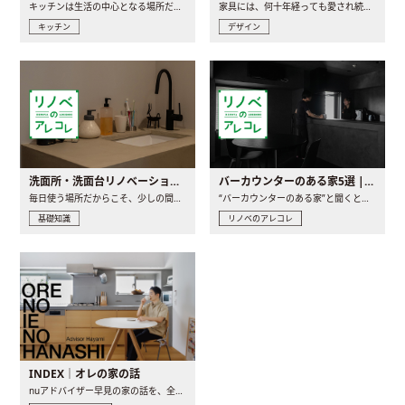
キッチンは生活の中心となる場所だからこそ、家の中のどこに置..
家具には、何十年経っても愛され続ける「名作」と呼ばれるもの..
キッチン
デザイン
洗面所・洗面台リノベーションの事例と間取りアイデア
バーカウンターのある家5選 | 日常に馴染む“距離の近い”キッチンとは
毎日使う場所だからこそ、少しの間取りの工夫や素材の選び方で..
“バーカウンターのある家”と聞くと、少し特別な、大人のための..
基礎知識
リノベのアレコレ
INDEX｜オレの家の話
nuアドバイザー早見の家の話を、全4話でお届け。リノベーションを..