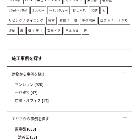
60㎡〜70㎡
3LDK〜
～1500万円
おしゃれ
北欧
和
リビング / ダイニング
寝室
玄関 / 土間
子供部屋
ロフト / 小上がり
収納
床
壁 / 天井
造作ドア
モルタル
畳
施工事例を探す
建物から事例を探す
マンション
[920]
一戸建て
[47]
店舗・オフィス
[17]
エリアから事例を探す
東京都
[683]
渋谷区
[58]