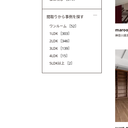
間取りから事例を探す
ワンルーム
［52］
maro
1LDK
［303］
神奈川県
2LDK
［346］
3LDK
［139］
4LDK
［15］
5LDK以上
［2］