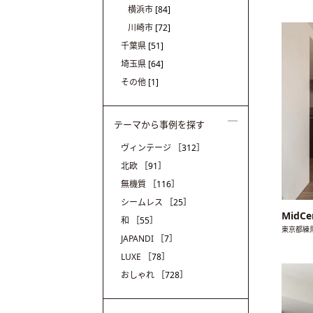
横浜市
[84]
川崎市
[72]
千葉県
[51]
埼玉県
[64]
その他
[1]
テーマから事例を探す
ヴィンテージ
［312］
北欧
［91］
無機質
［116］
シームレス
［25］
MidCe
和
［55］
東京都練
JAPANDI
［7］
LUXE
［78］
おしゃれ
［728］