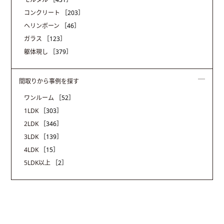
コンクリート
［203］
ヘリンボーン
［46］
ガラス
［123］
躯体現し
［379］
間取りから事例を探す
ワンルーム
［52］
1LDK
［303］
2LDK
［346］
3LDK
［139］
4LDK
［15］
5LDK以上
［2］