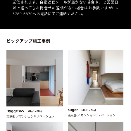
送信されます。自動返信メールが届かない場合や、
２営業日
以上経ってもお問合せの返信がない場合はお手数ですが03-
5789-6870へお電話にてご連絡ください。
ピックアップ施工事例
suger
60㎡〜70㎡
Hygge365
70㎡〜80㎡
東京都 ／マンションリノベーション
東京都 ／マンションリノベーション