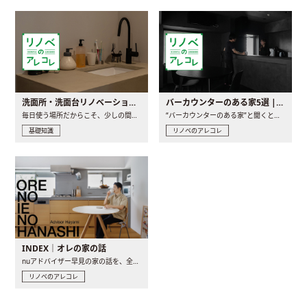
洗面所・洗面台リノベーションの事例と間取りアイデア
バーカウンターのある家5選 | 日常に馴染む“距離の近い”キッチンとは
毎日使う場所だからこそ、少しの間取りの工夫や素材の選び方で..
“バーカウンターのある家”と聞くと、少し特別な、大人のための..
基礎知識
リノベのアレコレ
INDEX｜オレの家の話
nuアドバイザー早見の家の話を、全4話でお届け。リノベーションを..
リノベのアレコレ