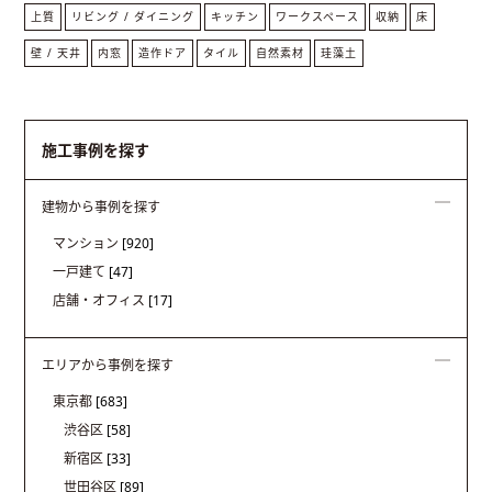
上質
リビング / ダイニング
キッチン
ワークスペース
収納
床
壁 / 天井
内窓
造作ドア
タイル
自然素材
珪藻土
施工事例を探す
建物から事例を探す
マンション
[920]
一戸建て
[47]
店舗・オフィス
[17]
エリアから事例を探す
東京都
[683]
渋谷区
[58]
新宿区
[33]
世田谷区
[89]