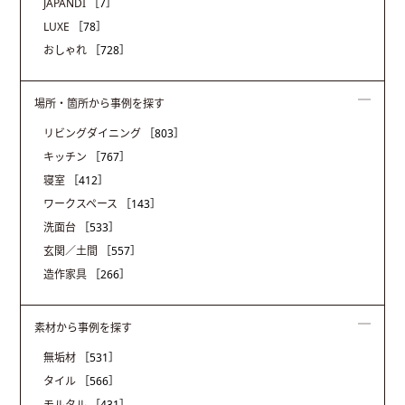
JAPANDI
［7］
LUXE
［78］
おしゃれ
［728］
場所・箇所から事例を探す
リビングダイニング
［803］
キッチン
［767］
寝室
［412］
ワークスペース
［143］
洗面台
［533］
玄関／土間
［557］
造作家具
［266］
素材から事例を探す
無垢材
［531］
タイル
［566］
モルタル
［431］