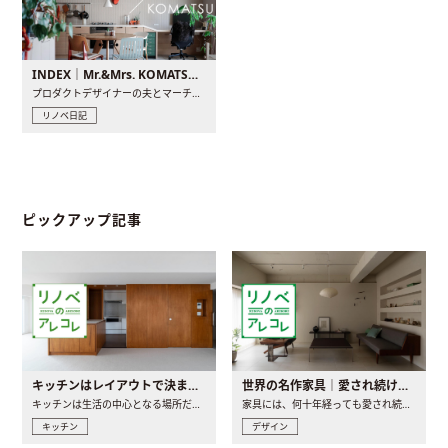
INDEX｜Mr.&Mrs. KOMATSU renovation diary
プロダクトデザイナーの夫とマーチャンダイザーの妻が、夫婦で..
リノベ日記
ピックアップ記事
キッチンはレイアウトで決まる。後悔しないための考え方と選び方
世界の名作家具｜愛され続ける理由と一生モノとの出会い方
キッチンは生活の中心となる場所だからこそ、家の中のどこに置..
家具には、何十年経っても愛され続ける「名作」と呼ばれるもの..
キッチン
デザイン