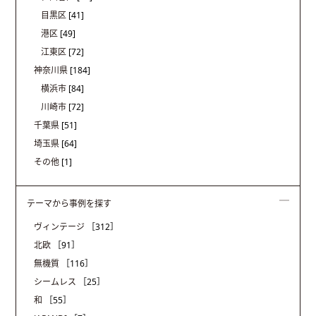
目黒区
[41]
港区
[49]
江東区
[72]
神奈川県
[184]
横浜市
[84]
川崎市
[72]
千葉県
[51]
埼玉県
[64]
その他
[1]
テーマから事例を探す
ヴィンテージ
［312］
北欧
［91］
無機質
［116］
シームレス
［25］
和
［55］