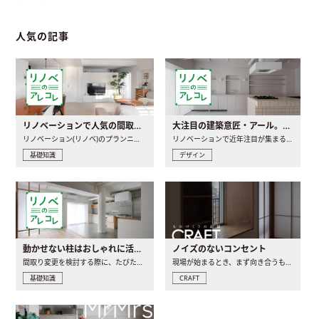
人気の記事
リノベーションで人気の間取りとは？トレンドの間取りと実例を徹底解説
大注目の建築意匠・アール。人気の理由と空間に取り入れるポイント
リノベーション(リノベ)のプランニングで一番最初に決めるのは..
リノベーションで近年注目が集まる建築意匠の一つであるアール..
基礎知識
デザイン
動かせない柱はおしゃれに活用！柱を魅せるリノベーション(リノベ)4選
ノイズのないコンセント
間取り変更を検討する際に、たびたび皆さんの頭を悩ませる動か..
現場が始まるとき、まず向き合うものの一つがコンセントです..
基礎知識
CRAFT