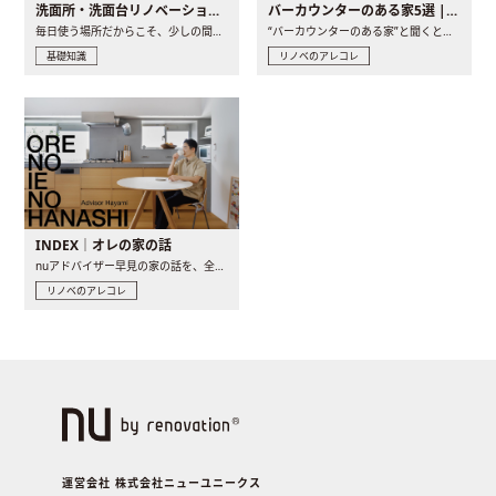
洗面所・洗面台リノベーションの事例と間取りアイデア
バーカウンターのある家5選 | 日常に馴染む“距離の近い”キッチンとは
毎日使う場所だからこそ、少しの間取りの工夫や素材の選び方で..
“バーカウンターのある家”と聞くと、少し特別な、大人のための..
基礎知識
リノベのアレコレ
INDEX｜オレの家の話
nuアドバイザー早見の家の話を、全4話でお届け。リノベーションを..
リノベのアレコレ
運営会社 株式会社ニューユニークス