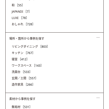
和
［55］
JAPANDI
［7］
LUXE
［78］
おしゃれ
［728］
場所・箇所から事例を探す
リビングダイニング
［803］
キッチン
［767］
寝室
［412］
ワークスペース
［143］
洗面台
［533］
玄関／土間
［557］
造作家具
［266］
素材から事例を探す
無垢材
［531］