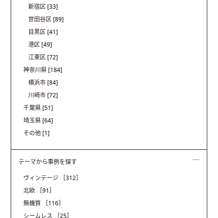
新宿区
[33]
世田谷区
[89]
目黒区
[41]
港区
[49]
江東区
[72]
神奈川県
[184]
横浜市
[84]
川崎市
[72]
千葉県
[51]
埼玉県
[64]
その他
[1]
テーマから事例を探す
ヴィンテージ
［312］
北欧
［91］
無機質
［116］
シームレス
［25］