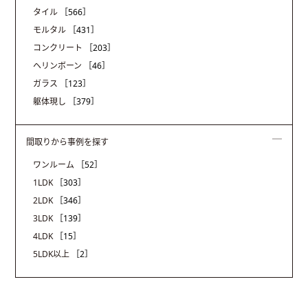
タイル
［566］
モルタル
［431］
コンクリート
［203］
ヘリンボーン
［46］
ガラス
［123］
躯体現し
［379］
間取りから事例を探す
ワンルーム
［52］
1LDK
［303］
2LDK
［346］
3LDK
［139］
4LDK
［15］
5LDK以上
［2］