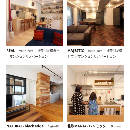
REAL
MAJESTIC
神奈川県横浜市
神奈川県横
50㎡〜60㎡
60㎡〜70㎡
／マンションリノベーション
浜市 ／マンションリノベーション
NATURAL×black edge
北欧MANIA×ハンモック
70㎡〜80
50㎡〜60