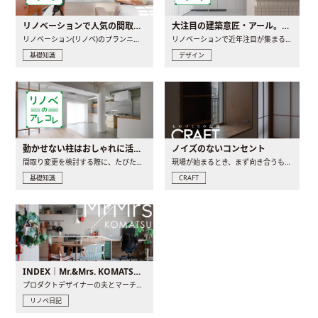
リノベーションで人気の間取りとは？トレンドの間取りと実例を徹底解説
大注目の建築意匠・アール。人気の理由と空間に取り入れるポイント
リノベーション(リノベ)のプランニングで一番最初に決めるのは..
リノベーションで近年注目が集まる建築意匠の一つであるアール..
基礎知識
デザイン
動かせない柱はおしゃれに活用！柱を魅せるリノベーション(リノベ)4選
ノイズのないコンセント
間取り変更を検討する際に、たびたび皆さんの頭を悩ませる動か..
現場が始まるとき、まず向き合うものの一つがコンセントです..
基礎知識
CRAFT
INDEX｜Mr.&Mrs. KOMATSU renovation diary
プロダクトデザイナーの夫とマーチャンダイザーの妻が、夫婦で..
リノベ日記