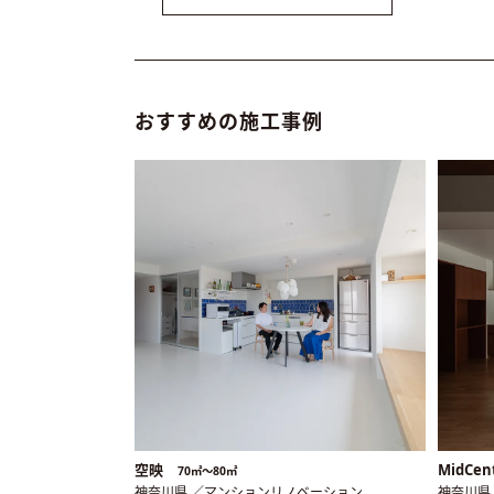
おすすめの施工事例
空映
MidCen
70㎡〜80㎡
神奈川県 ／マンションリノベーション
神奈川県