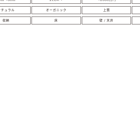
ナチュラル
オーガニック
上質
収納
床
壁 / 天井