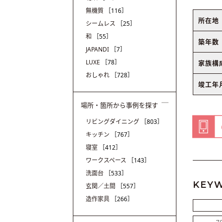
無機質
［116］
所在地
シームレス
［25］
和
［55］
築年数
JAPANDI
［7］
LUXE
［78］
家族構
おしゃれ
［728］
竣工年
場所・箇所から事例を探す
リビングダイニング
［803］
キッチン
［767］
寝室
［412］
ワークスペース
［143］
洗面台
［533］
KEY
玄関／土間
［557］
造作家具
［266］
7