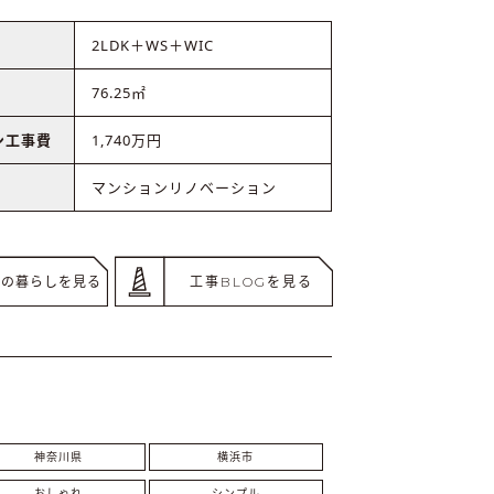
2LDK＋WS＋WIC
76.25㎡
ン工事費
1,740万円
マンションリノベーション
後の暮らしを見る
工事BLOGを見る
神奈川県
横浜市
おしゃれ
シンプル