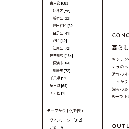
東京都
[683]
渋谷区
[58]
新宿区
[33]
世田谷区
[89]
目黒区
[41]
CON
港区
[49]
暮ら
江東区
[72]
神奈川県
[184]
キッチン
横浜市
[84]
ナラのヘ
川崎市
[72]
造作のオ
千葉県
[51]
しっかり
埼玉県
[64]
深みのあ
その他
[1]
※一部下
テーマから事例を探す
ヴィンテージ
［312］
OUTL
北欧
［91］