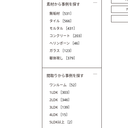
素材から事例を探す
無垢材
［531］
タイル
［566］
モルタル
［431］
コンクリート
［203］
ヘリンボーン
［46］
ガラス
［123］
躯体現し
［379］
間取りから事例を探す
ワンルーム
［52］
1LDK
［303］
2LDK
［346］
3LDK
［139］
4LDK
［15］
5LDK以上
［2］