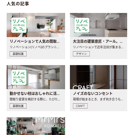
人気の記事
リノベーションで人気の間取りとは？トレンドの間取りと実例を徹底解説
大注目の建築意匠・アール。人気の理由と空間に取り入れるポイント
リノベーション(リノベ)のプランニングで一番最初に決めるのは..
リノベーションで近年注目が集まる建築意匠の一つであるアール..
基礎知識
デザイン
動かせない柱はおしゃれに活用！柱を魅せるリノベーション(リノベ)4選
ノイズのないコンセント
間取り変更を検討する際に、たびたび皆さんの頭を悩ませる動か..
現場が始まるとき、まず向き合うものの一つがコンセントです..
基礎知識
CRAFT