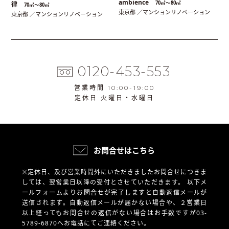
ambience
70㎡〜80㎡
律
70㎡〜80㎡
東京都 ／マンションリノベーション
東京都 ／マンションリノベーション
0120-453-553
営業時間 10:00-19:00
定休日 火曜日・水曜日
お問合せはこちら
※定休日、及び営業時間外にいただきましたお問合せにつきま
しては、翌営業日以降の受付とさせていただきます。
以下メ
ールフォームよりお問合せが完了しますと自動返信メールが
送信されます。自動返信メールが届かない場合や、
２営業日
以上経ってもお問合せの返信がない場合はお手数ですが03-
5789-6870へお電話にてご連絡ください。