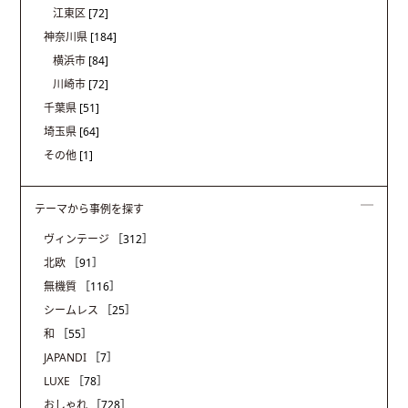
江東区
[72]
神奈川県
[184]
横浜市
[84]
川崎市
[72]
千葉県
[51]
埼玉県
[64]
その他
[1]
テーマから事例を探す
ヴィンテージ
［312］
北欧
［91］
無機質
［116］
シームレス
［25］
和
［55］
JAPANDI
［7］
LUXE
［78］
おしゃれ
［728］