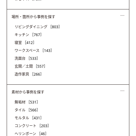
場所・箇所から事例を探す
リビングダイニング
［803］
キッチン
［767］
寝室
［412］
ワークスペース
［143］
洗面台
［533］
玄関／土間
［557］
造作家具
［266］
素材から事例を探す
無垢材
［531］
タイル
［566］
モルタル
［431］
コンクリート
［203］
ヘリンボーン
［46］