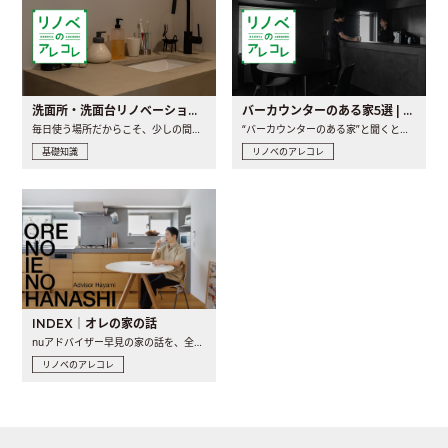
洗面所・洗面台リノベーションの事例と間取りアイデア
バーカウンターのある家5選 | 日常に馴染む“距離の近い”キッチンとは
毎日使う場所だからこそ、少しの間取りの工夫や素材の選び方で..
“バーカウンターのある家”と聞くと、少し特別な、大人のための..
基礎知識
リノベのアレコレ
INDEX｜オレの家の話
nuアドバイザー早見の家の話を、全4話でお届け。リノベーションを..
リノベのアレコレ