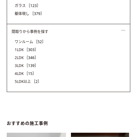
ガラス
［123］
躯体現し
［379］
間取りから事例を探す
ワンルーム
［52］
1LDK
［303］
2LDK
［346］
3LDK
［139］
4LDK
［15］
5LDK以上
［2］
おすすめの施工事例