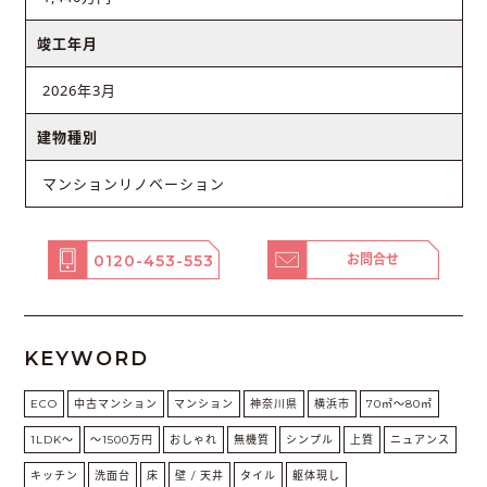
竣工年月
2026年3月
建物種別
マンションリノベーション
0120-453-553
お問合せ
KEYWORD
ECO
中古マンション
マンション
神奈川県
横浜市
70㎡〜80㎡
1LDK〜
～1500万円
おしゃれ
無機質
シンプル
上質
ニュアンス
キッチン
洗面台
床
壁 / 天井
タイル
躯体現し