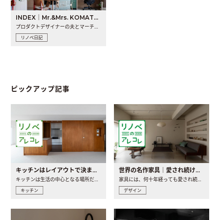
INDEX｜Mr.&Mrs. KOMATSU renovation diary
プロダクトデザイナーの夫とマーチャンダイザーの妻が、夫婦で..
リノベ日記
ピックアップ記事
キッチンはレイアウトで決まる。後悔しないための考え方と選び方
世界の名作家具｜愛され続ける理由と一生モノとの出会い方
キッチンは生活の中心となる場所だからこそ、家の中のどこに置..
家具には、何十年経っても愛され続ける「名作」と呼ばれるもの..
キッチン
デザイン