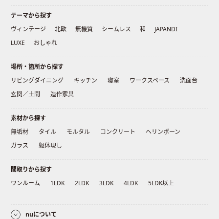
テーマから探す
ヴィンテージ
北欧
無機質
シームレス
和
JAPANDI
LUXE
おしゃれ
場所・箇所から探す
リビングダイニング
キッチン
寝室
ワークスペース
洗面台
玄関／土間
造作家具
素材から探す
無垢材
タイル
モルタル
コンクリート
ヘリンボーン
ガラス
躯体現し
間取りから探す
ワンルーム
1LDK
2LDK
3LDK
4LDK
5LDK以上
nuについて