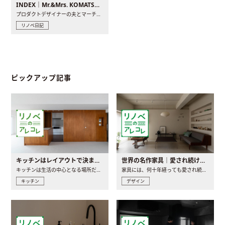
INDEX｜Mr.&Mrs. KOMATSU renovation diary
プロダクトデザイナーの夫とマーチャンダイザーの妻が、夫婦で..
リノベ日記
ピックアップ記事
キッチンはレイアウトで決まる。後悔しないための考え方と選び方
世界の名作家具｜愛され続ける理由と一生モノとの出会い方
キッチンは生活の中心となる場所だからこそ、家の中のどこに置..
家具には、何十年経っても愛され続ける「名作」と呼ばれるもの..
キッチン
デザイン