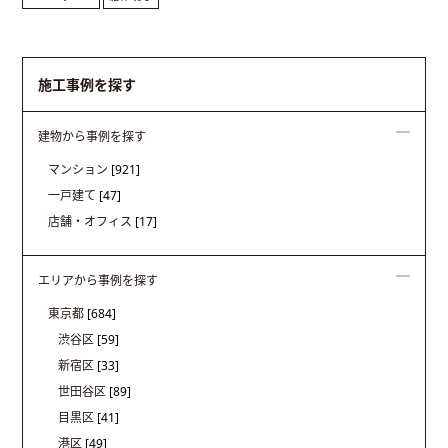
施工事例を探す
建物から事例を探す
マンション
[921]
一戸建て
[47]
店舗・オフィス
[17]
エリアから事例を探す
東京都
[684]
渋谷区
[59]
新宿区
[33]
世田谷区
[89]
目黒区
[41]
港区
[49]