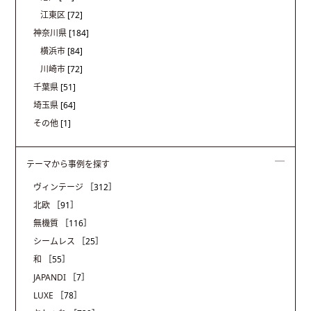
江東区
[72]
神奈川県
[184]
横浜市
[84]
川崎市
[72]
千葉県
[51]
埼玉県
[64]
その他
[1]
テーマから事例を探す
ヴィンテージ
［312］
北欧
［91］
無機質
［116］
シームレス
［25］
和
［55］
JAPANDI
［7］
LUXE
［78］