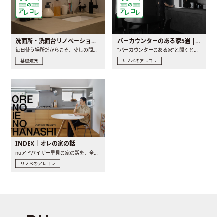
洗面所・洗面台リノベーションの事例と間取りアイデア
バーカウンターのある家5選 | 日常に馴染む“距離の近い”キッチンとは
毎日使う場所だからこそ、少しの間取りの工夫や素材の選び方で..
“バーカウンターのある家”と聞くと、少し特別な、大人のための..
基礎知識
リノベのアレコレ
INDEX｜オレの家の話
nuアドバイザー早見の家の話を、全4話でお届け。リノベーションを..
リノベのアレコレ