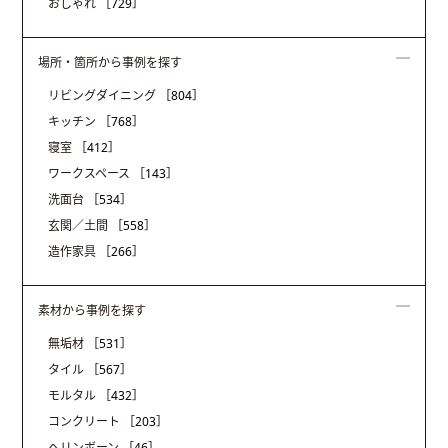
おしゃれ
［729］
場所・箇所から事例を探す
リビングダイニング
［804］
キッチン
［768］
寝室
［412］
ワークスペース
［143］
洗面台
［534］
玄関／土間
［558］
造作家具
［266］
素材から事例を探す
無垢材
［531］
タイル
［567］
モルタル
［432］
コンクリート
［203］
ヘリンボーン
［46］