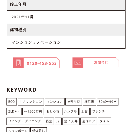
竣工年月
2021年11月
建物種別
マンションリノベーション
お問合せ
0120-453-553
KEYWORD
ECO
中古マンション
マンション
神奈川県
横浜市
80㎡〜90㎡
2LDK〜
～1500万円
おしゃれ
シンプル
上質
フレンチ
リビング / ダイニング
寝室
床
壁 / 天井
造作ドア
タイル
ヘリンボーン
躯体現し