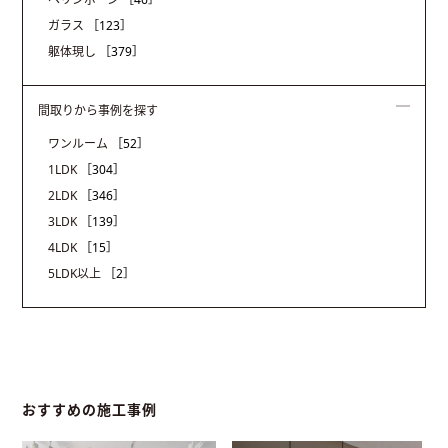
ガラス
［123］
躯体現し
［379］
間取りから事例を探す
ワンルーム
［52］
1LDK
［304］
2LDK
［346］
3LDK
［139］
4LDK
［15］
5LDK以上
［2］
おすすめの施工事例