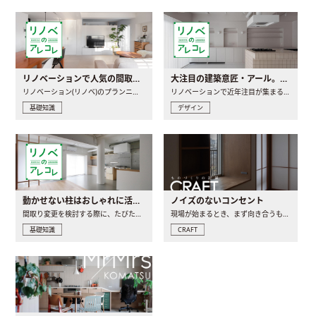
リノベーションで人気の間取りとは？トレンドの間取りと実例を徹底解説
大注目の建築意匠・アール。人気の理由と空間に取り入れるポイント
リノベーション(リノベ)のプランニングで一番最初に決めるのは..
リノベーションで近年注目が集まる建築意匠の一つであるアール..
基礎知識
デザイン
動かせない柱はおしゃれに活用！柱を魅せるリノベーション(リノベ)4選
ノイズのないコンセント
間取り変更を検討する際に、たびたび皆さんの頭を悩ませる動か..
現場が始まるとき、まず向き合うものの一つがコンセントです..
基礎知識
CRAFT