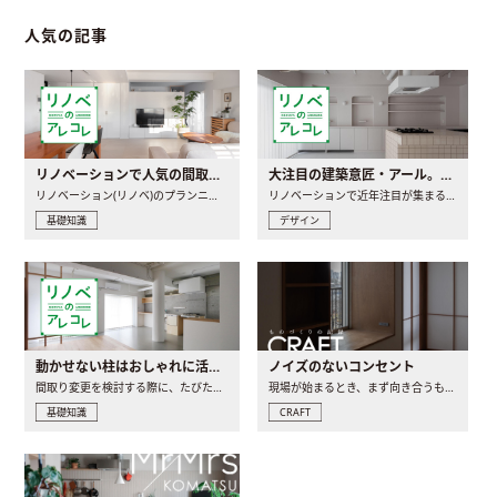
人気の記事
リノベーションで人気の間取りとは？トレンドの間取りと実例を徹底解説
大注目の建築意匠・アール。人気の理由と空間に取り入れるポイント
リノベーション(リノベ)のプランニングで一番最初に決めるのは..
リノベーションで近年注目が集まる建築意匠の一つであるアール..
基礎知識
デザイン
動かせない柱はおしゃれに活用！柱を魅せるリノベーション(リノベ)4選
ノイズのないコンセント
間取り変更を検討する際に、たびたび皆さんの頭を悩ませる動か..
現場が始まるとき、まず向き合うものの一つがコンセントです..
基礎知識
CRAFT