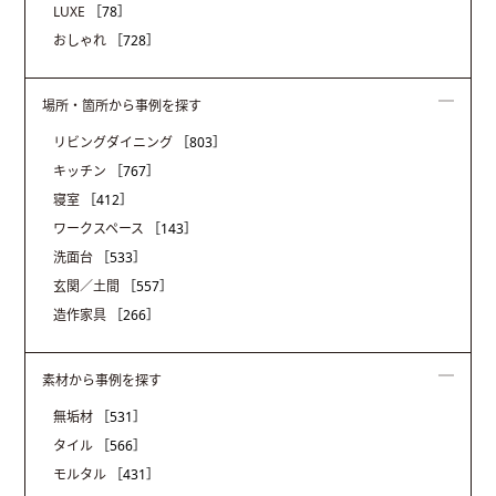
LUXE
［78］
おしゃれ
［728］
場所・箇所から事例を探す
リビングダイニング
［803］
キッチン
［767］
寝室
［412］
ワークスペース
［143］
洗面台
［533］
玄関／土間
［557］
造作家具
［266］
素材から事例を探す
無垢材
［531］
タイル
［566］
モルタル
［431］