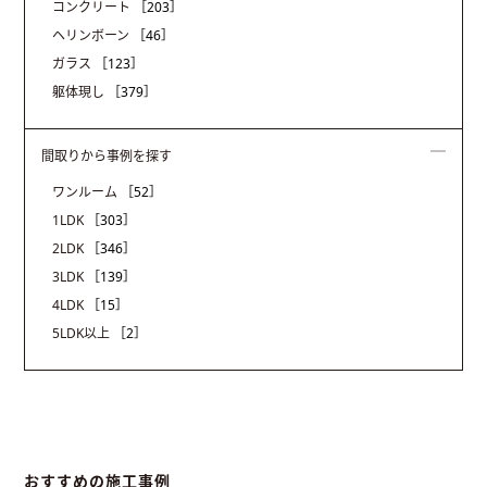
コンクリート
［203］
ヘリンボーン
［46］
ガラス
［123］
躯体現し
［379］
間取りから事例を探す
ワンルーム
［52］
1LDK
［303］
2LDK
［346］
3LDK
［139］
4LDK
［15］
5LDK以上
［2］
おすすめの施工事例