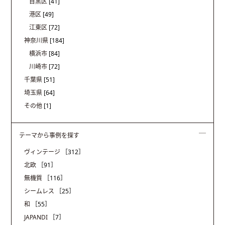
目黒区
[41]
港区
[49]
江東区
[72]
神奈川県
[184]
横浜市
[84]
川崎市
[72]
千葉県
[51]
埼玉県
[64]
その他
[1]
テーマから事例を探す
ヴィンテージ
［312］
北欧
［91］
無機質
［116］
シームレス
［25］
和
［55］
JAPANDI
［7］