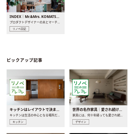
INDEX｜Mr.&Mrs. KOMATSU renovation diary
プロダクトデザイナーの夫とマーチャンダイザーの妻が、夫婦で..
リノベ日記
ピックアップ記事
キッチンはレイアウトで決まる。後悔しないための考え方と選び方
世界の名作家具｜愛され続ける理由と一生モノとの出会い方
キッチンは生活の中心となる場所だからこそ、家の中のどこに置..
家具には、何十年経っても愛され続ける「名作」と呼ばれるもの..
キッチン
デザイン