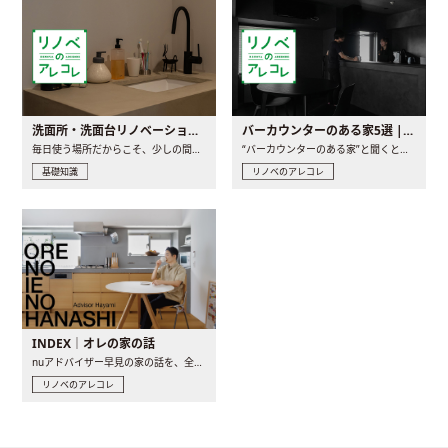
洗面所・洗面台リノベーションの事例と間取りアイデア
バーカウンターのある家5選 | 日常に馴染む“距離の近い”キッチンとは
毎日使う場所だからこそ、少しの間取りの工夫や素材の選び方で..
“バーカウンターのある家”と聞くと、少し特別な、大人のための..
基礎知識
リノベのアレコレ
INDEX｜オレの家の話
nuアドバイザー早見の家の話を、全4話でお届け。リノベーションを..
リノベのアレコレ