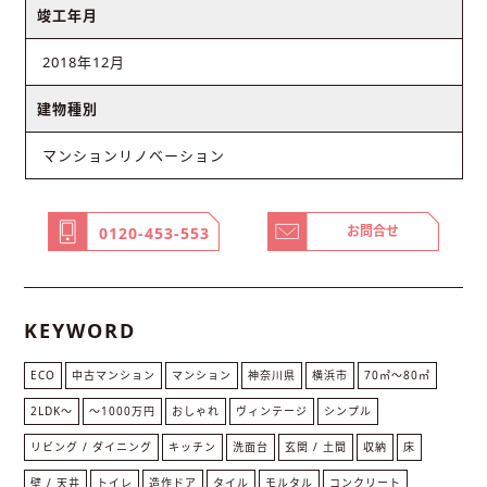
竣工年月
2018年12月
建物種別
マンションリノベーション
お問合せ
0120-453-553
KEYWORD
ECO
中古マンション
マンション
神奈川県
横浜市
70㎡〜80㎡
2LDK〜
〜1000万円
おしゃれ
ヴィンテージ
シンプル
リビング / ダイニング
キッチン
洗面台
玄関 / 土間
収納
床
壁 / 天井
トイレ
造作ドア
タイル
モルタル
コンクリート