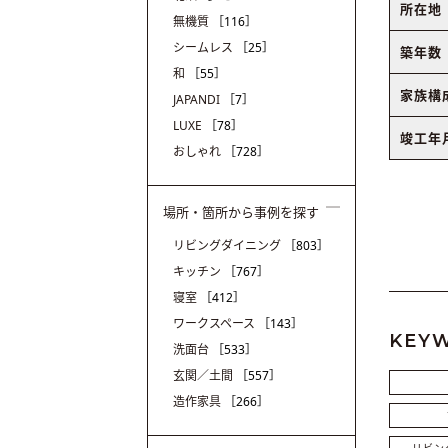
所在地
無機質
［116］
シームレス
［25］
築年数
和
［55］
家族構
JAPANDI
［7］
LUXE
［78］
竣工年
おしゃれ
［728］
場所・箇所から事例を探す
リビングダイニング
［803］
キッチン
［767］
寝室
［412］
ワークスペース
［143］
KEY
洗面台
［533］
玄関／土間
［557］
造作家具
［266］