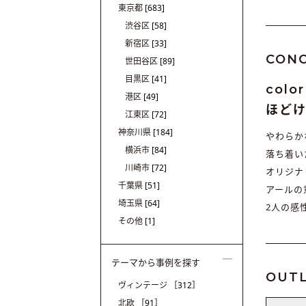
東京都
[683]
渋谷区
[58]
新宿区
[33]
CON
世田谷区
[89]
目黒区
[41]
colo
港区
[49]
ほど
江東区
[72]
神奈川県
[184]
やわらか
横浜市
[84]
落ち着い
川崎市
[72]
オリジナ
千葉県
[51]
アールの
埼玉県
[64]
2人の感
その他
[1]
テーマから事例を探す
OUTL
ヴィンテージ
［312］
北欧
［91］