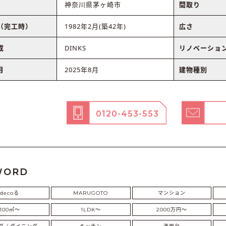
神奈川県茅ヶ崎市
間取り
（完工時）
1982年2月(築42年)
広さ
成
DINKS
リノベーショ
月
2025年8月
建物種別
0120-453-553
WORD
decoる
MARUGOTO
マンション
100㎡〜
1LDK〜
2000万円〜