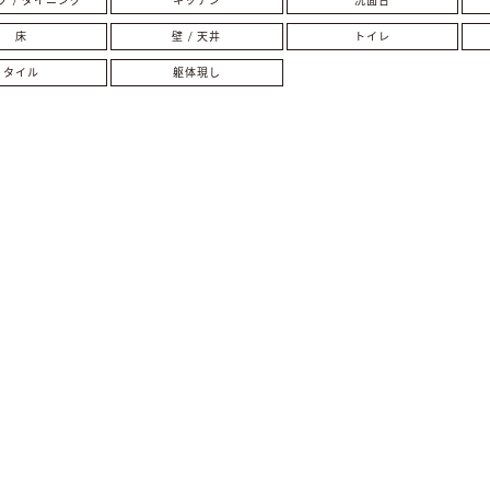
グ / ダイニング
キッチン
洗面台
床
壁 / 天井
トイレ
タイル
躯体現し