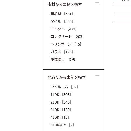
リビン
素材から事例を探す
無垢材
［531］
タイル
［566］
モルタル
［431］
コンクリート
［203］
ヘリンボーン
［46］
ガラス
［123］
躯体現し
［379］
間取りから事例を探す
ワンルーム
［52］
1LDK
［303］
2LDK
［346］
3LDK
［139］
4LDK
［15］
5LDK以上
［2］