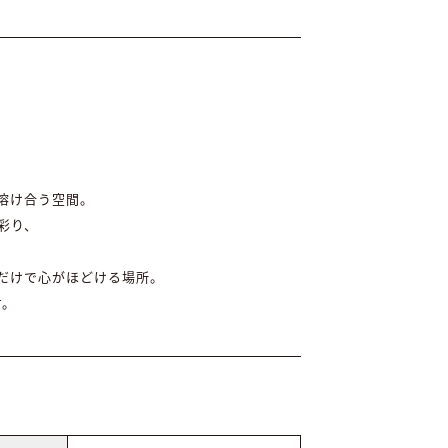
溶け合う空間。
彩り、
だけで心がほどける場所。
す。