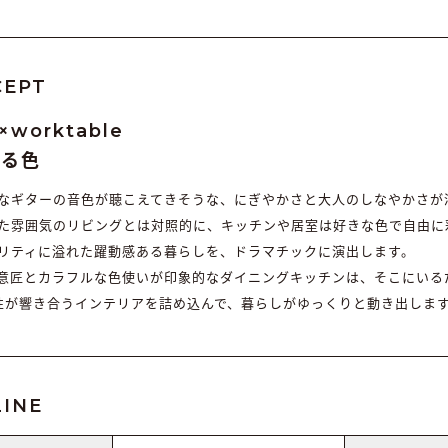
CEPT
r×worktable
ける色
なギターの音色が聴こえてきそうな、にぎやかさと大人のしなやかさが
た雰囲気のリビングとは対照的に、キッチンや居室は好きな色で自由に
リティに溢れた躍動感ある暮らしを、ドラマチックに演出します。
意匠とカラフルな色使いが印象的なダイニングキッチンは、そこにいる
性が響き合うインテリアを詰め込んで、暮らしがゆっくりと動き出しま
INE