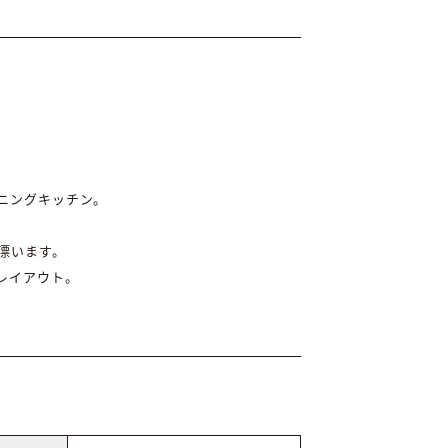
ニングキッチン。
漂います。
レイアウト。
。