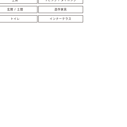
玄関 / 土間
造作家具
トイレ
インナーテラス