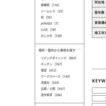
所在地
無機質
［116］
シームレス
［25］
築年数
和
［55］
家族構
JAPANDI
［7］
LUXE
［78］
竣工年
おしゃれ
［728］
場所・箇所から事例を探す
リビングダイニング
［803］
キッチン
［767］
寝室
［412］
ワークスペース
［143］
KEYW
洗面台
［533］
玄関／土間
［557］
造作家具
［266］