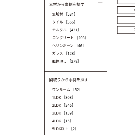
素材から事例を探す
無垢材
［531］
タイル
［566］
モルタル
［431］
コンクリート
［203］
ヘリンボーン
［46］
ガラス
［123］
躯体現し
［379］
間取りから事例を探す
ワンルーム
［52］
1LDK
［303］
2LDK
［346］
3LDK
［139］
4LDK
［15］
5LDK以上
［2］