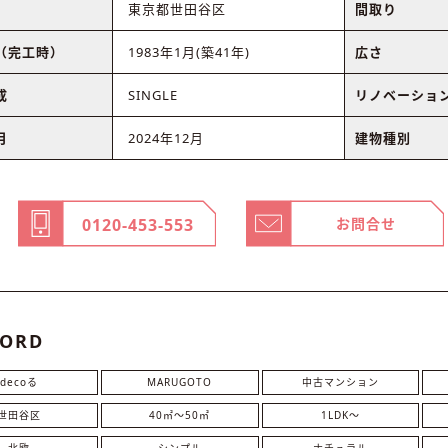
東京都世田谷区
間取り
（完工時）
1983年1月(築41年)
広さ
成
SINGLE
リノベーショ
月
2024年12月
建物種別
0120-453-553
お問合せ
ORD
decoる
MARUGOTO
中古マンション
世田谷区
40㎡〜50㎡
1LDK〜
北欧
シンプル
ナチュラル