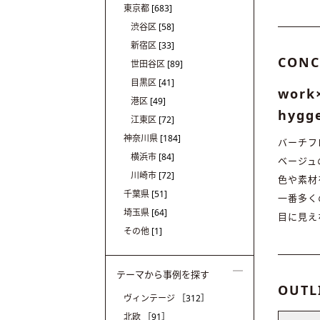
東京都
[683]
渋谷区
[58]
新宿区
[33]
CONC
世田谷区
[89]
目黒区
[41]
work
港区
[49]
hyg
江東区
[72]
神奈川県
[184]
バーチフ
横浜市
[84]
ベージュ
川崎市
[72]
色や素材
千葉県
[51]
一番多く
埼玉県
[64]
目に見え
その他
[1]
テーマから事例を探す
OUTL
ヴィンテージ
［312］
北欧
［91］