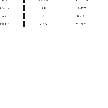
キッチン
寝室
洗面台
収納
床
壁 / 天井
造作ドア
タイル
カーペット