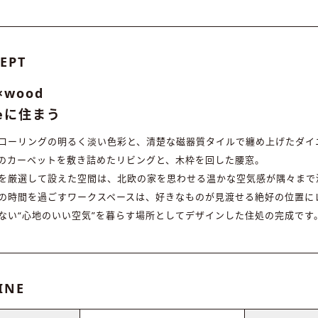
EPT
×wood
geに住まう
ローリングの明るく淡い色彩と、清楚な磁器質タイルで纏め上げたダイ
のカーペットを敷き詰めたリビングと、木枠を回した腰窓。
を厳選して設えた空間は、北欧の家を思わせる温かな空気感が隅々まで
の時間を過ごすワークスペースは、好きなものが見渡せる絶好の位置に
ない“心地のいい空気”を暮らす場所としてデザインした住処の完成です
INE