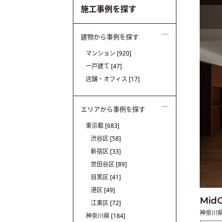
施工事例を探す
建物から事例を探す
マンション
[920]
一戸建て
[47]
店舗・オフィス
[17]
エリアから事例を探す
東京都
[683]
渋谷区
[58]
新宿区
[33]
世田谷区
[89]
目黒区
[41]
港区
[49]
Mid
江東区
[72]
神奈川
神奈川県
[184]