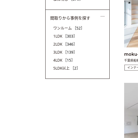
間取りから事例を探す
ワンルーム
［52］
1LDK
［303］
2LDK
［346］
3LDK
［139］
moku
4LDK
［15］
千葉県船
インナ
5LDK以上
［2］