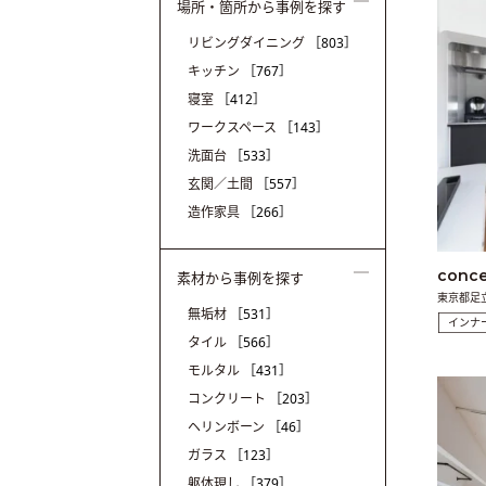
場所・箇所から事例を探す
リビングダイニング
［803］
キッチン
［767］
寝室
［412］
ワークスペース
［143］
洗面台
［533］
玄関／土間
［557］
造作家具
［266］
conce
素材から事例を探す
東京都足
無垢材
［531］
インナ
タイル
［566］
モルタル
［431］
コンクリート
［203］
ヘリンボーン
［46］
ガラス
［123］
躯体現し
［379］