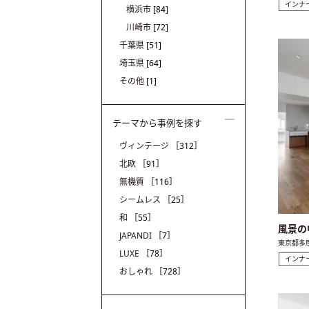
インナ
横浜市
[84]
川崎市
[72]
千葉県
[51]
埼玉県
[64]
その他
[1]
テーマから事例を探す
ヴィンテージ
［312］
北欧
［91］
無機質
［116］
シームレス
［25］
和
［55］
風景の
JAPANDI
［7］
東京都多
LUXE
［78］
インナ
おしゃれ
［728］