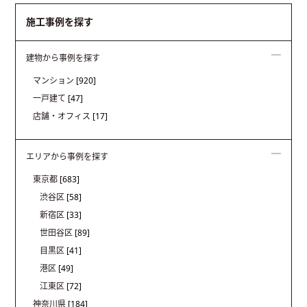
施工事例を探す
建物から事例を探す
マンション
[920]
一戸建て
[47]
店舗・オフィス
[17]
エリアから事例を探す
東京都
[683]
渋谷区
[58]
新宿区
[33]
世田谷区
[89]
目黒区
[41]
港区
[49]
江東区
[72]
神奈川県
[184]