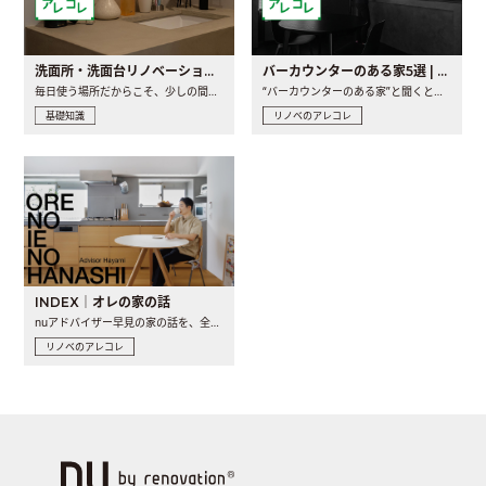
洗面所・洗面台リノベーションの事例と間取りアイデア
バーカウンターのある家5選 | 日常に馴染む“距離の近い”キッチンとは
毎日使う場所だからこそ、少しの間取りの工夫や素材の選び方で..
“バーカウンターのある家”と聞くと、少し特別な、大人のための..
基礎知識
リノベのアレコレ
INDEX｜オレの家の話
nuアドバイザー早見の家の話を、全4話でお届け。リノベーションを..
リノベのアレコレ