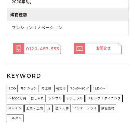
2020年8月
建物種別
マンションリノベーション
0120-453-553
お問合せ
KEYWORD
ECO
マンション
埼玉県
朝霞市
70㎡〜80㎡
1LDK〜
〜1000万円
おしゃれ
シンプル
ナチュラル
リビング / ダイニング
キッチン
玄関 / 土間
床
壁 / 天井
インナーテラス
無垢素材
モルタル