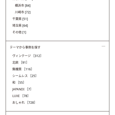
横浜市
[84]
川崎市
[72]
千葉県
[51]
埼玉県
[64]
その他
[1]
テーマから事例を探す
ヴィンテージ
［312］
北欧
［91］
無機質
［116］
シームレス
［25］
和
［55］
JAPANDI
［7］
LUXE
［78］
おしゃれ
［728］