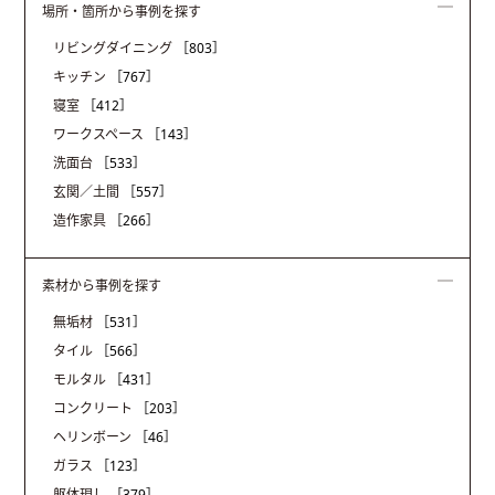
場所・箇所から事例を探す
リビングダイニング
［803］
キッチン
［767］
寝室
［412］
ワークスペース
［143］
洗面台
［533］
玄関／土間
［557］
造作家具
［266］
素材から事例を探す
無垢材
［531］
タイル
［566］
モルタル
［431］
コンクリート
［203］
ヘリンボーン
［46］
ガラス
［123］
躯体現し
［379］