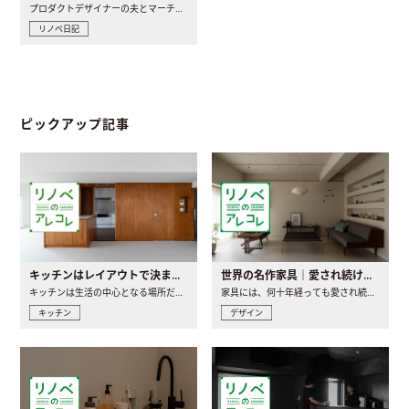
プロダクトデザイナーの夫とマーチャンダイザーの妻が、夫婦で..
リノベ日記
ピックアップ記事
キッチンはレイアウトで決まる。後悔しないための考え方と選び方
世界の名作家具｜愛され続ける理由と一生モノとの出会い方
キッチンは生活の中心となる場所だからこそ、家の中のどこに置..
家具には、何十年経っても愛され続ける「名作」と呼ばれるもの..
キッチン
デザイン