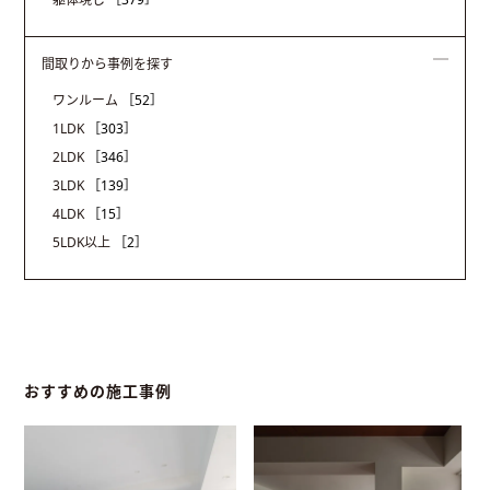
間取りから事例を探す
ワンルーム
［52］
1LDK
［303］
2LDK
［346］
3LDK
［139］
4LDK
［15］
5LDK以上
［2］
おすすめの施工事例