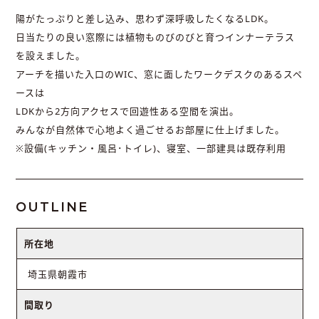
陽がたっぷりと差し込み、思わず深呼吸したくなるLDK。
日当たりの良い窓際には植物ものびのびと育つインナーテラス
を設えました。
アーチを描いた入口のWIC、窓に面したワークデスクのあるスペ
ースは
LDKから2方向アクセスで回遊性ある空間を演出。
みんなが自然体で心地よく過ごせるお部屋に仕上げました。
※設備(キッチン・風呂･トイレ)、寝室、一部建具は既存利用
OUTLINE
所在地
埼玉県朝霞市
間取り