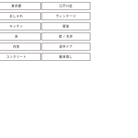
東京都
江戸川区
おしゃれ
ヴィンテージ
キッチン
寝室
床
壁 / 天井
内窓
造作ドア
コンクリート
躯体現し