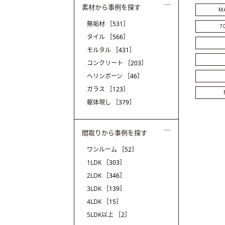
素材から事例を探す
M
無垢材
［531］
7
タイル
［566］
モルタル
［431］
コンクリート
［203］
ヘリンボーン
［46］
ガラス
［123］
躯体現し
［379］
間取りから事例を探す
ワンルーム
［52］
1LDK
［303］
2LDK
［346］
3LDK
［139］
4LDK
［15］
5LDK以上
［2］