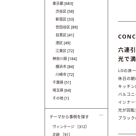
東京都
[683]
渋谷区
[58]
新宿区
[33]
世田谷区
[89]
目黒区
[41]
CONC
港区
[49]
六連引
江東区
[72]
光で
神奈川県
[184]
横浜市
[84]
LDの床
川崎市
[72]
休日の朝
千葉県
[51]
キッチン
埼玉県
[64]
バルコニ
その他
[1]
インナー
光が回転
テーマから事例を探す
ブラック
ヴィンテージ
［312］
北欧
［91］