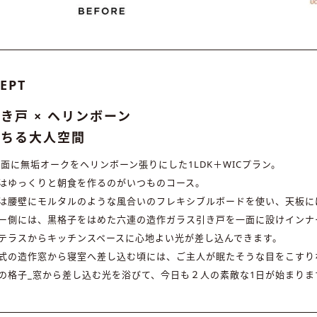
EPT
き戸 × ヘリンボーン
満ちる大人空間
一面に無垢オークをヘリンボーン張りにした1LDK＋WICプラン。
はゆっくりと朝食を作るのがいつものコース。
は腰壁にモルタルのような風合いのフレキシブルボードを使い、天板に
ー側には、黒格子をはめた六連の造作ガラス引き戸を一面に設けインナ
テラスからキッチンスペースに心地よい光が差し込んできます。
式の造作窓から寝室へ差し込む頃には、ご主人が眠たそうな目をこすり
の格子_窓から差し込む光を浴びて、今日も２人の素敵な1日が始まりま