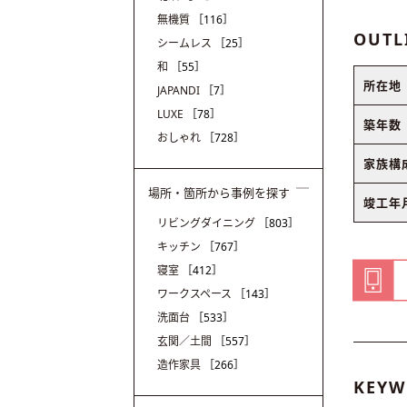
無機質
［116］
OUTL
シームレス
［25］
和
［55］
所在地
JAPANDI
［7］
LUXE
［78］
築年数
おしゃれ
［728］
家族構
場所・箇所から事例を探す
竣工年
リビングダイニング
［803］
キッチン
［767］
寝室
［412］
ワークスペース
［143］
洗面台
［533］
玄関／土間
［557］
造作家具
［266］
KEYW