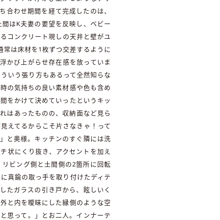
打ち合わせ期間を経て完成したのは、
土間はK夫妻の要望を反映し、ベビー
あるコンクリート現しの天井と壁がユ
通常は床材を1枚ずつ交差するように
と浮かび上がらせ存在感を放っていま
こういう張り方もあるって全然知らな
た時の気持ちの良い素材感や色も含め
時間をかけて決めていったというキッ
憧れはあったものの、収納面など見ら
が見えてるからこそ片さなきゃ！って
！」と奥様。キッチンのすぐ隣には洗
ーチ状にくり抜き、アクセントを加え
、リビング側と土間側の2箇所に回転
枠に真鍮の取っ手を取り付けたディテ
施したガラスの引き戸から、眩しいく
に外と内を曖昧にした縁側のような空
っと思って。」とお二人。インナーテ