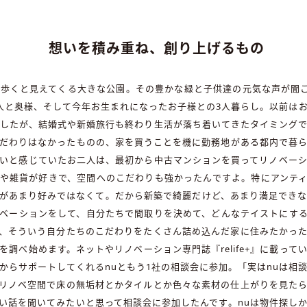
想いを積み重ね、創り上げるもの
歩くと見えてくる大きな公園。その豊かな緑と子供達の元気な声が聞
人と奥様、そして今年お生まれになったお子様との3人暮らし。以前は
ましたが、結婚式や新婚旅行も終わり生活が落ち着いてきたタイミング
だわりはなかったものの、家を買うことを機に勤務地がある都内で暮
いと感じていたお二人は、最初から中古マンションを買ってリノベー
や雑貨が好きで、空間へのこだわりも強かったんですよ。特にアンテ
があまり好みではなくて。だから新築で綺麗だけど、あまり満足でき
ベーションをして、自分たちで間取りを決めて、どんなテイストにす
、そういう自分たちのこだわりをたくさん詰め込んだ家に住みたかっ
調べ始めます。ネットやリノベーション専門誌『relife+』に載っ
からサポートしてくれるnuともう1社の相談会に参加。「実はnuは相
リノベ空間で床の無垢材とかタイルとか色々な素材の仕上がりを見た
い話を聞いてみたいと思って相談会に参加したんです。nuは物件探し