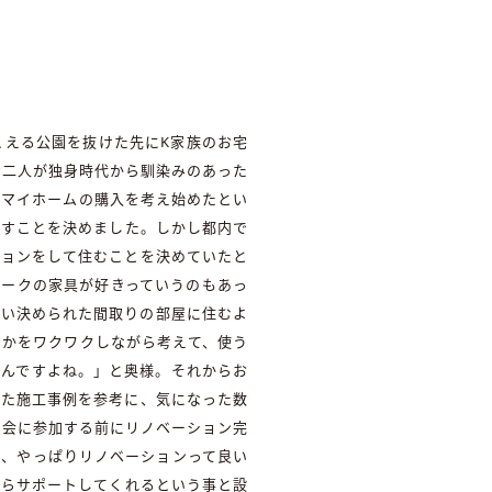
こえる公園を抜けた先にK家族のお宅
お二人が独身時代から馴染みのあった
でマイホームの購入を考え始めたとい
らすことを決めました。しかし都内で
ションをして住むことを決めていたと
ィークの家具が好きっていうのもあっ
ない決められた間取りの部屋に住むよ
るかをワクワクしながら考えて、使う
たんですよね。」と奥様。それからお
ていた施工事例を参考に、気になった数
談会に参加する前にリノベーション完
ら、やっぱりリノベーションって良い
からサポートしてくれるという事と設