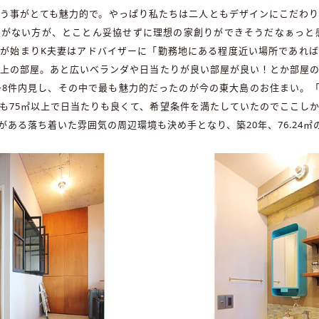
う事がとても魅力的で。やっぱり私たちは二人ともデザインにこだわ
がない方が、とことん妥協せずに理想の家創りができそうだなぁっと
が始まりK夫妻はアドバイザーに「勤務地にある程度近い場所であれ
以上の部屋。あと広いベランダや日当たりが良い部屋が良い！とか部屋
〜8件内見し、その中で最も魅力的だったのが今の東大島のお住まい。
も75㎡以上で日当たりも良くて、希望条件を満たしていたのでここし
ある落ち着いた雰囲気の周辺環境も決め手となり、築20年、76.24