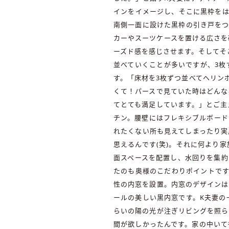
インをイメージし、そこに黒枠をは
南側一面に設けた黒枠の引き戸をつ
カーやスーツケースを置ける広さを
ーズド感を感じさせます。そしてそ
並べていくことが多いですが、3枚
す。「床材を3枚ずつ並べてヘリン
くて！パースで見ていた時はどんな
てとても満足しています。」とご主
チン。腰壁にはフレキシブルボード
れたくない所も見えてしまったり実
思えるんです(笑)。それに何より
面スペースを配置し、水回りを集約
たのも奥様のこだわりポイントです
性の内窓を設置。内窓のデザインは
ールの美しい黒内窓です。K夫妻の
らいの陽の光が注ぎリビングを照ら
間が欲しかったんです。家の中いて