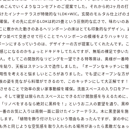
めこんでいくようなコンセプトのご提案でした。それから約2ヶ月の
けたインナーテラスが特徴的な1LDK+WIC。玄関のモルタル仕上げの
確保。その先に広がるLDKは約25畳という圧倒的な広さで、味わいの
こに敷かれた動きのあるヘリンボーンの床はとても印象的なデザイン。
ずつ並べて交差させて行くことでヘリンボーンの模様をよりハッキリ
ボーンにするっていうのは、デザイナーの方が提案してくれたんです。
感じになるのかちょっとドキドキしてたんですが、無垢の裸足で歩い
人。そしてこの開放的なリビングを一望できる特等席は、奥様が一番
を貼り、天板はステンレスで造作しました。「オープンなキッチンに
用性を考えると悩ましいところがありました。でも逆にオープンな方
家族の姿を見ながら料理ができるので、このキッチンにして大正解です
させることで効率の良い家事動線を確保。洗面スペースの入り口をア
。そして寝室は限られたスペースにできるだけ開放感を与えるために
「リノベをするなら絶対に黒枠を！」というお二人の要望を通り、黒
一番のお気に入りは南側一面に設けたインナーテラス。木に黒塗装を
します。「植物を飾り付けたいという理由もあったんですが、家の中
も外と同じような空気感を取り入れられる場所があったら素敵だなぁ