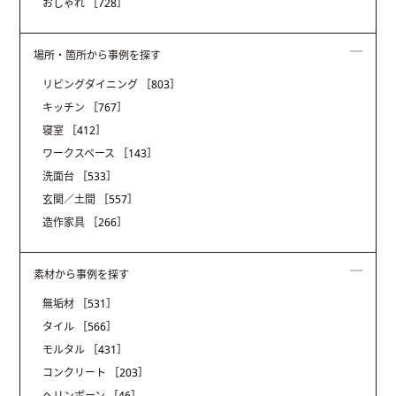
おしゃれ
［728］
場所・箇所から事例を探す
リビングダイニング
［803］
キッチン
［767］
寝室
［412］
ワークスペース
［143］
洗面台
［533］
玄関／土間
［557］
造作家具
［266］
素材から事例を探す
無垢材
［531］
タイル
［566］
モルタル
［431］
コンクリート
［203］
ヘリンボーン
［46］