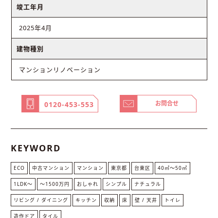
竣工年月
2025年4月
建物種別
マンションリノベーション
お問合せ
0120-453-553
KEYWORD
ECO
中古マンション
マンション
東京都
台東区
40㎡〜50㎡
1LDK〜
～1500万円
おしゃれ
シンプル
ナチュラル
リビング / ダイニング
キッチン
収納
床
壁 / 天井
トイレ
造作ドア
タイル