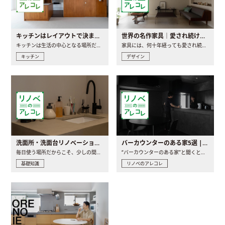
キッチンはレイアウトで決まる。後悔しないための考え方と選び方
世界の名作家具｜愛され続ける理由と一生モノとの出会い方
キッチンは生活の中心となる場所だからこそ、家の中のどこに置..
家具には、何十年経っても愛され続ける「名作」と呼ばれるもの..
キッチン
デザイン
洗面所・洗面台リノベーションの事例と間取りアイデア
バーカウンターのある家5選 | 日常に馴染む“距離の近い”キッチンとは
毎日使う場所だからこそ、少しの間取りの工夫や素材の選び方で..
“バーカウンターのある家”と聞くと、少し特別な、大人のための..
基礎知識
リノベのアレコレ