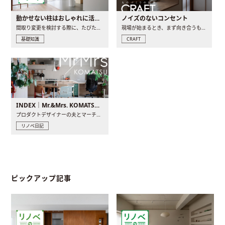
動かせない柱はおしゃれに活用！柱を魅せるリノベーション(リノベ)4選
ノイズのないコンセント
間取り変更を検討する際に、たびたび皆さんの頭を悩ませる動か..
現場が始まるとき、まず向き合うものの一つがコンセントです..
基礎知識
CRAFT
INDEX｜Mr.&Mrs. KOMATSU renovation diary
プロダクトデザイナーの夫とマーチャンダイザーの妻が、夫婦で..
リノベ日記
ピックアップ記事