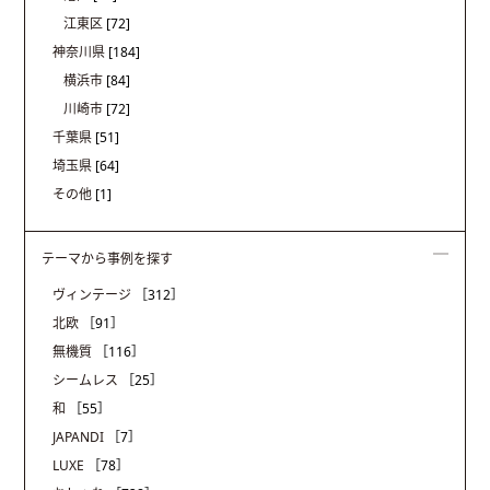
江東区
[72]
神奈川県
[184]
横浜市
[84]
川崎市
[72]
千葉県
[51]
埼玉県
[64]
その他
[1]
テーマから事例を探す
ヴィンテージ
［312］
北欧
［91］
無機質
［116］
シームレス
［25］
和
［55］
JAPANDI
［7］
LUXE
［78］