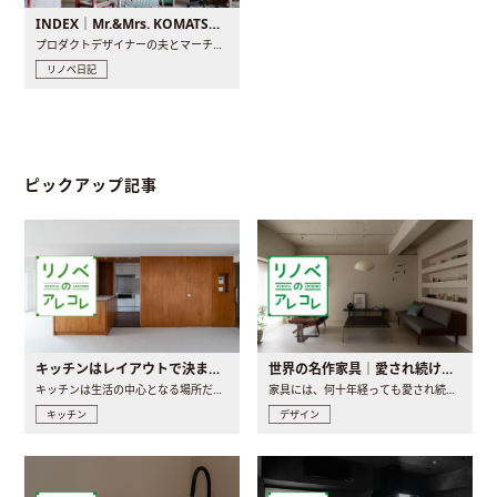
INDEX｜Mr.&Mrs. KOMATSU renovation diary
プロダクトデザイナーの夫とマーチャンダイザーの妻が、夫婦で..
リノベ日記
ピックアップ記事
キッチンはレイアウトで決まる。後悔しないための考え方と選び方
世界の名作家具｜愛され続ける理由と一生モノとの出会い方
キッチンは生活の中心となる場所だからこそ、家の中のどこに置..
家具には、何十年経っても愛され続ける「名作」と呼ばれるもの..
キッチン
デザイン