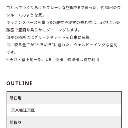
白と木でつくりあげたプレーンな空間をRで彩った、約60㎡のワ
ンルームのような家。
キッチンスペースを覆うRの腰壁や寝室の垂れ壁は、心地よい距
離感で空間を柔らかにゾーニングします。
部屋の随所にはグリーンやアートを自由に装飾。
目に映る全てが“ときめき”に溢れた、ウェルビーイングな空間
です。
※天井・壁下地一部、UB、便器、給湯器は既存利用
OUTLINE
所在地
東京都江東区
間取り