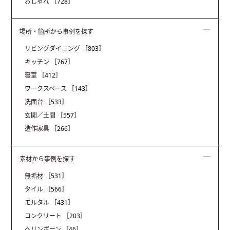
おしゃれ
［728］
場所・箇所から事例を探す
リビングダイニング
［803］
キッチン
［767］
寝室
［412］
ワークスペース
［143］
洗面台
［533］
玄関／土間
［557］
造作家具
［266］
素材から事例を探す
無垢材
［531］
タイル
［566］
モルタル
［431］
コンクリート
［203］
ヘリンボーン
［46］