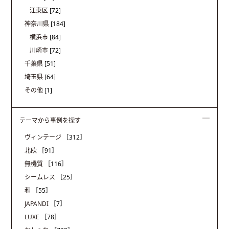
江東区
[72]
神奈川県
[184]
横浜市
[84]
川崎市
[72]
千葉県
[51]
埼玉県
[64]
その他
[1]
テーマから事例を探す
ヴィンテージ
［312］
北欧
［91］
無機質
［116］
シームレス
［25］
和
［55］
JAPANDI
［7］
LUXE
［78］