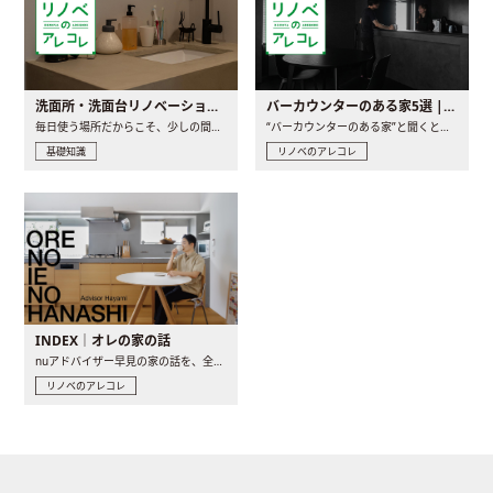
洗面所・洗面台リノベーションの事例と間取りアイデア
バーカウンターのある家5選 | 日常に馴染む“距離の近い”キッチンとは
毎日使う場所だからこそ、少しの間取りの工夫や素材の選び方で..
“バーカウンターのある家”と聞くと、少し特別な、大人のための..
基礎知識
リノベのアレコレ
INDEX｜オレの家の話
nuアドバイザー早見の家の話を、全4話でお届け。リノベーションを..
リノベのアレコレ