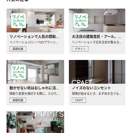
リノベーションで人気の間取りとは？トレンドの間取りと実例を徹底解説
大注目の建築意匠・アール。人気の理由と空間に取り入れるポイント
リノベーション(リノベ)のプランニングで一番最初に決めるのは..
リノベーションで近年注目が集まる建築意匠の一つであるアール..
基礎知識
デザイン
動かせない柱はおしゃれに活用！柱を魅せるリノベーション(リノベ)4選
ノイズのないコンセント
間取り変更を検討する際に、たびたび皆さんの頭を悩ませる動か..
現場が始まるとき、まず向き合うものの一つがコンセントです..
基礎知識
CRAFT