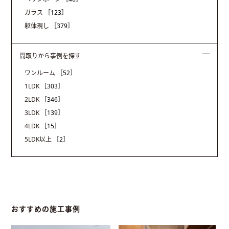
ガラス
［123］
躯体現し
［379］
間取りから事例を探す
ワンルーム
［52］
1LDK
［303］
2LDK
［346］
3LDK
［139］
4LDK
［15］
5LDK以上
［2］
おすすめの施工事例