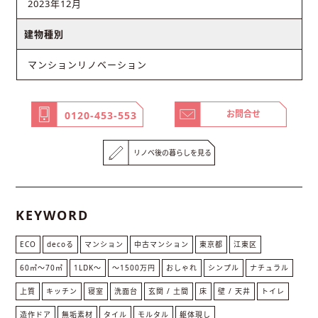
2023年12月
建物種別
マンションリノベーション
お問合せ
0120-453-553
リノベ後の暮らしを見る
KEYWORD
ECO
decoる
マンション
中古マンション
東京都
江東区
60㎡〜70㎡
1LDK〜
～1500万円
おしゃれ
シンプル
ナチュラル
上質
キッチン
寝室
洗面台
玄関 / 土間
床
壁 / 天井
トイレ
造作ドア
無垢素材
タイル
モルタル
躯体現し