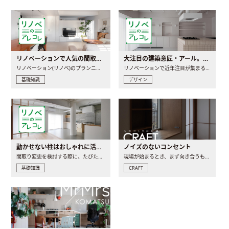
リノベーションで人気の間取りとは？トレンドの間取りと実例を徹底解説
大注目の建築意匠・アール。人気の理由と空間に取り入れるポイント
リノベーション(リノベ)のプランニングで一番最初に決めるのは..
リノベーションで近年注目が集まる建築意匠の一つであるアール..
基礎知識
デザイン
動かせない柱はおしゃれに活用！柱を魅せるリノベーション(リノベ)4選
ノイズのないコンセント
間取り変更を検討する際に、たびたび皆さんの頭を悩ませる動か..
現場が始まるとき、まず向き合うものの一つがコンセントです..
基礎知識
CRAFT