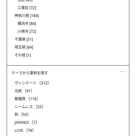
江東区
[72]
神奈川県
[184]
横浜市
[84]
川崎市
[72]
千葉県
[51]
埼玉県
[64]
その他
[1]
テーマから事例を探す
ヴィンテージ
［312］
北欧
［91］
無機質
［116］
シームレス
［25］
和
［55］
JAPANDI
［7］
LUXE
［78］