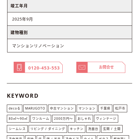
竣工年月
2025年9月
建物種別
マンションリノベーション
お問合せ
0120-453-553
KEYWORD
decoる
MARUGOTO
中古マンション
マンション
千葉県
松戸市
80㎡〜90㎡
ワンルーム
2000万円〜
おしゃれ
ヴィンテージ
シームレス
リビング / ダイニング
キッチン
洗面台
玄関 / 土間
造作家具
収納
床
壁 / 天井
造作ドア
タイル
ガラス
躯体現し