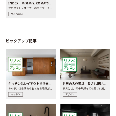
INDEX｜Mr.&Mrs. KOMATSU renovation diary
プロダクトデザイナーの夫とマーチャンダイザーの妻が、夫婦で..
リノベ日記
ピックアップ記事
キッチンはレイアウトで決まる。後悔しないための考え方と選び方
世界の名作家具｜愛され続ける理由と一生モノとの出会い方
キッチンは生活の中心となる場所だからこそ、家の中のどこに置..
家具には、何十年経っても愛され続ける「名作」と呼ばれるもの..
キッチン
デザイン