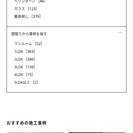
ヘリンボーン
［46］
ガラス
［123］
躯体現し
［379］
間取りから事例を探す
ワンルーム
［52］
1LDK
［303］
2LDK
［346］
3LDK
［139］
4LDK
［15］
5LDK以上
［2］
おすすめの施工事例