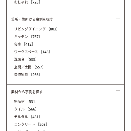
おしゃれ
［728］
場所・箇所から事例を探す
リビングダイニング
［803］
キッチン
［767］
寝室
［412］
ワークスペース
［143］
洗面台
［533］
玄関／土間
［557］
造作家具
［266］
素材から事例を探す
無垢材
［531］
タイル
［566］
モルタル
［431］
コンクリート
［203］