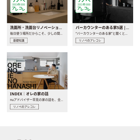
洗面所・洗面台リノベーションの事例と間取りアイデア
バーカウンターのある家5選 | 日常に馴染む“距離の近い”キッチンとは
毎日使う場所だからこそ、少しの間取りの工夫や素材の選び方で..
“バーカウンターのある家”と聞くと、少し特別な、大人のための..
基礎知識
リノベのアレコレ
INDEX｜オレの家の話
nuアドバイザー早見の家の話を、全4話でお届け。リノベーションを..
リノベのアレコレ