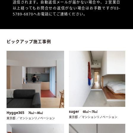
送信されます。自動返信メールが届かない場合や、
２営業日
以上経ってもお問合せの返信がない場合はお手数ですが03-
5789-6870へお電話にてご連絡ください。
ピックアップ施工事例
suger
60㎡〜70㎡
Hygge365
70㎡〜80㎡
東京都 ／マンションリノベーション
東京都 ／マンションリノベーション