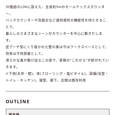
30畳超のLDKに設えた、全長約5mのモールテックスカウンタ
ー。
バックカウンターや洗面台など適材適所の機能性を持たせるこ
とで、
暮らしのさまざまなシーンがカウンターを中心に動きだしま
す。
逆アーチ型にくり抜かれた壁の奥は今はワークスペースとして、
将来は子供部屋として。
清らかな風が駆け巡るこの家で、家族の“これから”が紡がれてい
きます。
※下地(天井・壁)、床(フローリング・塩ビタイル)、設備(浴室・
トイレ・キッチン)、寝室、廊下、玄関は既存利用
OUTLINE
所在地