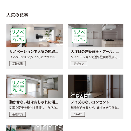
人気の記事
リノベーションで人気の間取りとは？トレンドの間取りと実例を徹底解説
大注目の建築意匠・アール。人気の理由と空間に取り入れるポイント
リノベーション(リノベ)のプランニングで一番最初に決めるのは..
リノベーションで近年注目が集まる建築意匠の一つであるアール..
基礎知識
デザイン
動かせない柱はおしゃれに活用！柱を魅せるリノベーション(リノベ)4選
ノイズのないコンセント
間取り変更を検討する際に、たびたび皆さんの頭を悩ませる動か..
現場が始まるとき、まず向き合うものの一つがコンセントです..
基礎知識
CRAFT