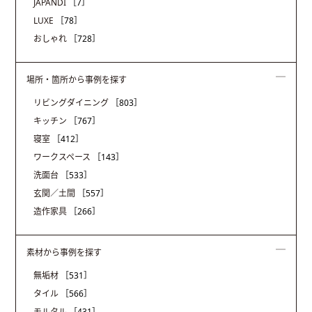
JAPANDI
［7］
LUXE
［78］
おしゃれ
［728］
場所・箇所から事例を探す
リビングダイニング
［803］
キッチン
［767］
寝室
［412］
ワークスペース
［143］
洗面台
［533］
玄関／土間
［557］
造作家具
［266］
素材から事例を探す
無垢材
［531］
タイル
［566］
モルタル
［431］