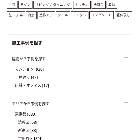
上質
モダン
リビング / ダイニング
キッチン
洗面台
収納
壁 / 天井
内窓
造作ドア
タイル
モルタル
コンクリート
躯体現し
施工事例を探す
建物から事例を探す
マンション
[920]
一戸建て
[47]
店舗・オフィス
[17]
エリアから事例を探す
東京都
[683]
渋谷区
[58]
新宿区
[33]
世田谷区
[89]