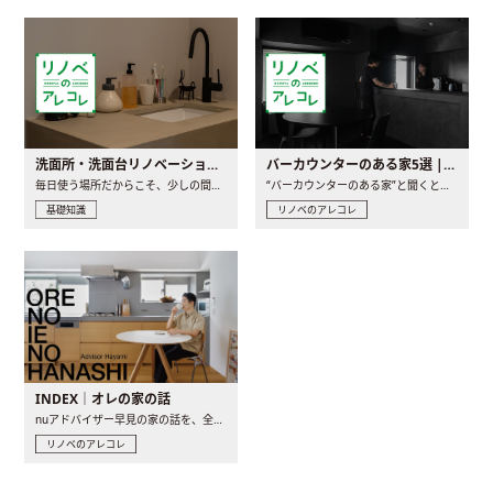
洗面所・洗面台リノベーションの事例と間取りアイデア
バーカウンターのある家5選 | 日常に馴染む“距離の近い”キッチンとは
毎日使う場所だからこそ、少しの間取りの工夫や素材の選び方で..
“バーカウンターのある家”と聞くと、少し特別な、大人のための..
基礎知識
リノベのアレコレ
INDEX｜オレの家の話
nuアドバイザー早見の家の話を、全4話でお届け。リノベーションを..
リノベのアレコレ