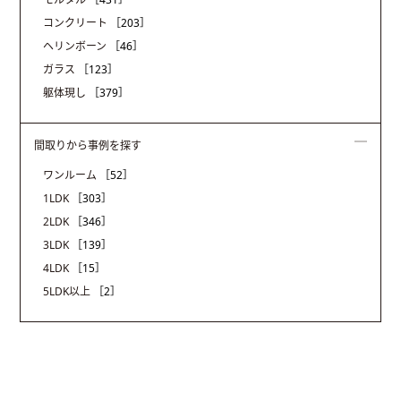
コンクリート
［203］
ヘリンボーン
［46］
ガラス
［123］
躯体現し
［379］
間取りから事例を探す
ワンルーム
［52］
1LDK
［303］
2LDK
［346］
3LDK
［139］
4LDK
［15］
5LDK以上
［2］