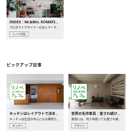
INDEX｜Mr.&Mrs. KOMATSU renovation diary
プロダクトデザイナーの夫とマーチャンダイザーの妻が、夫婦で..
リノベ日記
ピックアップ記事
キッチンはレイアウトで決まる。後悔しないための考え方と選び方
世界の名作家具｜愛され続ける理由と一生モノとの出会い方
キッチンは生活の中心となる場所だからこそ、家の中のどこに置..
家具には、何十年経っても愛され続ける「名作」と呼ばれるもの..
キッチン
デザイン