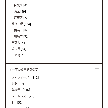
目黒区
[41]
港区
[49]
江東区
[72]
神奈川県
[184]
横浜市
[84]
川崎市
[72]
千葉県
[51]
埼玉県
[64]
その他
[1]
テーマから事例を探す
ヴィンテージ
［312］
北欧
［91］
無機質
［116］
シームレス
［25］
和
［55］