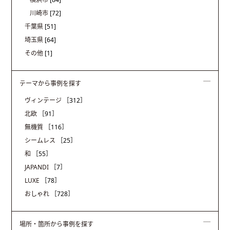
川崎市
[72]
千葉県
[51]
埼玉県
[64]
その他
[1]
テーマから事例を探す
ヴィンテージ
［312］
北欧
［91］
無機質
［116］
シームレス
［25］
和
［55］
JAPANDI
［7］
LUXE
［78］
おしゃれ
［728］
場所・箇所から事例を探す