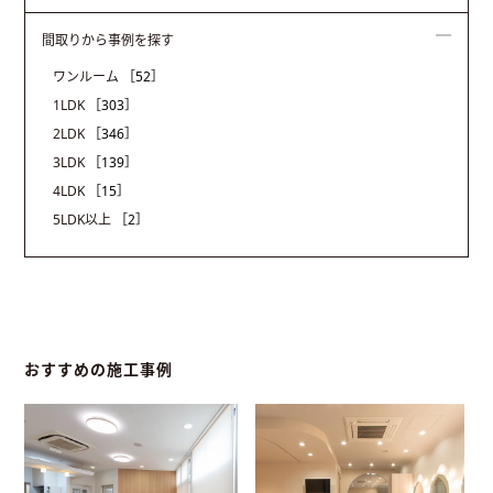
間取りから事例を探す
ワンルーム
［52］
1LDK
［303］
2LDK
［346］
3LDK
［139］
4LDK
［15］
5LDK以上
［2］
おすすめの施工事例