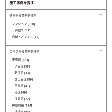
施工事例を探す
建物から事例を探す
マンション
[920]
一戸建て
[47]
店舗・オフィス
[17]
エリアから事例を探す
東京都
[683]
渋谷区
[58]
新宿区
[33]
世田谷区
[89]
目黒区
[41]
港区
[49]
江東区
[72]
神奈川県
[184]
横浜市
[84]