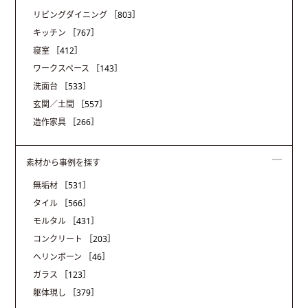
リビングダイニング
［803］
キッチン
［767］
寝室
［412］
ワークスペース
［143］
洗面台
［533］
玄関／土間
［557］
造作家具
［266］
素材から事例を探す
無垢材
［531］
タイル
［566］
モルタル
［431］
コンクリート
［203］
ヘリンボーン
［46］
ガラス
［123］
躯体現し
［379］