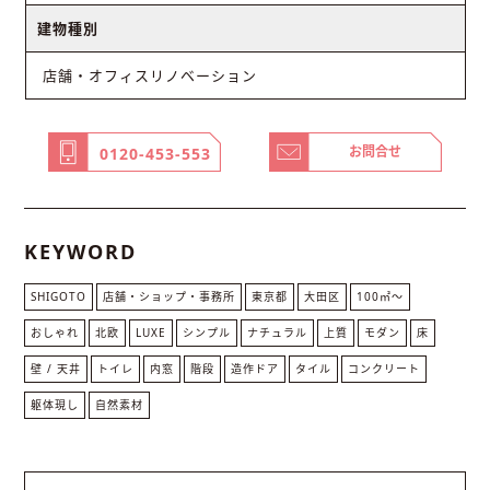
建物種別
店舗・オフィスリノベーション
お問合せ
0120-453-553
KEYWORD
SHIGOTO
店舗・ショップ・事務所
東京都
大田区
100㎡〜
おしゃれ
北欧
LUXE
シンプル
ナチュラル
上質
モダン
床
壁 / 天井
トイレ
内窓
階段
造作ドア
タイル
コンクリート
躯体現し
自然素材