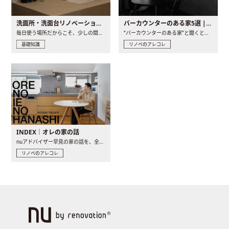
洗面所・洗面台リノベーションの事例と間取りアイデア
バーカウンターのある家5選 | 日常に馴染む“距離の近い”キッチンとは
毎日使う場所だからこそ、少しの間取りの工夫や素材の選び方で..
“バーカウンターのある家”と聞くと、少し特別な、大人のための..
基礎知識
リノベのアレコレ
INDEX｜オレの家の話
nuアドバイザー早見の家の話を、全4話でお届け。リノベーションを..
リノベのアレコレ