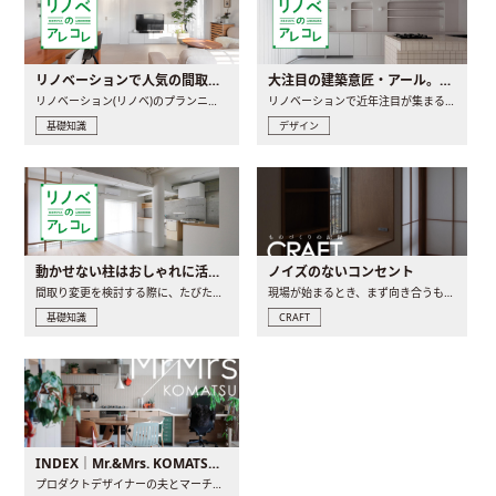
リノベーションで人気の間取りとは？トレンドの間取りと実例を徹底解説
大注目の建築意匠・アール。人気の理由と空間に取り入れるポイント
リノベーション(リノベ)のプランニングで一番最初に決めるのは..
リノベーションで近年注目が集まる建築意匠の一つであるアール..
基礎知識
デザイン
動かせない柱はおしゃれに活用！柱を魅せるリノベーション(リノベ)4選
ノイズのないコンセント
間取り変更を検討する際に、たびたび皆さんの頭を悩ませる動か..
現場が始まるとき、まず向き合うものの一つがコンセントです..
基礎知識
CRAFT
INDEX｜Mr.&Mrs. KOMATSU renovation diary
プロダクトデザイナーの夫とマーチャンダイザーの妻が、夫婦で..