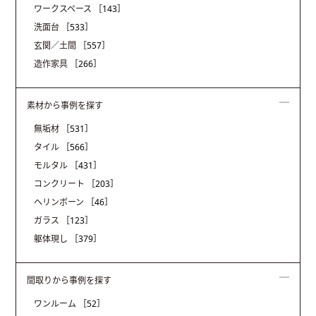
ワークスペース
［143］
洗面台
［533］
玄関／土間
［557］
造作家具
［266］
素材から事例を探す
無垢材
［531］
タイル
［566］
モルタル
［431］
コンクリート
［203］
ヘリンボーン
［46］
ガラス
［123］
躯体現し
［379］
間取りから事例を探す
ワンルーム
［52］