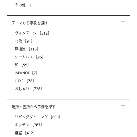
その他
[1]
テーマから事例を探す
ヴィンテージ
［312］
北欧
［91］
無機質
［116］
シームレス
［25］
和
［55］
JAPANDI
［7］
LUXE
［78］
おしゃれ
［728］
場所・箇所から事例を探す
リビングダイニング
［803］
キッチン
［767］
寝室
［412］