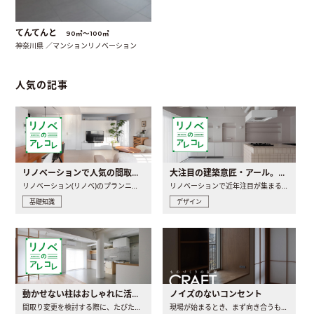
てんてんと
90㎡〜100㎡
神奈川県 ／マンションリノベーション
人気の記事
リノベーションで人気の間取りとは？トレンドの間取りと実例を徹底解説
大注目の建築意匠・アール。人気の理由と空間に取り入れるポイント
リノベーション(リノベ)のプランニングで一番最初に決めるのは..
リノベーションで近年注目が集まる建築意匠の一つであるアール..
基礎知識
デザイン
動かせない柱はおしゃれに活用！柱を魅せるリノベーション(リノベ)4選
ノイズのないコンセント
間取り変更を検討する際に、たびたび皆さんの頭を悩ませる動か..
現場が始まるとき、まず向き合うものの一つがコンセントです..