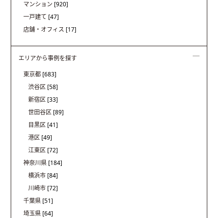
マンション
[920]
一戸建て
[47]
店舗・オフィス
[17]
エリアから事例を探す
東京都
[683]
渋谷区
[58]
新宿区
[33]
世田谷区
[89]
目黒区
[41]
港区
[49]
江東区
[72]
神奈川県
[184]
横浜市
[84]
川崎市
[72]
千葉県
[51]
埼玉県
[64]