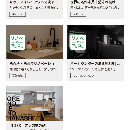
キッチンはレイアウトで決まる。後悔しないための考え方と選び方
世界の名作家具｜愛され続ける理由と一生モノとの出会い方
キッチンは生活の中心となる場所だからこそ、家の中のどこに置..
家具には、何十年経っても愛され続ける「名作」と呼ばれるもの..
キッチン
デザイン
洗面所・洗面台リノベーションの事例と間取りアイデア
バーカウンターのある家5選 | 日常に馴染む“距離の近い”キッチンとは
毎日使う場所だからこそ、少しの間取りの工夫や素材の選び方で..
“バーカウンターのある家”と聞くと、少し特別な、大人のための..
基礎知識
リノベのアレコレ
INDEX｜オレの家の話