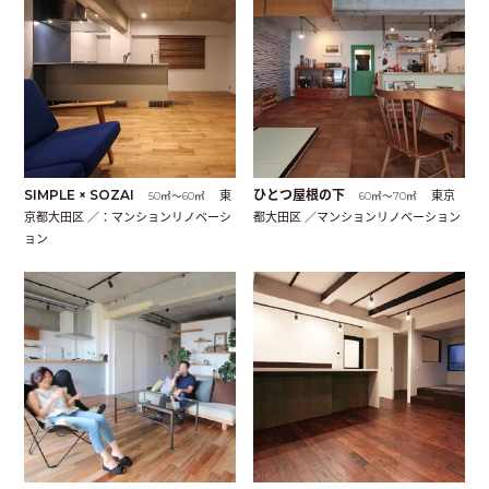
SIMPLE × SOZAI
東
ひとつ屋根の下
東京
50㎡〜60㎡
60㎡〜70㎡
京都大田区 ／：マンションリノベーシ
都大田区 ／マンションリノベーション
ョン