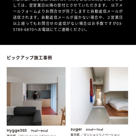
しては、翌営業日以降の受付とさせていただきます。
以下メ
ールフォームよりお問合せが完了しますと自動返信メールが
送信されます。自動返信メールが届かない場合や、
２営業日
以上経ってもお問合せの返信がない場合はお手数ですが03-
5789-6870へお電話にてご連絡ください。
ピックアップ施工事例
suger
60㎡〜70㎡
Hygge365
70㎡〜80㎡
東京都 ／マンションリノベーション