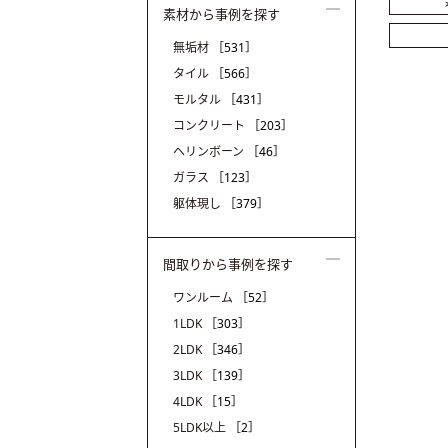
素材から事例を探す
無垢材
［531］
タイル
［566］
モルタル
［431］
コンクリート
［203］
ヘリンボーン
［46］
ガラス
［123］
躯体現し
［379］
間取りから事例を探す
ワンルーム
［52］
1LDK
［303］
2LDK
［346］
3LDK
［139］
4LDK
［15］
5LDK以上
［2］