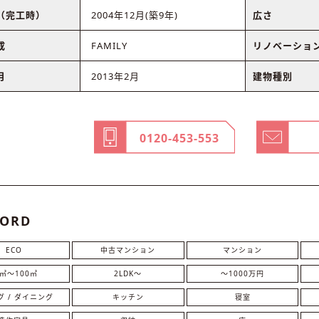
（完工時）
2004年12月(築9年)
広さ
成
FAMILY
リノベーショ
月
2013年2月
建物種別
0120-453-553
ORD
ECO
中古マンション
マンション
0㎡〜100㎡
2LDK〜
〜1000万円
グ / ダイニング
キッチン
寝室