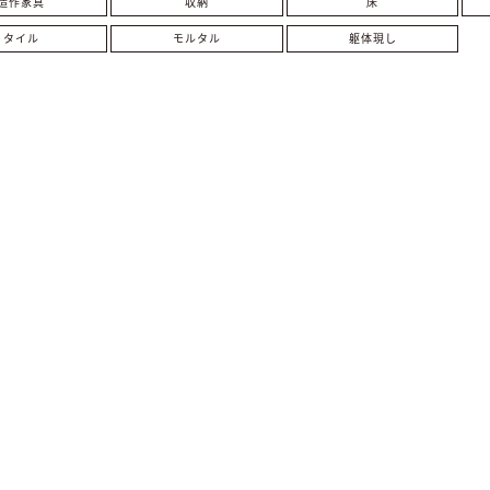
造作家具
収納
床
タイル
モルタル
躯体現し