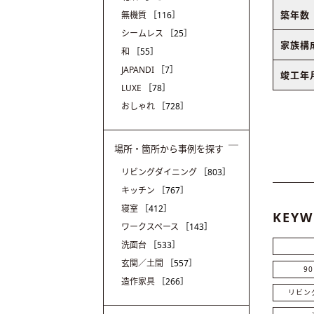
築年数
無機質
［116］
シームレス
［25］
家族構
和
［55］
JAPANDI
［7］
竣工年
LUXE
［78］
おしゃれ
［728］
場所・箇所から事例を探す
リビングダイニング
［803］
キッチン
［767］
寝室
［412］
KEYW
ワークスペース
［143］
洗面台
［533］
玄関／土間
［557］
9
造作家具
［266］
リビン