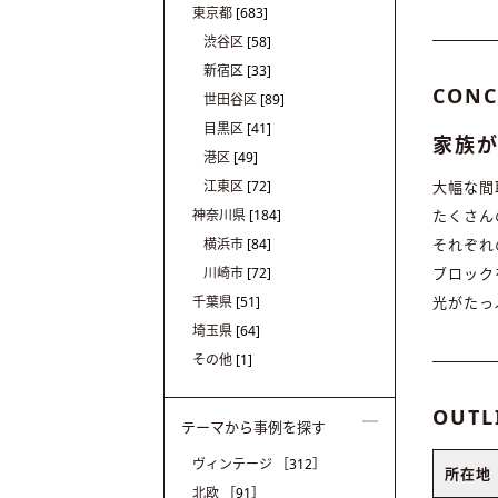
東京都
[683]
渋谷区
[58]
新宿区
[33]
CONC
世田谷区
[89]
目黒区
[41]
家族が
港区
[49]
江東区
[72]
大幅な間
神奈川県
[184]
たくさん
横浜市
[84]
それぞれ
川崎市
[72]
ブロック
千葉県
[51]
光がたっ
埼玉県
[64]
その他
[1]
OUTL
テーマから事例を探す
ヴィンテージ
［312］
所在地
北欧
［91］