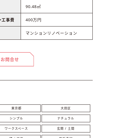
90.48㎡
ン工事費
400万円
マンションリノベーション
お問合せ
東京都
大田区
シンプル
ナチュラル
ワークスペース
玄関 / 土間