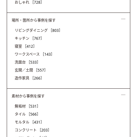
おしゃれ
［728］
場所・箇所から事例を探す
リビングダイニング
［803］
キッチン
［767］
寝室
［412］
ワークスペース
［143］
洗面台
［533］
玄関／土間
［557］
造作家具
［266］
素材から事例を探す
無垢材
［531］
タイル
［566］
モルタル
［431］
コンクリート
［203］