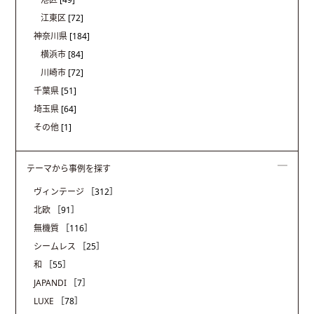
江東区
[72]
神奈川県
[184]
横浜市
[84]
川崎市
[72]
千葉県
[51]
埼玉県
[64]
その他
[1]
テーマから事例を探す
ヴィンテージ
［312］
北欧
［91］
無機質
［116］
シームレス
［25］
和
［55］
JAPANDI
［7］
LUXE
［78］