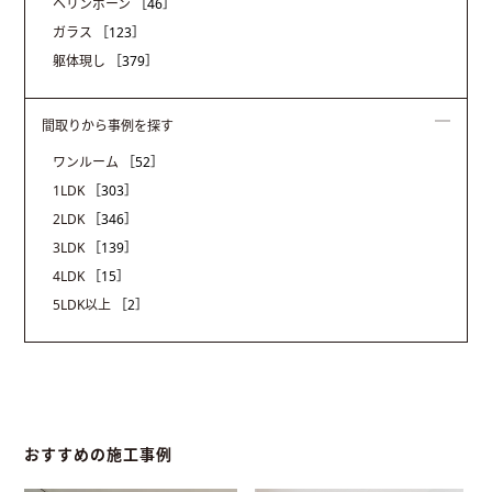
ヘリンボーン
［46］
ガラス
［123］
躯体現し
［379］
間取りから事例を探す
ワンルーム
［52］
1LDK
［303］
2LDK
［346］
3LDK
［139］
4LDK
［15］
5LDK以上
［2］
おすすめの施工事例