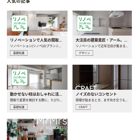
人気の記事
リノベーションで人気の間取りとは？トレンドの間取りと実例を徹底解説
大注目の建築意匠・アール。人気の理由と空間に取り入れるポイント
リノベーション(リノベ)のプランニングで一番最初に決めるのは..
リノベーションで近年注目が集まる建築意匠の一つであるアール..
基礎知識
デザイン
動かせない柱はおしゃれに活用！柱を魅せるリノベーション(リノベ)4選
ノイズのないコンセント
間取り変更を検討する際に、たびたび皆さんの頭を悩ませる動か..
現場が始まるとき、まず向き合うものの一つがコンセントです..
基礎知識
CRAFT