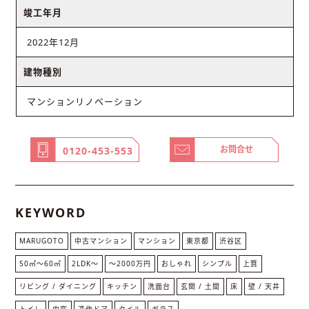
竣工年月
2022年12月
建物種別
マンションリノベーション
お問合せ
0120-453-553
KEYWORD
MARUGOTO
中古マンション
マンション
東京都
渋谷区
50㎡〜60㎡
2LDK〜
〜2000万円
おしゃれ
シンプル
上質
リビング / ダイニング
キッチン
洗面台
玄関 / 土間
床
壁 / 天井
トイレ
内窓
造作ドア
タイル
ガラス