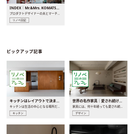
INDEX｜Mr.&Mrs. KOMATSU renovation diary
プロダクトデザイナーの夫とマーチャンダイザーの妻が、夫婦で..
リノベ日記
ピックアップ記事
キッチンはレイアウトで決まる。後悔しないための考え方と選び方
世界の名作家具｜愛され続ける理由と一生モノとの出会い方
キッチンは生活の中心となる場所だからこそ、家の中のどこに置..
家具には、何十年経っても愛され続ける「名作」と呼ばれるもの..
キッチン
デザイン