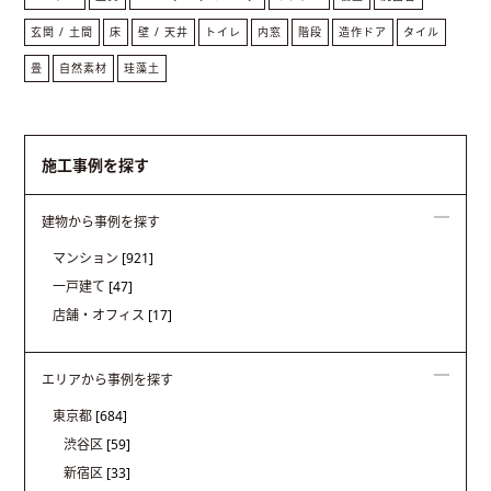
玄関 / 土間
床
壁 / 天井
トイレ
内窓
階段
造作ドア
タイル
畳
自然素材
珪藻土
施工事例を探す
建物から事例を探す
マンション
[921]
一戸建て
[47]
店舗・オフィス
[17]
エリアから事例を探す
東京都
[684]
渋谷区
[59]
新宿区
[33]