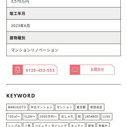
3,570万円
竣工年月
2023年6月
建物種別
マンションリノベーション
お問合せ
0120-453-553
KEYWORD
MARUGOTO
中古マンション
マンション
東京都
世田谷区
100㎡〜
5LDK〜
2000万円〜
おしゃれ
和
JAPANDI
LUXE
シンプル
上質
リビング / ダイニング
キッチン
寝室
洗面台