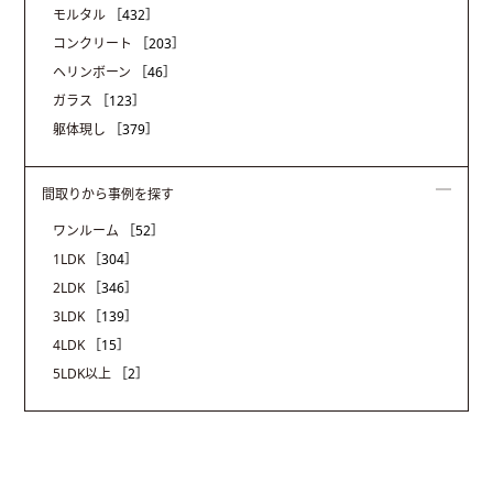
モルタル
［432］
コンクリート
［203］
ヘリンボーン
［46］
ガラス
［123］
躯体現し
［379］
間取りから事例を探す
ワンルーム
［52］
1LDK
［304］
2LDK
［346］
3LDK
［139］
4LDK
［15］
5LDK以上
［2］