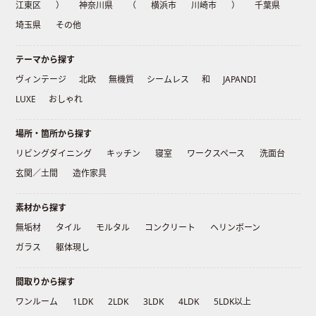
江東区
）
神奈川県
（
横浜市
川崎市
）
千葉県
埼玉県
その他
テーマから探す
ヴィンテージ
北欧
無機質
シームレス
和
JAPANDI
LUXE
おしゃれ
場所・箇所から探す
リビングダイニング
キッチン
寝室
ワークスペース
洗面台
玄関／土間
造作家具
素材から探す
無垢材
タイル
モルタル
コンクリート
ヘリンボーン
ガラス
躯体現し
間取りから探す
ワンルーム
1LDK
2LDK
3LDK
4LDK
5LDK以上