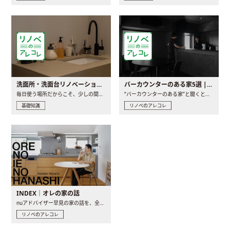
洗面所・洗面台リノベーションの事例と間取りアイデア
バーカウンターのある家5選 | 日常に馴染む“距離の近い”キッチンとは
毎日使う場所だからこそ、少しの間取りの工夫や素材の選び方で..
“バーカウンターのある家”と聞くと、少し特別な、大人のための..
基礎知識
リノベのアレコレ
INDEX｜オレの家の話
nuアドバイザー早見の家の話を、全4話でお届け。リノベーションを..
リノベのアレコレ