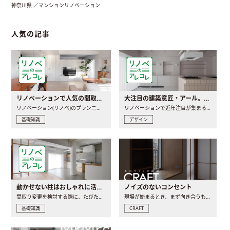
神奈川県 ／マンションリノベーション
人気の記事
リノベーションで人気の間取りとは？トレンドの間取りと実例を徹底解説
大注目の建築意匠・アール。人気の理由と空間に取り入れるポイント
リノベーション(リノベ)のプランニングで一番最初に決めるのは..
リノベーションで近年注目が集まる建築意匠の一つであるアール..
基礎知識
デザイン
動かせない柱はおしゃれに活用！柱を魅せるリノベーション(リノベ)4選
ノイズのないコンセント
間取り変更を検討する際に、たびたび皆さんの頭を悩ませる動か..
現場が始まるとき、まず向き合うものの一つがコンセントです..
基礎知識
CRAFT