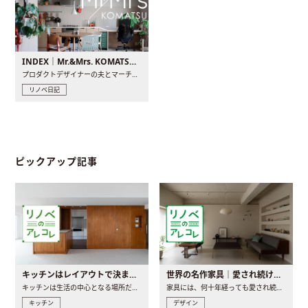
INDEX｜Mr.&Mrs. KOMATSU renovation diary
プロダクトデザイナーの夫とマーチャンダイザーの妻が、夫婦で..
リノベ日記
ピックアップ記事
キッチンはレイアウトで決まる。後悔しないための考え方と選び方
世界の名作家具｜愛され続ける理由と一生モノとの出会い方
キッチンは生活の中心となる場所だからこそ、家の中のどこに置..
家具には、何十年経っても愛され続ける「名作」と呼ばれるもの..
キッチン
デザイン