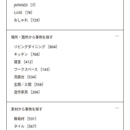
JAPANDI
［7］
LUXE
［78］
おしゃれ
［729］
場所・箇所から事例を探す
リビングダイニング
［804］
キッチン
［768］
寝室
［412］
ワークスペース
［143］
洗面台
［534］
玄関／土間
［558］
造作家具
［266］
素材から事例を探す
無垢材
［531］
タイル
［567］