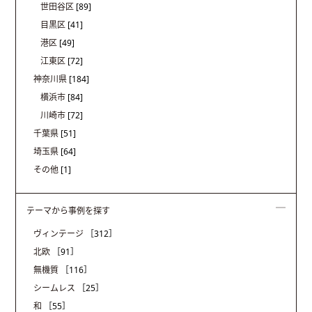
世田谷区
[89]
目黒区
[41]
港区
[49]
江東区
[72]
神奈川県
[184]
横浜市
[84]
川崎市
[72]
千葉県
[51]
埼玉県
[64]
その他
[1]
テーマから事例を探す
ヴィンテージ
［312］
北欧
［91］
無機質
［116］
シームレス
［25］
和
［55］