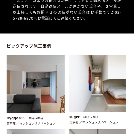
ールフォームよりお問合せが完了しますと自動返信メールが
送信されます。自動返信メールが届かない場合や、
２営業日
以上経ってもお問合せの返信がない場合はお手数ですが03-
5789-6870へお電話にてご連絡ください。
ピックアップ施工事例
suger
60㎡〜70㎡
Hygge365
70㎡〜80㎡
東京都 ／マンションリノベーション
東京都 ／マンションリノベーション