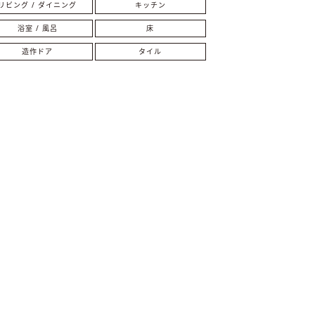
リビング / ダイニング
キッチン
浴室 / 風呂
床
造作ドア
タイル