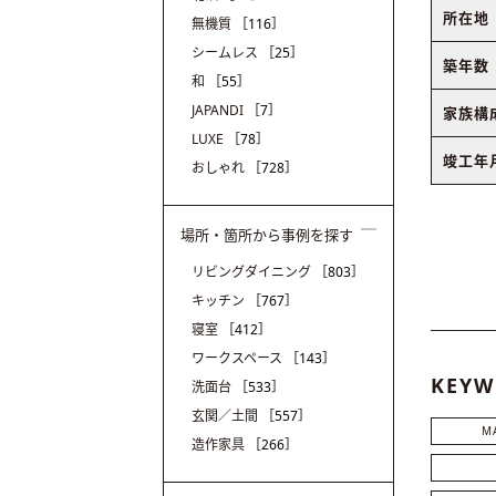
所在地
無機質
［116］
シームレス
［25］
築年数
和
［55］
JAPANDI
［7］
家族構
LUXE
［78］
竣工年
おしゃれ
［728］
場所・箇所から事例を探す
リビングダイニング
［803］
キッチン
［767］
寝室
［412］
ワークスペース
［143］
KEYW
洗面台
［533］
玄関／土間
［557］
M
造作家具
［266］