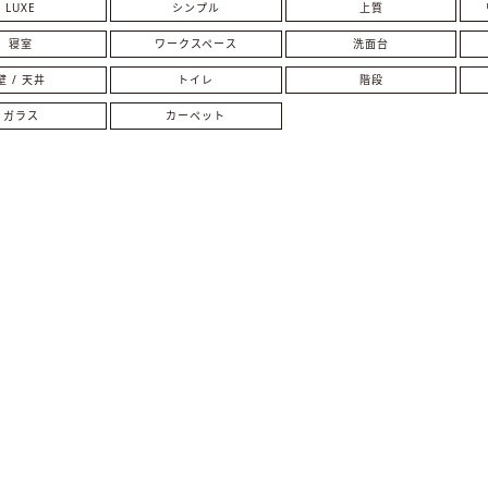
LUXE
シンプル
上質
寝室
ワークスペース
洗面台
壁 / 天井
トイレ
階段
ガラス
カーペット