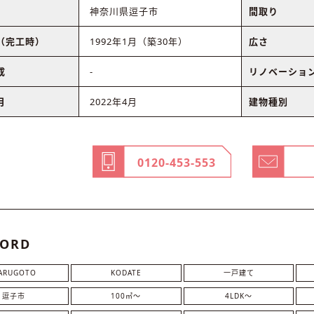
神奈川県逗子市
間取り
（完工時）
1992年1月（築30年）
広さ
成
-
リノベーショ
月
2022年4月
建物種別
0120-453-553
ORD
ARUGOTO
KODATE
一戸建て
逗子市
100㎡〜
4LDK〜