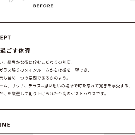
EPT
で過ごす休暇
い、緑豊かな街に佇むこだわりの別邸。
ガラス張りのメインルームからは街を一望でき、
景も含め一つの空間であるかのよう。
ーム、サウナ、テラス…思い思いの場所で時を忘れて寛ぎを享受する、
だけを厳選して創り上げられた至高のゲストハウスです。
INE