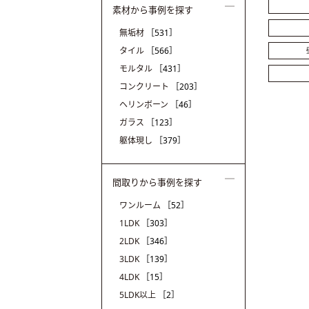
素材から事例を探す
無垢材
［531］
タイル
［566］
モルタル
［431］
コンクリート
［203］
ヘリンボーン
［46］
ガラス
［123］
躯体現し
［379］
間取りから事例を探す
ワンルーム
［52］
1LDK
［303］
2LDK
［346］
3LDK
［139］
4LDK
［15］
5LDK以上
［2］