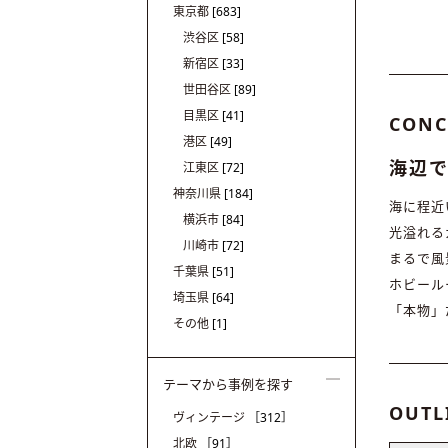
東京都
[683]
渋谷区
[58]
新宿区
[33]
世田谷区
[89]
目黒区
[41]
CONC
港区
[49]
海辺
江東区
[72]
神奈川県
[184]
海に程近
横浜市
[84]
光溢れる
川崎市
[72]
まるで風
千葉県
[51]
ホビール
埼玉県
[64]
「本物」
その他
[1]
テーマから事例を探す
OUTL
ヴィンテージ
［312］
北欧
［91］