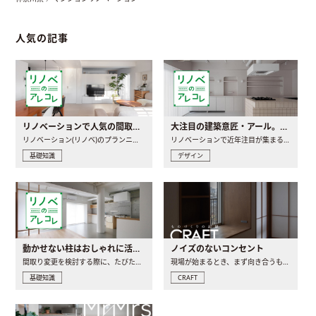
人気の記事
リノベーションで人気の間取りとは？トレンドの間取りと実例を徹底解説
大注目の建築意匠・アール。人気の理由と空間に取り入れるポイント
リノベーション(リノベ)のプランニングで一番最初に決めるのは..
リノベーションで近年注目が集まる建築意匠の一つであるアール..
基礎知識
デザイン
動かせない柱はおしゃれに活用！柱を魅せるリノベーション(リノベ)4選
ノイズのないコンセント
間取り変更を検討する際に、たびたび皆さんの頭を悩ませる動か..
現場が始まるとき、まず向き合うものの一つがコンセントです..
基礎知識
CRAFT