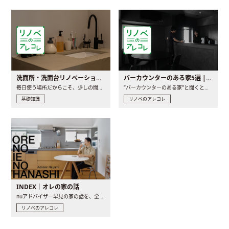
洗面所・洗面台リノベーションの事例と間取りアイデア
バーカウンターのある家5選 | 日常に馴染む“距離の近い”キッチンとは
毎日使う場所だからこそ、少しの間取りの工夫や素材の選び方で..
“バーカウンターのある家”と聞くと、少し特別な、大人のための..
基礎知識
リノベのアレコレ
INDEX｜オレの家の話
nuアドバイザー早見の家の話を、全4話でお届け。リノベーションを..
リノベのアレコレ