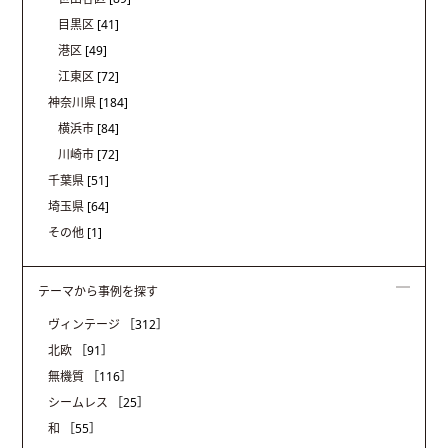
目黒区
[41]
港区
[49]
江東区
[72]
神奈川県
[184]
横浜市
[84]
川崎市
[72]
千葉県
[51]
埼玉県
[64]
その他
[1]
テーマから事例を探す
ヴィンテージ
［312］
北欧
［91］
無機質
［116］
シームレス
［25］
和
［55］