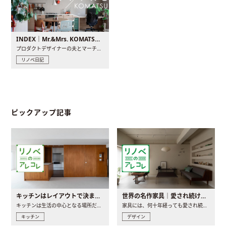
INDEX｜Mr.&Mrs. KOMATSU renovation diary
プロダクトデザイナーの夫とマーチャンダイザーの妻が、夫婦で..
リノベ日記
ピックアップ記事
キッチンはレイアウトで決まる。後悔しないための考え方と選び方
世界の名作家具｜愛され続ける理由と一生モノとの出会い方
キッチンは生活の中心となる場所だからこそ、家の中のどこに置..
家具には、何十年経っても愛され続ける「名作」と呼ばれるもの..
キッチン
デザイン