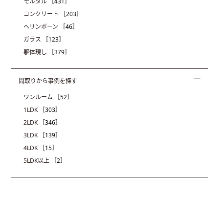
モルタル
［431］
コンクリート
［203］
ヘリンボーン
［46］
ガラス
［123］
躯体現し
［379］
間取りから事例を探す
ワンルーム
［52］
1LDK
［303］
2LDK
［346］
3LDK
［139］
4LDK
［15］
5LDK以上
［2］