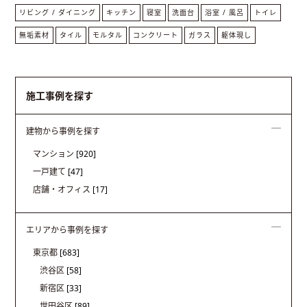
リビング / ダイニング
キッチン
寝室
洗面台
浴室 / 風呂
トイレ
無垢素材
タイル
モルタル
コンクリート
ガラス
躯体現し
施工事例を探す
建物から事例を探す
マンション
[920]
一戸建て
[47]
店舗・オフィス
[17]
エリアから事例を探す
東京都
[683]
渋谷区
[58]
新宿区
[33]
世田谷区
[89]