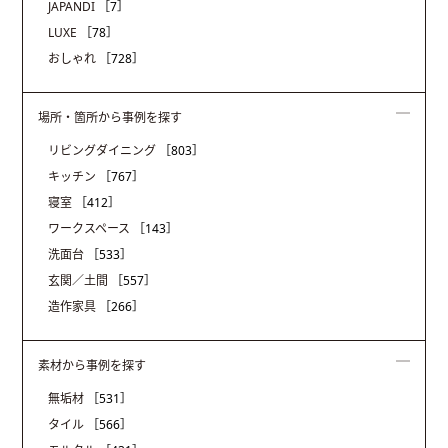
JAPANDI
［7］
LUXE
［78］
おしゃれ
［728］
場所・箇所から事例を探す
リビングダイニング
［803］
キッチン
［767］
寝室
［412］
ワークスペース
［143］
洗面台
［533］
玄関／土間
［557］
造作家具
［266］
素材から事例を探す
無垢材
［531］
タイル
［566］