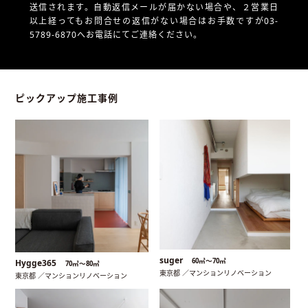
送信されます。自動返信メールが届かない場合や、
２営業日
以上経ってもお問合せの返信がない場合はお手数ですが03-
5789-6870へお電話にてご連絡ください。
ピックアップ施工事例
suger
60㎡〜70㎡
Hygge365
70㎡〜80㎡
東京都 ／マンションリノベーション
東京都 ／マンションリノベーション