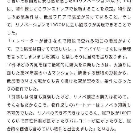
ち着いた雰囲気に安心感を感じたnuリノベーション(以下、nu)
に、物件探しからワンストップで依頼することを決定。物件探
しの必須条件は、低層フロアで眺望が開けていること、そし
て、リノベーションで1ROOMに近い間取りが実現できることで
した。
「エレベーターが苦手なので階段で登れる範囲の階層がよく
て、でも眺望は開けてて欲しいし…。アドバイザーさんには無理
を言ってしまいました(笑)」と楽しそうに当時を振り返ります。
10件ほどの内見を経て最終的に購入を決断したのは、大通りに
面した築20年超の中古マンション。隣接する建物の形状から、
低層階のMさん宅からも青く抜けた空が望める、条件にぴった
りの物件でした。
「引越しは何度も経験したけど、リノベ前提の購入は初めて。
そんな私だからこそ、物件探しのパートナーはリノベの知識も
不可欠でした。リノベの向き不向きはもちろん、総戸数が100戸
くらいで管理体制が良かったりバルコニーが広かったりと、総
合的な価値も含めていい物件と出会えました」とMさん。