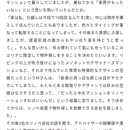
マンションで暮らしていましたが、兼ねてから「家賃がもった
いない」という思いを抱いていたんだとか。
「実は私、引越しは今回で10回目なんです(笑)。中には物件を購
入して住んでいたこともありましたが、色々とタイミングが重
なって転居することになってしまって。その後また賃貸に入居し
ましたが、資産形成の面からもやっぱり家を持とうと思っ
て」。そんな思いから、住み慣れていて肌にも合っているこの
エリアに限定して物件探しをすることを決めたといいます。リ
ビングの上が吹き抜けになったメゾネットやデザイナーズマン
ションなど、それまで住んでいた賃貸も特徴的なデザインの空
間だったというMさんは、「新築の真っ白な感じは目がチカチ
カしてしまうし、もともとある間取りやデザインでは好みの空
間はなさそうだと思って、『だったら中古マンションをリノベ
ーションすればいいんだ』という結論に至りました。そう決め
てからは、リノベ前提で物件探しを依頼できる会社を探しまし
た」。
その後2社のリノベ会社の話を聞き、アドバイザーの経験値や落