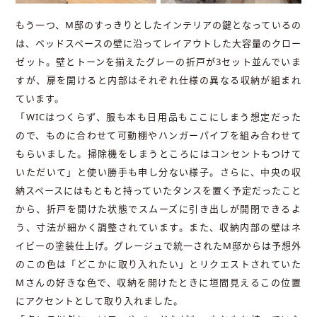
もう一つ、M邸のすっきりとしたインテリアの鍵となっているの
は、ベッドスペースの壁に沿ってレイアウトした大容量のクロー
ゼット。壁とトーンを揃えたグレーの折戸が3セット並んでいま
すが、扉を開けると内部はそれぞれ仕様の異なる収納が組まれ
ています。
「WICはつくらず、服も本も日用品もここにしまう想定だった
ので、ものに合わせて可動棚やハンガーパイプを組み合わせて
もらいました。掃除機をしまうところにはコンセントもつけて
いただいて」と使い勝手も申し分ない様子。さらに、中央の収
納スペースにはもともと持っていたタンスを置く予定だったこと
から、折戸を開けた状態でスムーズに引き出しが開閉できるよ
う、寸法が細かく調整されています。また、収納内部の壁はネ
イビーの塗装仕上げ。グレージュで統一されたM邸からは予想外
のこの色は「どこかに取り入れたい」とリクエストされていた
Mさんの好きな色で、収納を開けたときに垣間見えるこの位置
にアクセントとして取り入れました。