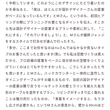
く中和しています。どのようにこのデザインにたどり着いたの
かを尋ねると、「実は、ほとんどが設計デザイナーさんの提案
がベースになっているんです」とMさん。というのも、初回ヒア
リングの際にプランニングの要となるポイントを伝え、そこか
ら先は設計デザイナーの提案するプランや素材に対して、「こ
れにする」「それでいきましょう!」と、Mさんが最終ジャッジ
をするスタイルで打合せが進んで行ったそう。
「多分、ここまでお任せなのはnuさんではなかなか見ないタイ
プのお客さんだったと思います(笑)。でも私は空間づくりは素人
だから、プロ目線の提案をベースに自分好みの空間をつくり上
げていくのはとてもやりやすかったし、こうしてよかったと今
も思います」とMさん。バックカウンターと一体的に造作した
ダイニングテーブルがその最たるもので、当初の設計デザイナ
ーの提案は隣り合うモールテックスの壁とラインを揃えた長方
形のテーブルを造作するプラン。リビングがすっきり広く取れる
ことは魅力的だったものの、「来客をイメージすると、もう少
し広さが必要かも」というMさんの意見から、壁から30cmほど