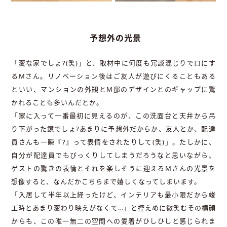
予想外の光景
「変な家でしょ?(笑)」と、取材中に何度も冗談混じりで口にす
るMさん。リノベーション後はご友人が遊びにくることもある
といい、マンションの外観とM邸のデザインとのギャップに驚
かれることも多いんだとか。
「家に入って一番最初に見えるのが、この洗面台と天井から吊
り下がった鏡でしょ?あまりに予想外だからか、友人とか、配達
員さんも一瞬『?』って表情をされたりして(笑)」。たしかに、
自分が配達員でもびっくりしてしまうだろうなと思いながら、
ゲストの驚きの表情とそれを楽しそうに迎えるMさんの光景を
想像すると、なんだかこちらまで嬉しくなってしまいます。
「入居して半年以上経ったけど、インテリアも最小限だから竣
工時とあまり変わり映えがなくて…」と控えめに微笑むその横顔
からも、この唯一無二の空間への愛着がひしひしと感じられま