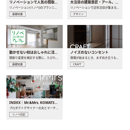
リノベーションで人気の間取りとは？トレンドの間取りと実例を徹底解説
大注目の建築意匠・アール。人気の理由と空間に取り入れるポイント
リノベーション(リノベ)のプランニングで一番最初に決めるのは..
リノベーションで近年注目が集まる建築意匠の一つであるアール..
基礎知識
デザイン
動かせない柱はおしゃれに活用！柱を魅せるリノベーション(リノベ)4選
ノイズのないコンセント
間取り変更を検討する際に、たびたび皆さんの頭を悩ませる動か..
現場が始まるとき、まず向き合うものの一つがコンセントです..
基礎知識
CRAFT
INDEX｜Mr.&Mrs. KOMATSU renovation diary
プロダクトデザイナーの夫とマーチャンダイザーの妻が、夫婦で..
リノベ日記