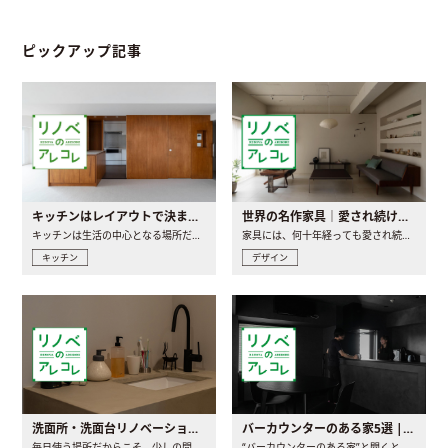
ピックアップ記事
キッチンはレイアウトで決まる。後悔しないための考え方と選び方
世界の名作家具｜愛され続ける理由と一生モノとの出会い方
キッチンは生活の中心となる場所だからこそ、家の中のどこに置..
家具には、何十年経っても愛され続ける「名作」と呼ばれるもの..
キッチン
デザイン
洗面所・洗面台リノベーションの事例と間取りアイデア
バーカウンターのある家5選 | 日常に馴染む“距離の近い”キッチンとは
毎日使う場所だからこそ、少しの間取りの工夫や素材の選び方で..
“バーカウンターのある家”と聞くと、少し特別な、大人のための..