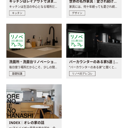
キッチンはレイアウトで決まる。後悔しないための考え方と選び方
世界の名作家具｜愛され続ける理由と一生モノとの出会い方
キッチンは生活の中心となる場所だからこそ、家の中のどこに置..
家具には、何十年経っても愛され続ける「名作」と呼ばれるもの..
キッチン
デザイン
洗面所・洗面台リノベーションの事例と間取りアイデア
バーカウンターのある家5選 | 日常に馴染む“距離の近い”キッチンとは
毎日使う場所だからこそ、少しの間取りの工夫や素材の選び方で..
“バーカウンターのある家”と聞くと、少し特別な、大人のための..
基礎知識
リノベのアレコレ
INDEX｜オレの家の話
nuアドバイザー早見の家の話を、全4話でお届け。リノベーションを..