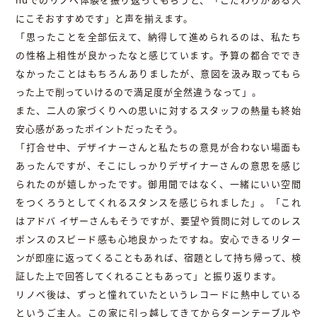
にこそおすすめです」と声を揃えます。
「思ったことを全部伝えて、納得して進められるのは、私たち
の性格上相性が良かったなと感じています。予算の都合ででき
なかったことはもちろんありましたが、意図を汲み取ってもら
った上で削っていけるので満足度が全然違うなって」。
また、二人の家づくりへの思いに対するスタッフの熱量も終始
安心感があったポイントだったそう。
「打合せ中、デザイナーさんと私たちの意見が合わない場面も
あったんですが、そこにしっかりデザイナーさんの意思を感じ
られたのが嬉しかったです。御用聞ではなく、一緒にいい空間
をつくろうとしてくれるスタンスを感じられました」。「これ
はアドバ イザーさんもそうですが、要望や質問に対してのレス
ポンスのスピード感も心地良かったですね。安心できるリター
ンが即座に返ってくることもあれば、宿題として持ち帰って、検
証した上で回答してくれることもあって」と振り返ります。
リノベ後は、ずっと憧れていたというレコードに熱中している
というご主人。この家に引っ越してきてからターンテーブルや