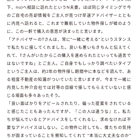
下、nu)へ相談に訪れたというN夫妻。ほぼ同じタイミングで今
のご自宅の売却情報をご主人が見つけ早速アドバイザーととも
に内見へ訪れると、これまで難航していた物件探しが嘘のよう
に、この一軒で購入の意思が決まったと言います。
「アドバイザーのTさんは、常に“一緒に考える”というスタンス
で私たちに接してくれました。良いも悪いもきちんと伝えてく
れて、Tさんがいたからこの購入を進められたといっても過言で
はないですね」とご主人。ご自身でもしっかり調べたいタイプ
というご主人は、約2年の物件探し期間中に本などを読んで、あ
る程度不動産の知識がついていたと言いますが、今まで一緒に
内見した仲介会社では対等の目線で接してもらえていないと感
じる場面も多々あったそう。
「良い面ばかりをアピールされたり、偏った提案をされている
と感じたこともあったんですが、『この人は違うな』と。私た
ちが悩んでいるとアドバイスをしてくれるし、求めなければ不
要なアドバイスはしない。この物件に対しても、僕たちの気持
ちが固まっていることを察知してくれて “本当に大丈夫なのか”