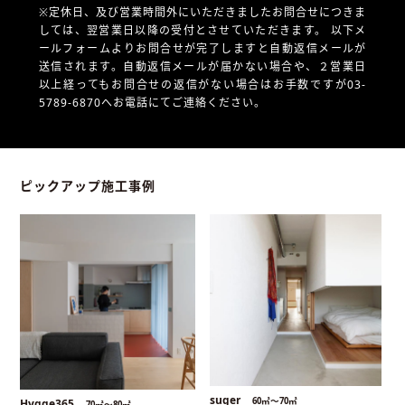
※定休日、及び営業時間外にいただきましたお問合せにつきま
しては、翌営業日以降の受付とさせていただきます。
以下メ
ールフォームよりお問合せが完了しますと自動返信メールが
送信されます。自動返信メールが届かない場合や、
２営業日
以上経ってもお問合せの返信がない場合はお手数ですが03-
5789-6870へお電話にてご連絡ください。
ピックアップ施工事例
suger
60㎡〜70㎡
Hygge365
70㎡〜80㎡