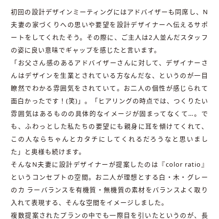
初回の設計デザインミーティングにはアドバイザーも同席し、N
夫妻の家づくりへの思いや要望を設計デザイナーへ伝えるサポ
ートをしてくれたそう。その際に、ご主人は2人並んだスタッフ
の姿に良い意味でギャップを感じたと言います。
「お父さん感のあるアドバイザーさんに対して、デザイナーさ
んはデザインを生業とされている方なんだな、というのが一目
瞭然でわかる雰囲気をされていて。お二人の個性が感じられて
面白かったです！(笑)」。「ヒアリングの時点では、つくりたい
雰囲気はあるものの具体的なイメージが固まってなくて…。で
も、ふわっとした私たちの要望にも親身に耳を傾けてくれて、
この人ならちゃんとカタチにしてくれるだろうなと思いまし
た」と奥様も続けます。
そんなN夫妻に設計デザイナーが提案したのは『color ratio』
というコンセプトの空間。お二人が理想とする白・木・グレー
のカ ラーバランスを有機質・無機質の素材をバランスよく取り
入れて表現する、そんな空間をイメージしました。
複数提案されたプランの中でも一際目を引いたというのが、長