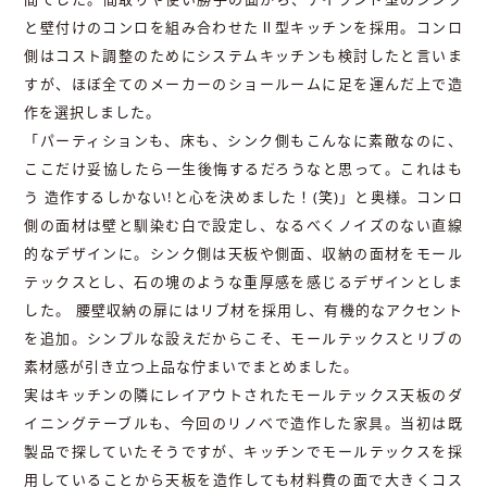
と壁付けのコンロを組み合わせたⅡ型キッチンを採用。コンロ
側はコスト調整のためにシステムキッチンも検討したと言いま
すが、ほぼ全てのメーカーのショールームに足を運んだ上で造
作を選択しました。
「パーティションも、床も、シンク側もこんなに素敵なのに、
ここだけ妥協したら一生後悔するだろうなと思って。これはも
う 造作するしかない!と心を決めました！(笑)」と奥様。コンロ
側の面材は壁と馴染む白で設定し、なるべくノイズのない直線
的なデザインに。シンク側は天板や側面、収納の面材をモール
テックスとし、石の塊のような重厚感を感じるデザインとしま
した。 腰壁収納の扉にはリブ材を採用し、有機的なアクセント
を追加。シンプルな設えだからこそ、モールテックスとリブの
素材感が引き立つ上品な佇まいでまとめました。
実はキッチンの隣にレイアウトされたモールテックス天板のダ
イニングテーブルも、今回のリノベで造作した家具。当初は既
製品で探していたそうですが、キッチンでモールテックスを採
用していることから天板を造作しても材料費の面で大きくコス