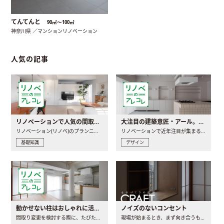
てんてんと
90㎡〜100㎡
神奈川県 ／マンションリノベーション
人気の記事
リノベーションで人気の間取りとは？トレンドの間取りと実例を徹底解説
大注目の建築意匠・アール。人気の理由と空間に取り入れるポイント
リノベーション(リノベ)のプランニングで一番最初に決めるのは..
リノベーションで近年注目が集まる建築意匠の一つであるアール..
基礎知識
デザイン
動かせない柱はおしゃれに活用！柱を魅せるリノベーション(リノベ)4選
ノイズのないコンセント
間取り変更を検討する際に、たびたび皆さんの頭を悩ませる動か..
現場が始まるとき、まず向き合うものの一つがコンセントです..