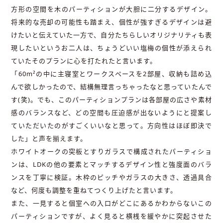
方形の空間を木のパーティションが大胆に二分するデザイン。
将来的な売却の可能性も踏まえ、個性が強すぎるデザインは避
けたいと伝えていた一方で、自分たちらしいオリジナリティも表
現したいというお二人は、ちょうどいい塩梅の個性が添えられ
ていたそのプランに心を打たれたと言います。
「60m²の中に主寝室とワークスペースを2部屋、収納も詰め込
んで欲しかったので、結構無理言っちゃったなと思っていたんで
す(笑)。でも、このパーティションプランは各部屋の広さや素材
感のバランスなど、どの空間も圧迫感が出ないようにと提案し
ていただいたのがすごくいいなと思って。方向性はほぼ即決で
した」と声を揃えます。
ホワイトオークの突板とすりガラスで構成されたパーティショ
ンは、LDKの他の要素とマッチするデザイン性と強度面のバラ
ンスを丁寧に検証。木枠のピッチやガラスの大きさ、透過具合
など、何度も調整を重ねてつくり上げたと言います。
また、一見すると個室への入口がどこにあるかわからないこの
パーティションですが、よく見ると横桟を緩やかに突起させた