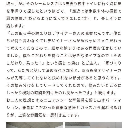
取っ手が。そのシームレスさはN夫妻も夜中トイレに行く時に扉
を手探りで探したというほどで、「最近では歩数や体の感覚で
扉の位置が わかるようになってきました(笑)」と、楽しそうに
話します。
「この取っ手の納まりはデザイナーさんの発案なんです。僕た
ちが何も言わなくてもデザイナーさんがめちゃめちゃこだわっ
て考えてくださるので、細かな納まりはある程度お任せしてい
ました。僕もこだわりを持つことは好きなタイプなので『その
こだわり、乗った！』という感じで(笑)」とご主人。「家づくり
って、私たちと話して決めるべき部分と、ある程度デザイナーさ
んが先導してくれないと決めれない部分があると思うんです。
その棲み分けをしてリードしてくれたので、悩みたいところに
しっかり検討の時間を割けたのも良かったです」と続けます。
お二人の理想とするニュアンシーな空気感を醸し出すパーティ
ション。細部にこだわった繊細な意匠とガラスから漏れ出る灯
りが、上質な雰囲気を一層引き立てます。