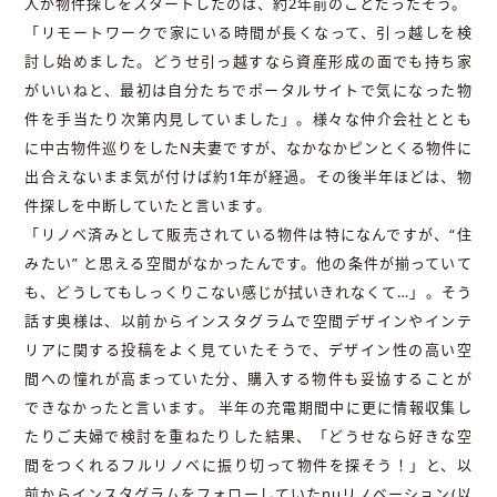
人が物件探しをスタートしたのは、約2年前のことだったそう。
「リモートワークで家にいる時間が長くなって、引っ越しを検
討し始めました。どうせ引っ越すなら資産形成の面でも持ち家
がいいねと、最初は自分たちでポータルサイトで気になった物
件を手当たり次第内見していました」。様々な仲介会社ととも
に中古物件巡りをしたN夫妻ですが、なかなかピンとくる物件に
出合えないまま気が付けば約1年が経過。その後半年ほどは、物
件探しを中断していたと言います。
「リノベ済みとして販売されている物件は特になんですが、“住
みたい” と思える空間がなかったんです。他の条件が揃っていて
も、どうしてもしっくりこない感じが拭いきれなくて…」。そう
話す奥様は、以前からインスタグラムで空間デザインやインテ
リアに関する投稿をよく見ていたそうで、デザイン性の高い空
間への憧れが高まっていた分、購入する物件も妥協することが
できなかったと言います。 半年の充電期間中に更に情報収集し
たりご夫婦で検討を重ねたりした結果、「どうせなら好きな空
間をつくれるフルリノベに振り切って物件を探そう！」と、以
前からインスタグラムをフォローしていたnuリノベーション(以