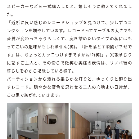
スピーカーなどを一式購入したと、嬉しそうに教えてくれまし
た。
「近所に良い感じのレコードショップを見つけて、少しずつコ
レクションを増やしています。レコードってケーブルの太さでも
音質が変わっちゃうらしくて、突き詰めたいタイプの私にはも
ってこいの趣味かもしれません(笑)。『針を落とす瞬間が幸せで
す』は、ちょっとカッコつけすぎですかね!?(笑)」。冗談まじり
に話すご主人と、その傍らで微笑む奥様の表情は、リノベ後の
暮らしを心から堪能している様子。
パーティションから洩れる柔らかな灯りと、ゆっくりと廻り出
すレコード。穏やかな音色を思わせる二人の心地よい日常が、
この家で紡がれていきます。