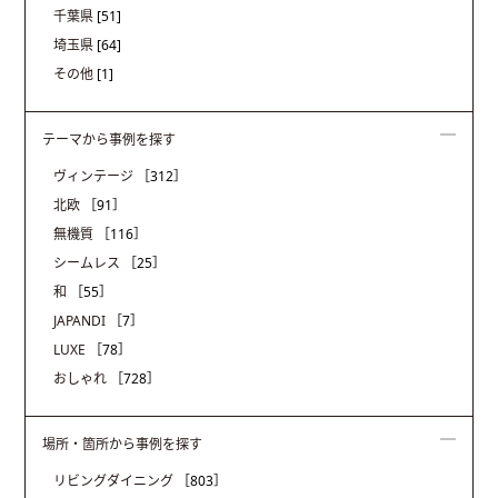
千葉県
[51]
埼玉県
[64]
その他
[1]
テーマから事例を探す
ヴィンテージ
［312］
北欧
［91］
無機質
［116］
シームレス
［25］
和
［55］
JAPANDI
［7］
LUXE
［78］
おしゃれ
［728］
場所・箇所から事例を探す
リビングダイニング
［803］