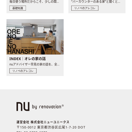
毎日使う場所だからこそ、少しの間取りの工夫や素材の選び方で..
“バーカウンターのある家”と聞くと、少し特別な、大人のための..
基礎知識
リノベのアレコレ
INDEX｜オレの家の話
nuアドバイザー早見の家の話を、全4話でお届け。リノベーションを..
リノベのアレコレ
運営会社 株式会社ニューユニークス
〒150-0012 東京都渋谷区広尾1-7-20 DOT