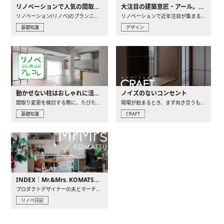
リノベーションで人気の間取りとは？トレンドの間取りと実例を徹底解説
大注目の建築意匠・アール。人気の理由と空間に取り入れるポイント
リノベーション(リノベ)のプランニングで一番最初に決めるのは..
リノベーションで近年注目が集まる建築意匠の一つであるアール..
基礎知識
デザイン
動かせない柱はおしゃれに活用！柱を魅せるリノベーション(リノベ)4選
ノイズのないコンセント
間取り変更を検討する際に、たびたび皆さんの頭を悩ませる動か..
現場が始まるとき、まず向き合うものの一つがコンセントです..
基礎知識
CRAFT
INDEX｜Mr.&Mrs. KOMATSU renovation diary
プロダクトデザイナーの夫とマーチャンダイザーの妻が、夫婦で..
リノベ日記