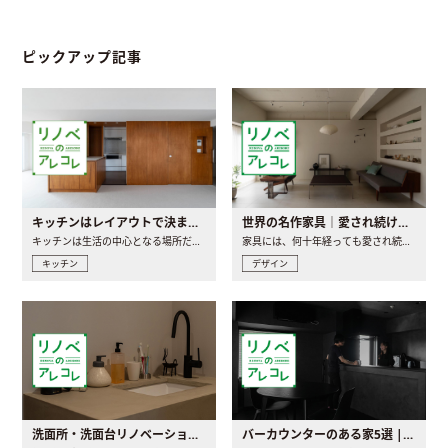
ピックアップ記事
キッチンはレイアウトで決まる。後悔しないための考え方と選び方
世界の名作家具｜愛され続ける理由と一生モノとの出会い方
キッチンは生活の中心となる場所だからこそ、家の中のどこに置..
家具には、何十年経っても愛され続ける「名作」と呼ばれるもの..
キッチン
デザイン
洗面所・洗面台リノベーションの事例と間取りアイデア
バーカウンターのある家5選 | 日常に馴染む“距離の近い”キッチンとは