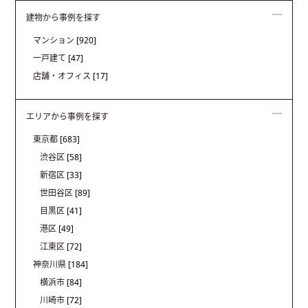
建物から事例を探す
マンション
[920]
一戸建て
[47]
店舗・オフィス
[17]
エリアから事例を探す
東京都
[683]
渋谷区
[58]
新宿区
[33]
世田谷区
[89]
目黒区
[41]
港区
[49]
江東区
[72]
神奈川県
[184]
横浜市
[84]
川崎市
[72]