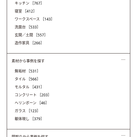
キッチン
［767］
寝室
［412］
ワークスペース
［143］
洗面台
［533］
玄関／土間
［557］
造作家具
［266］
素材から事例を探す
無垢材
［531］
タイル
［566］
モルタル
［431］
コンクリート
［203］
ヘリンボーン
［46］
ガラス
［123］
躯体現し
［379］
間取りから事例を探す