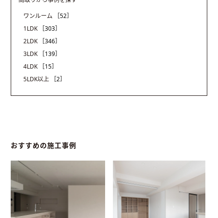
ワンルーム
［52］
1LDK
［303］
2LDK
［346］
3LDK
［139］
4LDK
［15］
5LDK以上
［2］
おすすめの施工事例