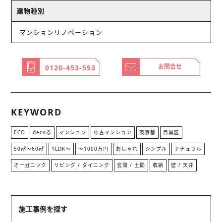
建物種別
マンションリノベーション
お問合せ
0120-453-553
KEYWORD
ECO
decoる
マンション
中古マンション
東京都
目黒区
50㎡〜60㎡
1LDK〜
〜1000万円
おしゃれ
シンプル
ナチュラル
オーガニック
リビング / ダイニング
玄関 / 土間
収納
壁 / 天井
施工事例を探す