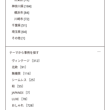
神奈川県
[184]
横浜市
[84]
川崎市
[72]
千葉県
[51]
埼玉県
[64]
その他
[1]
テーマから事例を探す
ヴィンテージ
［312］
北欧
［91］
無機質
［116］
シームレス
［25］
和
［55］
JAPANDI
［7］
LUXE
［78］
おしゃれ
［728］