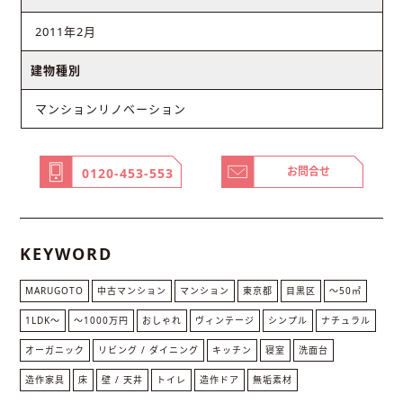
2011年2月
建物種別
マンションリノベーション
お問合せ
0120-453-553
KEYWORD
MARUGOTO
中古マンション
マンション
東京都
目黒区
〜50㎡
1LDK〜
〜1000万円
おしゃれ
ヴィンテージ
シンプル
ナチュラル
オーガニック
リビング / ダイニング
キッチン
寝室
洗面台
造作家具
床
壁 / 天井
トイレ
造作ドア
無垢素材