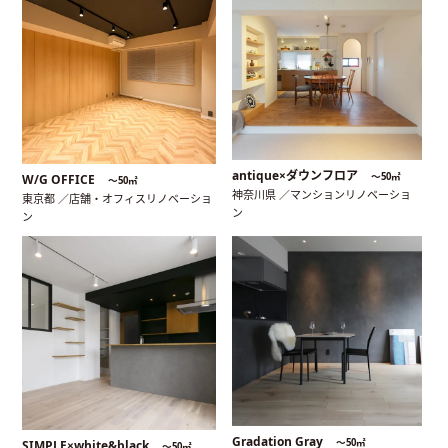
antique×ダウンフロア
〜50㎡
W/G OFFICE
〜50㎡
神奈川県 ／マンションリノベーショ
東京都 ／店舗・オフィスリノベーショ
ン
ン
Gradation Gray
〜50㎡
SIMPLE×white&black
〜50㎡