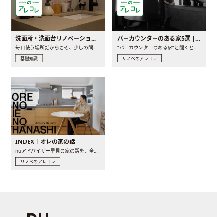
洗面所・洗面台リノベーションの事例と間取りアイデア
バーカウンターのある家5選 | 日常に馴染む“距離の近い”キッチンとは
毎日使う場所だからこそ、少しの間取りの工夫や素材の選び方で..
“バーカウンターのある家”と聞くと、少し特別な、大人のための..
基礎知識
リノベのアレコレ
INDEX｜オレの家の話
nuアドバイザー早見の家の話を、全4話でお届け。リノベーションを..
リノベのアレコレ