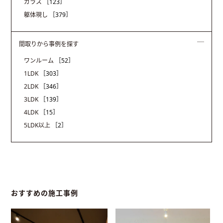
ガラス
［123］
躯体現し
［379］
間取りから事例を探す
ワンルーム
［52］
1LDK
［303］
2LDK
［346］
3LDK
［139］
4LDK
［15］
5LDK以上
［2］
おすすめの施工事例