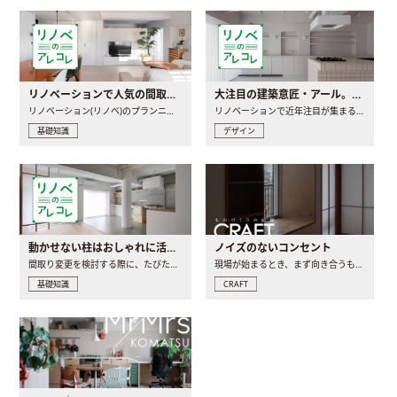
リノベーションで人気の間取りとは？トレンドの間取りと実例を徹底解説
大注目の建築意匠・アール。人気の理由と空間に取り入れるポイント
リノベーション(リノベ)のプランニングで一番最初に決めるのは..
リノベーションで近年注目が集まる建築意匠の一つであるアール..
基礎知識
デザイン
動かせない柱はおしゃれに活用！柱を魅せるリノベーション(リノベ)4選
ノイズのないコンセント
間取り変更を検討する際に、たびたび皆さんの頭を悩ませる動か..
現場が始まるとき、まず向き合うものの一つがコンセントです..
基礎知識
CRAFT