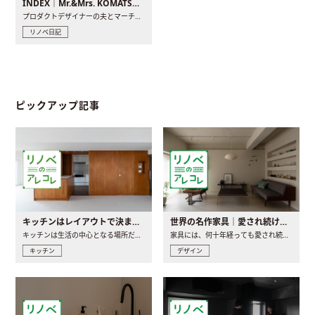
INDEX｜Mr.&Mrs. KOMATSU renovation diary
プロダクトデザイナーの夫とマーチャンダイザーの妻が、夫婦で..
リノベ日記
ピックアップ記事
キッチンはレイアウトで決まる。後悔しないための考え方と選び方
世界の名作家具｜愛され続ける理由と一生モノとの出会い方
キッチンは生活の中心となる場所だからこそ、家の中のどこに置..
家具には、何十年経っても愛され続ける「名作」と呼ばれるもの..
キッチン
デザイン