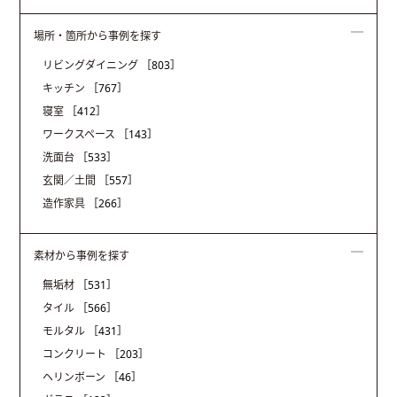
場所・箇所から事例を探す
リビングダイニング
［803］
キッチン
［767］
寝室
［412］
ワークスペース
［143］
洗面台
［533］
玄関／土間
［557］
造作家具
［266］
素材から事例を探す
無垢材
［531］
タイル
［566］
モルタル
［431］
コンクリート
［203］
ヘリンボーン
［46］