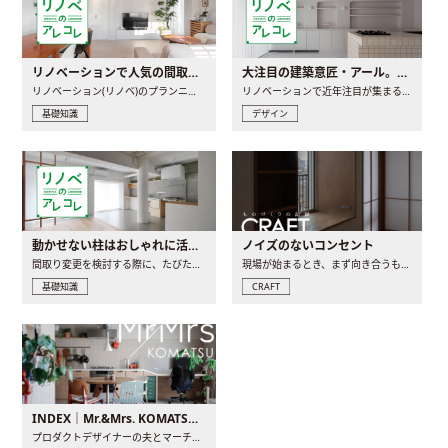
リノベーションで人気の間取りとは？トレンドの間取りと実例を徹底解説
大注目の建築意匠・アール。人気の理由と空間に取り入れるポイント
リノベーション(リノベ)のプランニングで一番最初に決めるのは..
リノベーションで近年注目が集まる建築意匠の一つであるアール..
基礎知識
デザイン
動かせない柱はおしゃれに活用！柱を魅せるリノベーション(リノベ)4選
ノイズのないコンセント
間取り変更を検討する際に、たびたび皆さんの頭を悩ませる動か..
現場が始まるとき、まず向き合うものの一つがコンセントです..
基礎知識
CRAFT
INDEX｜Mr.&Mrs. KOMATSU renovation diary
プロダクトデザイナーの夫とマーチャンダイザーの妻が、夫婦で..