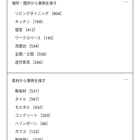
場所・箇所から事例を探す
リビングダイニング
［804］
キッチン
［768］
寝室
［412］
ワークスペース
［143］
洗面台
［534］
玄関／土間
［558］
造作家具
［266］
素材から事例を探す
無垢材
［531］
タイル
［567］
モルタル
［432］
コンクリート
［203］
ヘリンボーン
［46］
ガラス
［123］
躯体現し
［379］