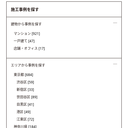
施工事例を探す
建物から事例を探す
マンション
[921]
一戸建て
[47]
店舗・オフィス
[17]
エリアから事例を探す
東京都
[684]
渋谷区
[59]
新宿区
[33]
世田谷区
[89]
目黒区
[41]
港区
[49]
江東区
[72]
神奈川県
[184]