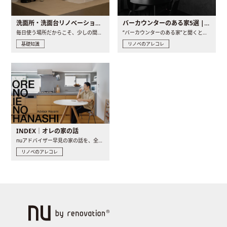
洗面所・洗面台リノベーションの事例と間取りアイデア
バーカウンターのある家5選 | 日常に馴染む“距離の近い”キッチンとは
毎日使う場所だからこそ、少しの間取りの工夫や素材の選び方で..
“バーカウンターのある家”と聞くと、少し特別な、大人のための..
基礎知識
リノベのアレコレ
INDEX｜オレの家の話
nuアドバイザー早見の家の話を、全4話でお届け。リノベーションを..
リノベのアレコレ