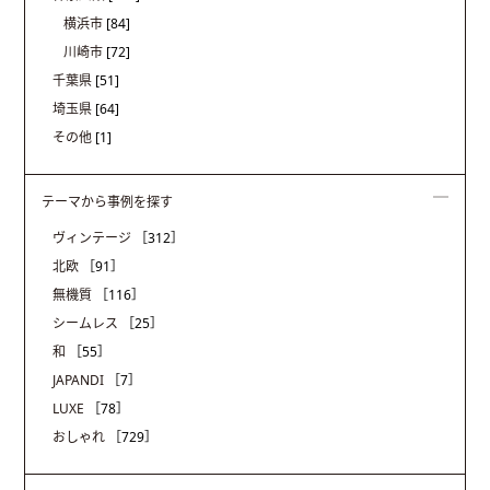
横浜市
[84]
川崎市
[72]
千葉県
[51]
埼玉県
[64]
その他
[1]
テーマから事例を探す
ヴィンテージ
［312］
北欧
［91］
無機質
［116］
シームレス
［25］
和
［55］
JAPANDI
［7］
LUXE
［78］
おしゃれ
［729］