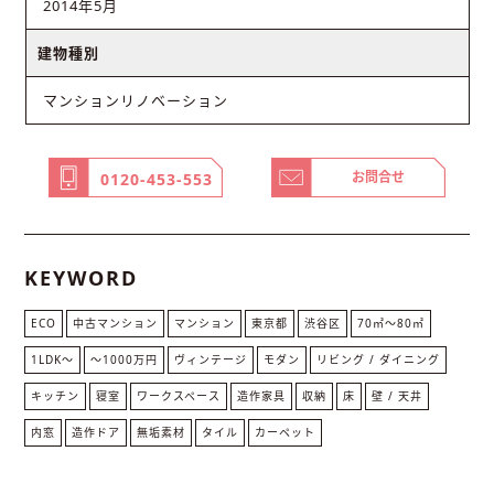
2014年5月
建物種別
マンションリノベーション
お問合せ
0120-453-553
KEYWORD
ECO
中古マンション
マンション
東京都
渋谷区
70㎡〜80㎡
1LDK〜
〜1000万円
ヴィンテージ
モダン
リビング / ダイニング
キッチン
寝室
ワークスペース
造作家具
収納
床
壁 / 天井
内窓
造作ドア
無垢素材
タイル
カーペット