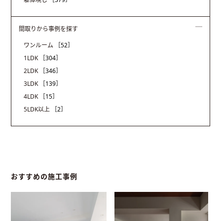
間取りから事例を探す
ワンルーム
［52］
1LDK
［304］
2LDK
［346］
3LDK
［139］
4LDK
［15］
5LDK以上
［2］
おすすめの施工事例