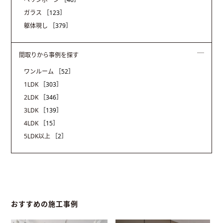
ガラス
［123］
躯体現し
［379］
間取りから事例を探す
ワンルーム
［52］
1LDK
［303］
2LDK
［346］
3LDK
［139］
4LDK
［15］
5LDK以上
［2］
おすすめの施工事例