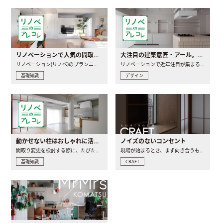
リノベーションで人気の間取りとは？トレンドの間取りと実例を徹底解説
大注目の建築意匠・アール。人気の理由と空間に取り入れるポイント
リノベーション(リノベ)のプランニングで一番最初に決めるのは..
リノベーションで近年注目が集まる建築意匠の一つであるアール..
基礎知識
デザイン
動かせない柱はおしゃれに活用！柱を魅せるリノベーション(リノベ)4選
ノイズのないコンセント
間取り変更を検討する際に、たびたび皆さんの頭を悩ませる動か..
現場が始まるとき、まず向き合うものの一つがコンセントです..
基礎知識
CRAFT