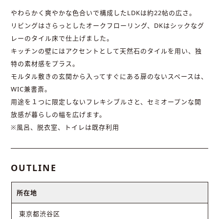
やわらかく爽やかな色合いで構成したLDKは約22帖の広さ。
リビングはさらっとしたオークフローリング、DKはシックなグ
レーのタイル床で仕上げました。
キッチンの壁にはアクセントとして天然石のタイルを用い、独
特の素材感をプラス。
モルタル敷きの玄関から入ってすぐにある扉のないスペースは、
WIC兼書斎。
用途を１つに限定しないフレキシブルさと、セミオープンな開
放感が暮らしの幅を広げます。
※風呂、脱衣室、トイレは既存利用
OUTLINE
所在地
東京都渋谷区