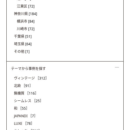
江東区
[72]
神奈川県
[184]
横浜市
[84]
川崎市
[72]
千葉県
[51]
埼玉県
[64]
その他
[1]
テーマから事例を探す
ヴィンテージ
［312］
北欧
［91］
無機質
［116］
シームレス
［25］
和
［55］
JAPANDI
［7］
LUXE
［78］