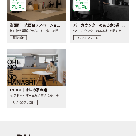
洗面所・洗面台リノベーションの事例と間取りアイデア
バーカウンターのある家5選 | 日常に馴染む“距離の近い”キッチンとは
毎日使う場所だからこそ、少しの間取りの工夫や素材の選び方で..
“バーカウンターのある家”と聞くと、少し特別な、大人のための..
基礎知識
リノベのアレコレ
INDEX｜オレの家の話
nuアドバイザー早見の家の話を、全4話でお届け。リノベーションを..
リノベのアレコレ