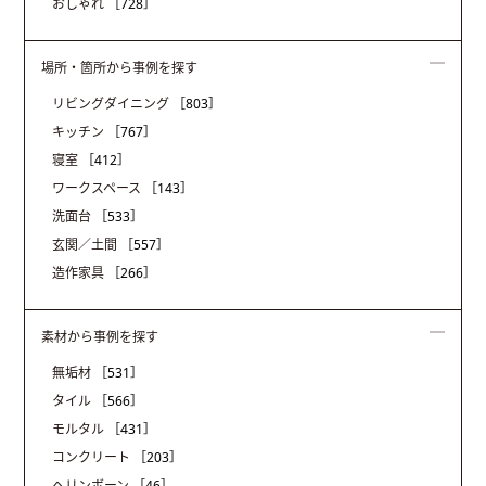
おしゃれ
［728］
場所・箇所から事例を探す
リビングダイニング
［803］
キッチン
［767］
寝室
［412］
ワークスペース
［143］
洗面台
［533］
玄関／土間
［557］
造作家具
［266］
素材から事例を探す
無垢材
［531］
タイル
［566］
モルタル
［431］
コンクリート
［203］
ヘリンボーン
［46］