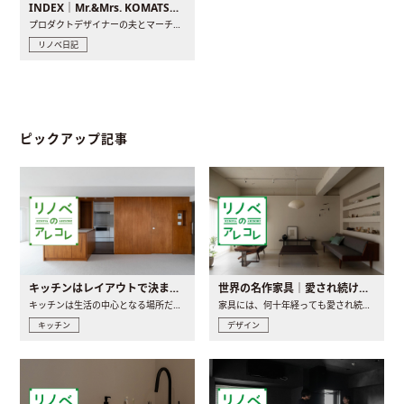
INDEX｜Mr.&Mrs. KOMATSU renovation diary
プロダクトデザイナーの夫とマーチャンダイザーの妻が、夫婦で..
リノベ日記
ピックアップ記事
キッチンはレイアウトで決まる。後悔しないための考え方と選び方
世界の名作家具｜愛され続ける理由と一生モノとの出会い方
キッチンは生活の中心となる場所だからこそ、家の中のどこに置..
家具には、何十年経っても愛され続ける「名作」と呼ばれるもの..
キッチン
デザイン