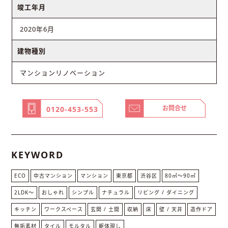
竣工年月
2020年6月
建物種別
マンションリノベーション
お問合せ
0120-453-553
KEYWORD
ECO
中古マンション
マンション
東京都
渋谷区
80㎡〜90㎡
2LDK〜
おしゃれ
シンプル
ナチュラル
リビング / ダイニング
キッチン
ワークスペース
玄関 / 土間
収納
床
壁 / 天井
造作ドア
無垢素材
タイル
モルタル
躯体現し