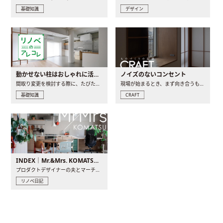
基礎知識
デザイン
動かせない柱はおしゃれに活用！柱を魅せるリノベーション(リノベ)4選
ノイズのないコンセント
間取り変更を検討する際に、たびたび皆さんの頭を悩ませる動か..
現場が始まるとき、まず向き合うものの一つがコンセントです..
基礎知識
CRAFT
INDEX｜Mr.&Mrs. KOMATSU renovation diary
プロダクトデザイナーの夫とマーチャンダイザーの妻が、夫婦で..
リノベ日記