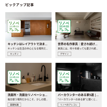
ピックアップ記事
キッチンはレイアウトで決まる。後悔しないための考え方と選び方
世界の名作家具｜愛され続ける理由と一生モノとの出会い方
キッチンは生活の中心となる場所だからこそ、家の中のどこに置..
家具には、何十年経っても愛され続ける「名作」と呼ばれるもの..
キッチン
デザイン
洗面所・洗面台リノベーションの事例と間取りアイデア
バーカウンターのある家5選 | 日常に馴染む“距離の近い”キッチンとは
毎日使う場所だからこそ、少しの間取りの工夫や素材の選び方で..
“バーカウンターのある家”と聞くと、少し特別な、大人のための..
基礎知識
リノベのアレコレ