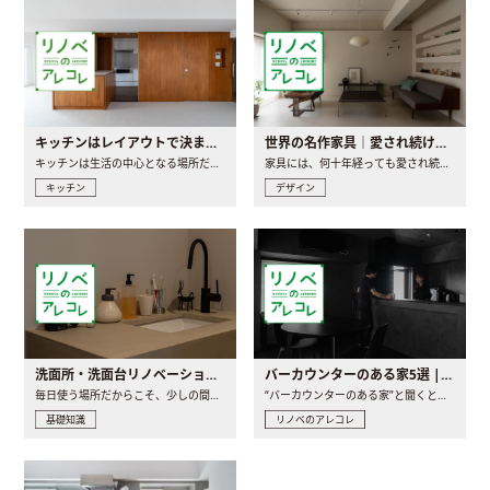
キッチンはレイアウトで決まる。後悔しないための考え方と選び方
世界の名作家具｜愛され続ける理由と一生モノとの出会い方
キッチンは生活の中心となる場所だからこそ、家の中のどこに置..
家具には、何十年経っても愛され続ける「名作」と呼ばれるもの..
キッチン
デザイン
洗面所・洗面台リノベーションの事例と間取りアイデア
バーカウンターのある家5選 | 日常に馴染む“距離の近い”キッチンとは
毎日使う場所だからこそ、少しの間取りの工夫や素材の選び方で..
“バーカウンターのある家”と聞くと、少し特別な、大人のための..
基礎知識
リノベのアレコレ