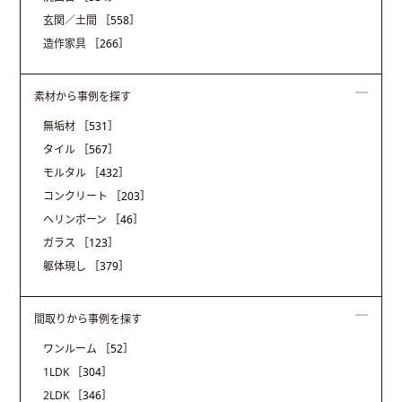
玄関／土間
［558］
造作家具
［266］
素材から事例を探す
無垢材
［531］
タイル
［567］
モルタル
［432］
コンクリート
［203］
ヘリンボーン
［46］
ガラス
［123］
躯体現し
［379］
間取りから事例を探す
ワンルーム
［52］
1LDK
［304］
2LDK
［346］