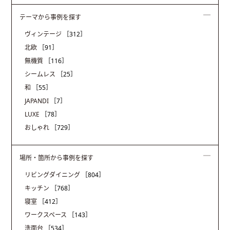
テーマから事例を探す
ヴィンテージ
［312］
北欧
［91］
無機質
［116］
シームレス
［25］
和
［55］
JAPANDI
［7］
LUXE
［78］
おしゃれ
［729］
場所・箇所から事例を探す
リビングダイニング
［804］
キッチン
［768］
寝室
［412］
ワークスペース
［143］
洗面台
［534］