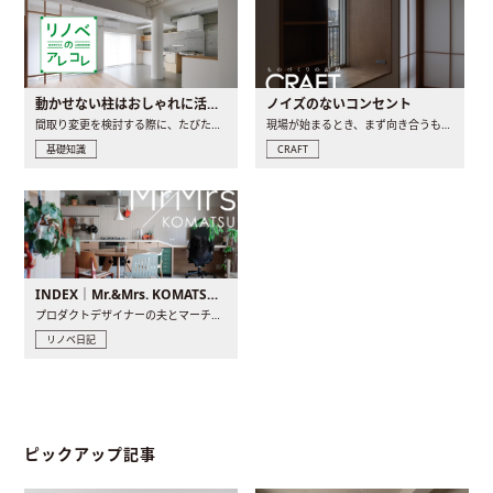
動かせない柱はおしゃれに活用！柱を魅せるリノベーション(リノベ)4選
ノイズのないコンセント
間取り変更を検討する際に、たびたび皆さんの頭を悩ませる動か..
現場が始まるとき、まず向き合うものの一つがコンセントです..
基礎知識
CRAFT
INDEX｜Mr.&Mrs. KOMATSU renovation diary
プロダクトデザイナーの夫とマーチャンダイザーの妻が、夫婦で..
リノベ日記
ピックアップ記事