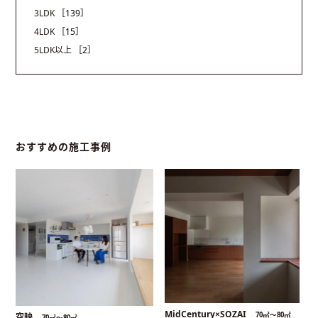
3LDK
［139］
4LDK
［15］
5LDK以上
［2］
おすすめの施工事例
MidCentury×SOZAI
70㎡〜80㎡
空映
70㎡〜80㎡