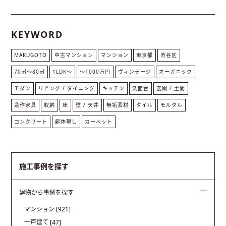
KEYWORD
MARUGOTO
中古マンション
マンション
東京都
渋谷区
70㎡〜80㎡
1LDK〜
〜1000万円
ヴィンテージ
オーガニック
モダン
リビング / ダイニング
キッチン
洗面台
玄関 / 土間
造作家具
収納
床
壁 / 天井
無垢素材
タイル
モルタル
コンクリート
躯体現し
カーペット
施工事例を探す
建物から事例を探す
マンション
[921]
一戸建て
[47]