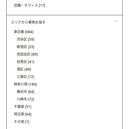
店舗・オフィス
[17]
エリアから事例を探す
東京都
[684]
渋谷区
[59]
新宿区
[33]
世田谷区
[89]
目黒区
[41]
港区
[49]
江東区
[72]
神奈川県
[184]
横浜市
[84]
川崎市
[72]
千葉県
[51]
埼玉県
[64]
その他
[1]