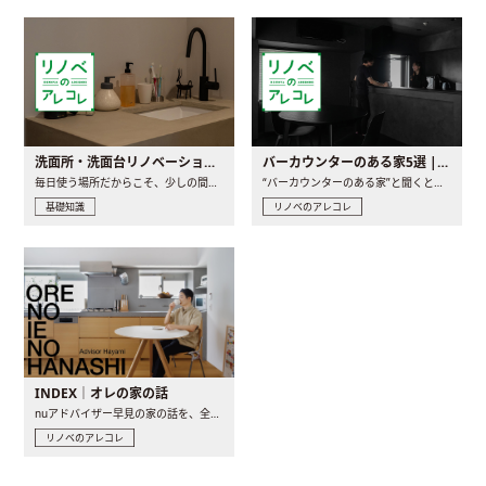
洗面所・洗面台リノベーションの事例と間取りアイデア
バーカウンターのある家5選 | 日常に馴染む“距離の近い”キッチンとは
毎日使う場所だからこそ、少しの間取りの工夫や素材の選び方で..
“バーカウンターのある家”と聞くと、少し特別な、大人のための..
基礎知識
リノベのアレコレ
INDEX｜オレの家の話
nuアドバイザー早見の家の話を、全4話でお届け。リノベーションを..
リノベのアレコレ