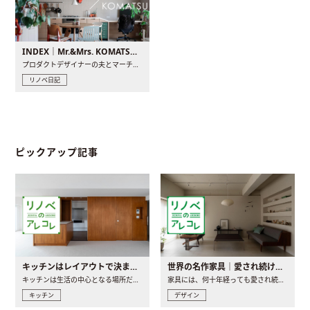
INDEX｜Mr.&Mrs. KOMATSU renovation diary
プロダクトデザイナーの夫とマーチャンダイザーの妻が、夫婦で..
リノベ日記
ピックアップ記事
キッチンはレイアウトで決まる。後悔しないための考え方と選び方
世界の名作家具｜愛され続ける理由と一生モノとの出会い方
キッチンは生活の中心となる場所だからこそ、家の中のどこに置..
家具には、何十年経っても愛され続ける「名作」と呼ばれるもの..
キッチン
デザイン