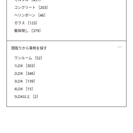
コンクリート
［203］
ヘリンボーン
［46］
ガラス
［123］
躯体現し
［379］
間取りから事例を探す
ワンルーム
［52］
1LDK
［303］
2LDK
［346］
3LDK
［139］
4LDK
［15］
5LDK以上
［2］