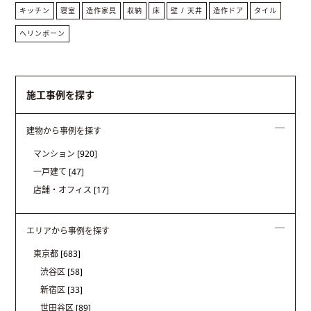
キッチン
寝室
造作家具
収納
床
壁 / 天井
造作ドア
タイル
ヘリンボーン
施工事例を探す
建物から事例を探す
マンション
[920]
一戸建て
[47]
店舗・オフィス
[17]
エリアから事例を探す
東京都
[683]
渋谷区
[58]
新宿区
[33]
世田谷区
[89]