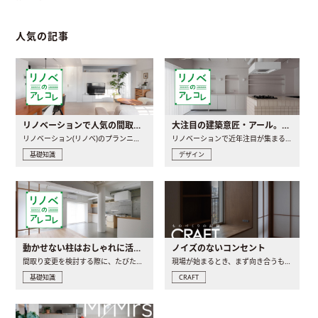
人気の記事
リノベーションで人気の間取りとは？トレンドの間取りと実例を徹底解説
大注目の建築意匠・アール。人気の理由と空間に取り入れるポイント
リノベーション(リノベ)のプランニングで一番最初に決めるのは..
リノベーションで近年注目が集まる建築意匠の一つであるアール..
基礎知識
デザイン
動かせない柱はおしゃれに活用！柱を魅せるリノベーション(リノベ)4選
ノイズのないコンセント
間取り変更を検討する際に、たびたび皆さんの頭を悩ませる動か..
現場が始まるとき、まず向き合うものの一つがコンセントです..
基礎知識
CRAFT