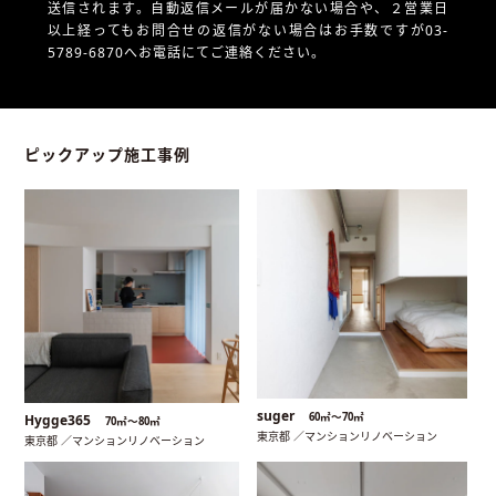
送信されます。自動返信メールが届かない場合や、
２営業日
以上経ってもお問合せの返信がない場合はお手数ですが03-
5789-6870へお電話にてご連絡ください。
ピックアップ施工事例
suger
60㎡〜70㎡
Hygge365
70㎡〜80㎡
東京都 ／マンションリノベーション
東京都 ／マンションリノベーション