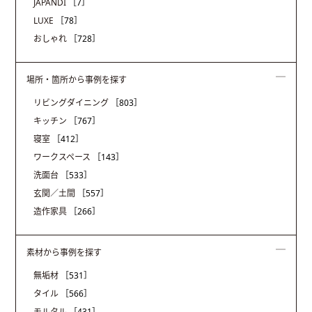
JAPANDI
［7］
LUXE
［78］
おしゃれ
［728］
場所・箇所から事例を探す
リビングダイニング
［803］
キッチン
［767］
寝室
［412］
ワークスペース
［143］
洗面台
［533］
玄関／土間
［557］
造作家具
［266］
素材から事例を探す
無垢材
［531］
タイル
［566］
モルタル
［431］