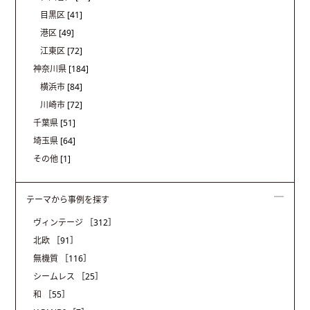
目黒区
[41]
港区
[49]
江東区
[72]
神奈川県
[184]
横浜市
[84]
川崎市
[72]
千葉県
[51]
埼玉県
[64]
その他
[1]
テーマから事例を探す
ヴィンテージ
［312］
北欧
［91］
無機質
［116］
シームレス
［25］
和
［55］