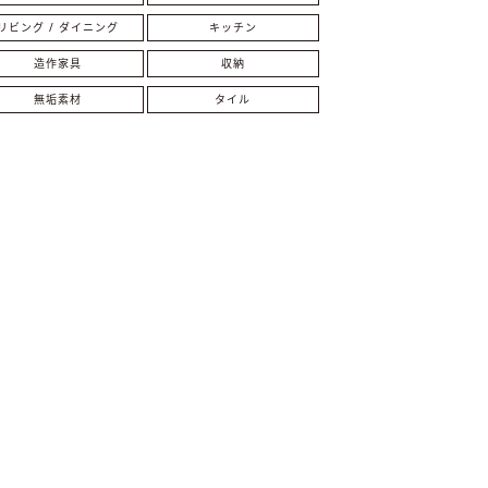
リビング / ダイニング
キッチン
造作家具
収納
無垢素材
タイル