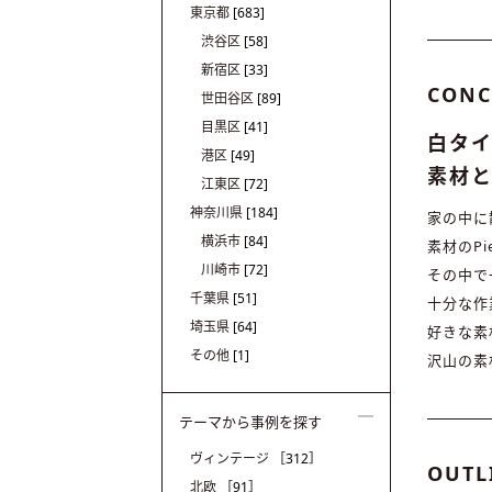
東京都
[683]
渋谷区
[58]
新宿区
[33]
CONC
世田谷区
[89]
目黒区
[41]
白タイ
港区
[49]
素材
江東区
[72]
神奈川県
[184]
家の中に
横浜市
[84]
素材のP
川崎市
[72]
その中で
千葉県
[51]
十分な作
埼玉県
[64]
好きな素
その他
[1]
沢山の素
テーマから事例を探す
ヴィンテージ
［312］
OUTL
北欧
［91］