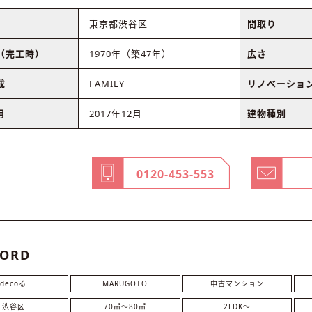
東京都渋谷区
間取り
（完工時）
1970年（築47年）
広さ
成
FAMILY
リノベーショ
月
2017年12月
建物種別
0120-453-553
ORD
decoる
MARUGOTO
中古マンション
渋谷区
70㎡〜80㎡
2LDK〜