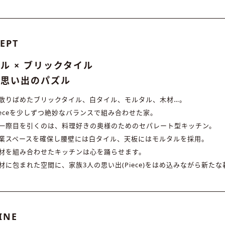
EPT
ル × ブリックタイル
と思い出のパズル
散りばめたブリックタイル、白タイル、モルタル、木材…。
ieceを少しずつ絶妙なバランスで組み合わせた家。
一際目を引くのは、料理好きの奥様のためのセパレート型キッチン。
業スペースを確保し腰壁には白タイル、天板にはモルタルを採用。
材を組み合わせたキッチンは心を踊らせます。
材に包まれた空間に、家族3人の思い出(Piece)をはめ込みながら新た
INE