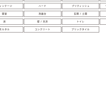
ィンテージ
ハード
ブリティッシュ
寝室
洗面台
玄関 / 土間
床
壁 / 天井
トイレ
モルタル
コンクリート
ブリックタイル