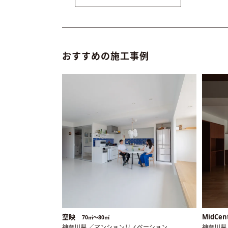
おすすめの施工事例
空映
MidCen
70㎡〜80㎡
神奈川県 ／マンションリノベーション
神奈川県