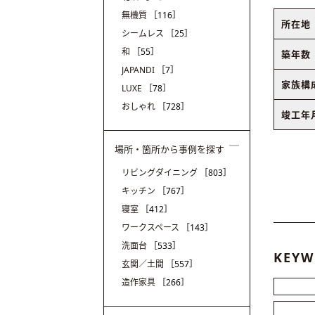
無機質
［116］
所在地
シームレス
［25］
和
［55］
築年数
JAPANDI
［7］
家族構
LUXE
［78］
おしゃれ
［728］
竣工年
場所・箇所から事例を探す
リビングダイニング
［803］
キッチン
［767］
寝室
［412］
ワークスペース
［143］
洗面台
［533］
KEYW
玄関／土間
［557］
造作家具
［266］