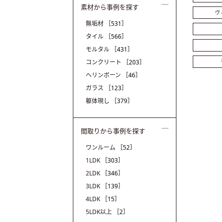
素材から事例を探す
ヴ
無垢材
［531］
タイル
［566］
モルタル
［431］
コンクリート
［203］
ヘリンボーン
［46］
ガラス
［123］
躯体現し
［379］
間取りから事例を探す
ワンルーム
［52］
1LDK
［303］
2LDK
［346］
3LDK
［139］
4LDK
［15］
5LDK以上
［2］