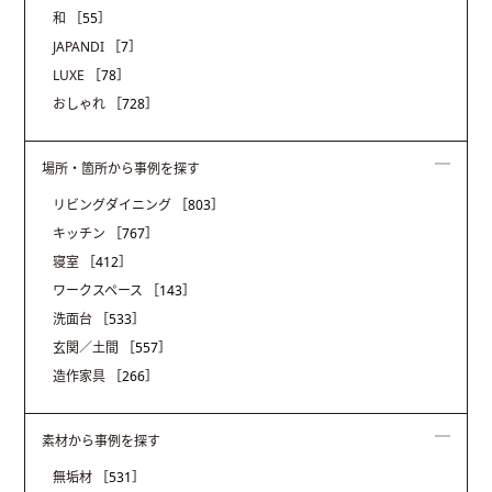
和
［55］
JAPANDI
［7］
LUXE
［78］
おしゃれ
［728］
場所・箇所から事例を探す
リビングダイニング
［803］
キッチン
［767］
寝室
［412］
ワークスペース
［143］
洗面台
［533］
玄関／土間
［557］
造作家具
［266］
素材から事例を探す
無垢材
［531］