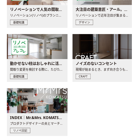
リノベーションで人気の間取りとは？トレンドの間取りと実例を徹底解説
大注目の建築意匠・アール。人気の理由と空間に取り入れるポイント
リノベーション(リノベ)のプランニングで一番最初に決めるのは..
リノベーションで近年注目が集まる建築意匠の一つであるアール..
基礎知識
デザイン
動かせない柱はおしゃれに活用！柱を魅せるリノベーション(リノベ)4選
ノイズのないコンセント
間取り変更を検討する際に、たびたび皆さんの頭を悩ませる動か..
現場が始まるとき、まず向き合うものの一つがコンセントです..
基礎知識
CRAFT
INDEX｜Mr.&Mrs. KOMATSU renovation diary
プロダクトデザイナーの夫とマーチャンダイザーの妻が、夫婦で..
リノベ日記