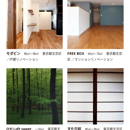
モダビン
FREE BOX
東京都文京区
東京都文京
80㎡〜90㎡
60㎡〜70㎡
／戸建リノベーション
区 ／マンションリノベーション
OYJ Loft sweet
文化日和
東京都文
東京都文京区
〜50㎡
80㎡〜90㎡