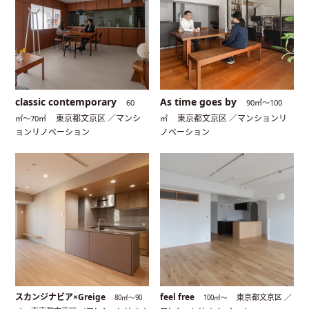
classic contemporary
As time goes by
60
90㎡〜100
東京都文京区 ／マンシ
東京都文京区 ／マンションリ
㎡〜70㎡
㎡
ョンリノベーション
ノベーション
スカンジナビア×Greige
feel free
東京都文京区 ／
80㎡〜90
100㎡〜