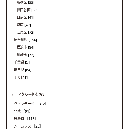
新宿区
[33]
世田谷区
[89]
目黒区
[41]
港区
[49]
江東区
[72]
神奈川県
[184]
横浜市
[84]
川崎市
[72]
千葉県
[51]
埼玉県
[64]
その他
[1]
テーマから事例を探す
ヴィンテージ
［312］
北欧
［91］
無機質
［116］
シームレス
［25］