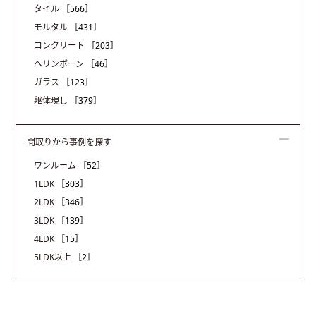
タイル
［566］
モルタル
［431］
コンクリート
［203］
ヘリンボーン
［46］
ガラス
［123］
躯体現し
［379］
間取りから事例を探す
ワンルーム
［52］
1LDK
［303］
2LDK
［346］
3LDK
［139］
4LDK
［15］
5LDK以上
［2］