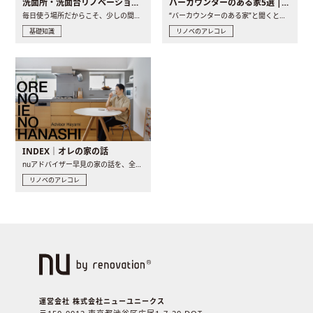
洗面所・洗面台リノベーションの事例と間取りアイデア
バーカウンターのある家5選 | 日常に馴染む“距離の近い”キッチンとは
毎日使う場所だからこそ、少しの間取りの工夫や素材の選び方で..
“バーカウンターのある家”と聞くと、少し特別な、大人のための..
基礎知識
リノベのアレコレ
INDEX｜オレの家の話
nuアドバイザー早見の家の話を、全4話でお届け。リノベーションを..
リノベのアレコレ
運営会社 株式会社ニューユニークス