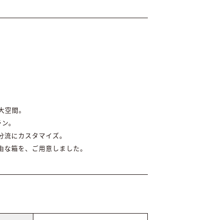
大空間。
ラン。
分流にカスタマイズ。
由な箱を、ご用意しました。