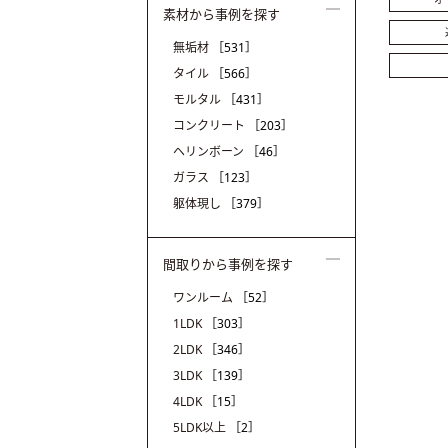
素材から事例を探す
無垢材
［531］
タイル
［566］
モルタル
［431］
コンクリート
［203］
ヘリンボーン
［46］
ガラス
［123］
躯体現し
［379］
間取りから事例を探す
ワンルーム
［52］
1LDK
［303］
2LDK
［346］
3LDK
［139］
4LDK
［15］
5LDK以上
［2］