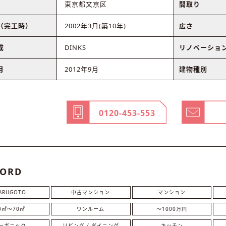
東京都文京区
間取り
（完工時）
2002年3月(築10年)
広さ
成
DINKS
リノベーショ
月
2012年9月
建物種別
0120-453-553
ORD
ARUGOTO
中古マンション
マンション
0㎡〜70㎡
ワンルーム
〜1000万円
ーガニック
リビング / ダイニング
キッチン