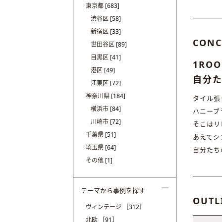
東京都
[683]
渋谷区
[58]
新宿区
[33]
CONC
世田谷区
[89]
目黒区
[41]
1RO
港区
[49]
自分
江東区
[72]
神奈川県
[184]
タイル張
横浜市
[84]
ハニーブ
川崎市
[72]
そこはリ
千葉県
[51]
あえてシ
埼玉県
[64]
自分たち
その他
[1]
テーマから事例を探す
OUTL
ヴィンテージ
［312］
北欧
［91］