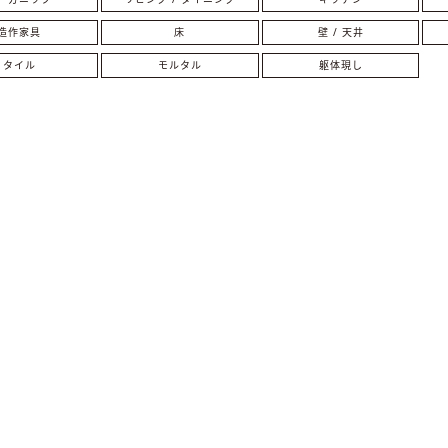
造作家具
床
壁 / 天井
タイル
モルタル
躯体現し