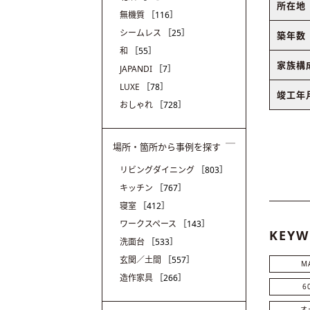
所在地
無機質
［116］
シームレス
［25］
築年数
和
［55］
家族構
JAPANDI
［7］
LUXE
［78］
竣工年
おしゃれ
［728］
場所・箇所から事例を探す
リビングダイニング
［803］
キッチン
［767］
寝室
［412］
ワークスペース
［143］
KEYW
洗面台
［533］
玄関／土間
［557］
M
造作家具
［266］
6
オ