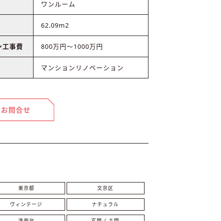
ワンルーム
62.09m2
ン工事費
800万円～1000万円
マンションリノベーション
お問合せ
東京都
文京区
ヴィンテージ
ナチュラル
洗面台
玄関 / 土間