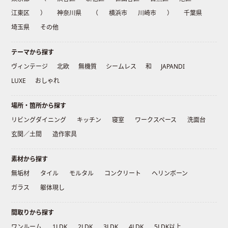
江東区
）
神奈川県
（
横浜市
川崎市
）
千葉県
埼玉県
その他
テーマから探す
ヴィンテージ
北欧
無機質
シームレス
和
JAPANDI
LUXE
おしゃれ
場所・箇所から探す
リビングダイニング
キッチン
寝室
ワークスペース
洗面台
玄関／土間
造作家具
素材から探す
無垢材
タイル
モルタル
コンクリート
ヘリンボーン
ガラス
躯体現し
間取りから探す
ワンルーム
1LDK
2LDK
3LDK
4LDK
5LDK以上