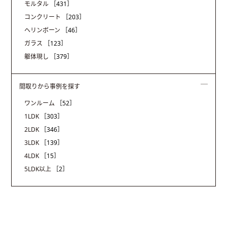
モルタル
［431］
コンクリート
［203］
ヘリンボーン
［46］
ガラス
［123］
躯体現し
［379］
間取りから事例を探す
ワンルーム
［52］
1LDK
［303］
2LDK
［346］
3LDK
［139］
4LDK
［15］
5LDK以上
［2］