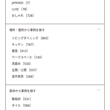
JAPANDI
［7］
LUXE
［78］
おしゃれ
［728］
場所・箇所から事例を探す
リビングダイニング
［803］
キッチン
［767］
寝室
［412］
ワークスペース
［143］
洗面台
［533］
玄関／土間
［557］
造作家具
［266］
素材から事例を探す
無垢材
［531］
タイル
［566］