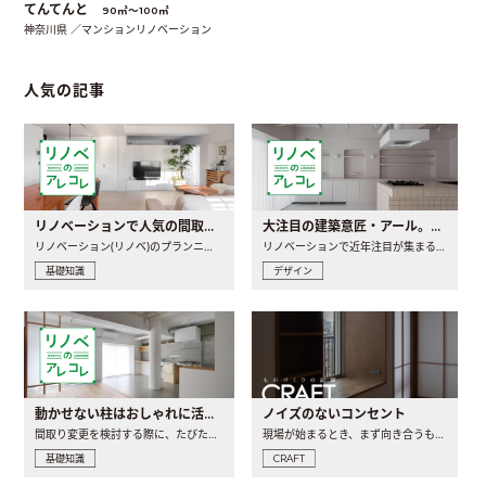
てんてんと
90㎡〜100㎡
神奈川県 ／マンションリノベーション
人気の記事
リノベーションで人気の間取りとは？トレンドの間取りと実例を徹底解説
大注目の建築意匠・アール。人気の理由と空間に取り入れるポイント
リノベーション(リノベ)のプランニングで一番最初に決めるのは..
リノベーションで近年注目が集まる建築意匠の一つであるアール..
基礎知識
デザイン
動かせない柱はおしゃれに活用！柱を魅せるリノベーション(リノベ)4選
ノイズのないコンセント
間取り変更を検討する際に、たびたび皆さんの頭を悩ませる動か..
現場が始まるとき、まず向き合うものの一つがコンセントです..
基礎知識
CRAFT