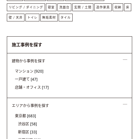
リビング / ダイニング
寝室
洗面台
玄関 / 土間
造作家具
収納
床
壁 / 天井
トイレ
無垢素材
タイル
施工事例を探す
建物から事例を探す
マンション
[920]
一戸建て
[47]
店舗・オフィス
[17]
エリアから事例を探す
東京都
[683]
渋谷区
[58]
新宿区
[33]