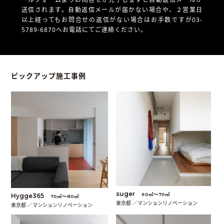
送信されます。自動返信メールが届かない場合や、
２営業日
以上経ってもお問合せの返信がない場合はお手数ですが03-
5789-6870へお電話にてご連絡ください。
ピックアップ施工事例
suger
60㎡〜70㎡
Hygge365
70㎡〜80㎡
東京都 ／マンションリノベーション
東京都 ／マンションリノベーション