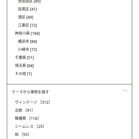
世田谷区
[89]
目黒区
[41]
港区
[49]
江東区
[72]
神奈川県
[184]
横浜市
[84]
川崎市
[72]
千葉県
[51]
埼玉県
[64]
その他
[1]
テーマから事例を探す
ヴィンテージ
［312］
北欧
［91］
無機質
［116］
シームレス
［25］
和
［55］