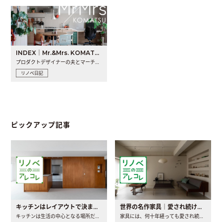
INDEX｜Mr.&Mrs. KOMATSU renovation diary
プロダクトデザイナーの夫とマーチャンダイザーの妻が、夫婦で..
リノベ日記
ピックアップ記事
キッチンはレイアウトで決まる。後悔しないための考え方と選び方
世界の名作家具｜愛され続ける理由と一生モノとの出会い方
キッチンは生活の中心となる場所だからこそ、家の中のどこに置..
家具には、何十年経っても愛され続ける「名作」と呼ばれるもの..