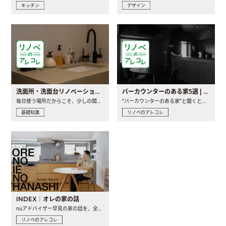
キッチン
デザイン
洗面所・洗面台リノベーションの事例と間取りアイデア
バーカウンターのある家5選 | 日常に馴染む“距離の近い”キッチンとは
毎日使う場所だからこそ、少しの間取りの工夫や素材の選び方で..
“バーカウンターのある家”と聞くと、少し特別な、大人のための..
基礎知識
リノベのアレコレ
INDEX｜オレの家の話
nuアドバイザー早見の家の話を、全4話でお届け。リノベーションを..
リノベのアレコレ