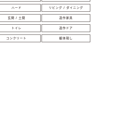
ハード
リビング / ダイニング
玄関 / 土間
造作家具
トイレ
造作ドア
コンクリート
躯体現し