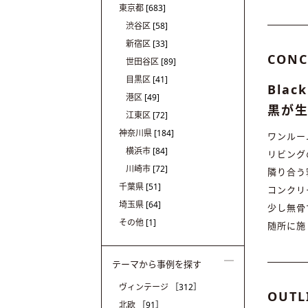
東京都
[683]
渋谷区
[58]
新宿区
[33]
CONC
世田谷区
[89]
目黒区
[41]
Black
港区
[49]
黒が
江東区
[72]
神奈川県
[184]
ワンルー
横浜市
[84]
リビング
川崎市
[72]
隣り合う
千葉県
[51]
コンクリ
埼玉県
[64]
少し無骨
その他
[1]
随所に施
テーマから事例を探す
ヴィンテージ
［312］
OUTL
北欧
［91］