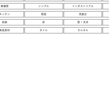
無機質
シンプル
インダストリアル
キッチン
寝室
洗面台
収納
床
壁 / 天井
無垢素材
タイル
モルタル