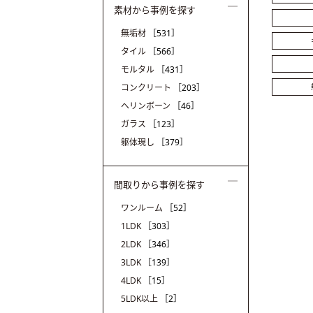
素材から事例を探す
無垢材
［531］
タイル
［566］
モルタル
［431］
コンクリート
［203］
ヘリンボーン
［46］
ガラス
［123］
躯体現し
［379］
間取りから事例を探す
ワンルーム
［52］
1LDK
［303］
2LDK
［346］
3LDK
［139］
4LDK
［15］
5LDK以上
［2］