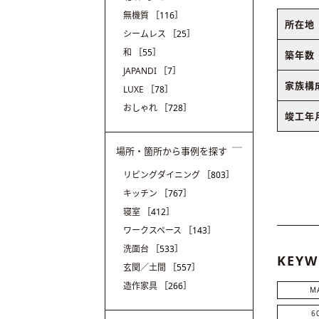
無機質
［116］
所在地
シームレス
［25］
和
［55］
築年数
JAPANDI
［7］
家族構
LUXE
［78］
おしゃれ
［728］
竣工年
場所・箇所から事例を探す
リビングダイニング
［803］
キッチン
［767］
寝室
［412］
ワークスペース
［143］
洗面台
［533］
KEYW
玄関／土間
［557］
造作家具
［266］
M
6