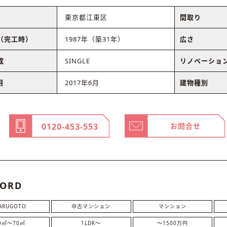
東京都江東区
間取り
（完工時）
1987年（築31年）
広さ
成
SINGLE
リノベーショ
月
2017年6月
建物種別
0120-453-553
お問合せ
ORD
ARUGOTO
中古マンション
マンション
0㎡〜70㎡
1LDK〜
～1500万円