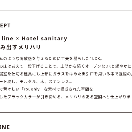
EPT
 line × Hotel sanitary
生み出すメリハリ
ムのような開放感を与えるために工夫を凝らした1LDK。
の床はあえて一段下げることで、土間から続くオープンなDKと緩やかに
寝室を仕切る建具にも上部にガラスをはめた黒引戸を用いる事で視線の
ート現し、モルタル、木、ステンレス…
で荒々しい「roughly」な素材で構成された空間を
したブラックカラーが引き締める、メリハリのある空間へと仕上がりま
INE