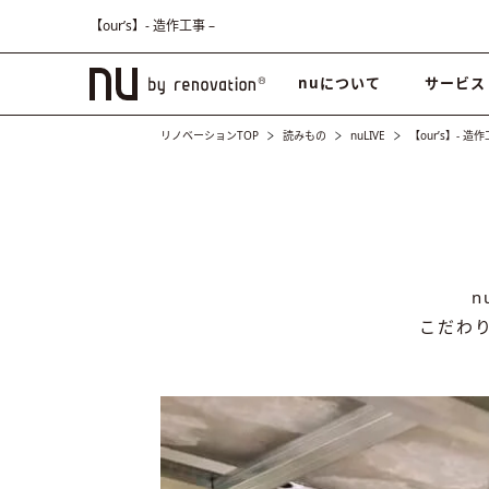
【our’s】- 造作工事 –
nuについて
サービス
リノベーションTOP
読みもの
nuLIVE
【our’s】- 造作
こだわ