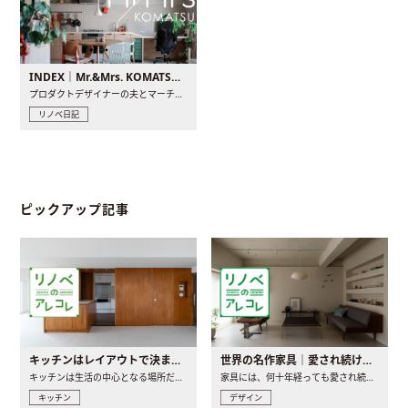
INDEX｜Mr.&Mrs. KOMATSU renovation diary
プロダクトデザイナーの夫とマーチャンダイザーの妻が、夫婦で..
リノベ日記
ピックアップ記事
キッチンはレイアウトで決まる。後悔しないための考え方と選び方
世界の名作家具｜愛され続ける理由と一生モノとの出会い方
キッチンは生活の中心となる場所だからこそ、家の中のどこに置..
家具には、何十年経っても愛され続ける「名作」と呼ばれるもの..
キッチン
デザイン