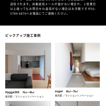
送信されます。自動返信メールが届かない場合や、
２営業日
以上経ってもお問合せの返信がない場合はお手数ですが03-
5789-6870へお電話にてご連絡ください。
ピックアップ施工事例
suger
60㎡〜70㎡
Hygge365
70㎡〜80㎡
東京都 ／マンションリノベーション
東京都 ／マンションリノベーション