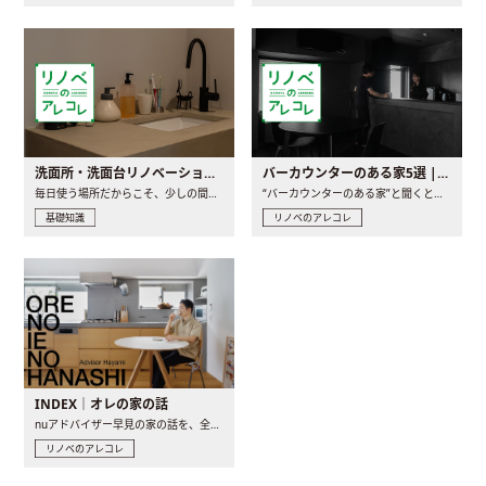
洗面所・洗面台リノベーションの事例と間取りアイデア
バーカウンターのある家5選 | 日常に馴染む“距離の近い”キッチンとは
毎日使う場所だからこそ、少しの間取りの工夫や素材の選び方で..
“バーカウンターのある家”と聞くと、少し特別な、大人のための..
基礎知識
リノベのアレコレ
INDEX｜オレの家の話
nuアドバイザー早見の家の話を、全4話でお届け。リノベーションを..
リノベのアレコレ