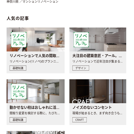
神奈川県 ／マンションリノベーション
人気の記事
リノベーションで人気の間取りとは？トレンドの間取りと実例を徹底解説
大注目の建築意匠・アール。人気の理由と空間に取り入れるポイント
リノベーション(リノベ)のプランニングで一番最初に決めるのは..
リノベーションで近年注目が集まる建築意匠の一つであるアール..
基礎知識
デザイン
動かせない柱はおしゃれに活用！柱を魅せるリノベーション(リノベ)4選
ノイズのないコンセント
間取り変更を検討する際に、たびたび皆さんの頭を悩ませる動か..
現場が始まるとき、まず向き合うものの一つがコンセントです..
基礎知識
CRAFT