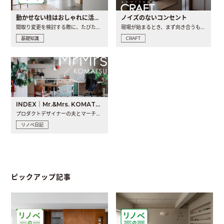
動かせない柱はおしゃれに活用！柱を魅せるリノベーション(リノベ)4選
ノイズのないコンセント
間取り変更を検討する際に、たびたび皆さんの頭を悩ませる動か..
現場が始まるとき、まず向き合うものの一つがコンセントです..
基礎知識
CRAFT
INDEX｜Mr.&Mrs. KOMATSU renovation diary
プロダクトデザイナーの夫とマーチャンダイザーの妻が、夫婦で..
リノベ日記
ピックアップ記事