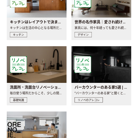
キッチンはレイアウトで決まる。後悔しないための考え方と選び方
世界の名作家具｜愛され続ける理由と一生モノとの出会い方
キッチンは生活の中心となる場所だからこそ、家の中のどこに置..
家具には、何十年経っても愛され続ける「名作」と呼ばれるもの..
キッチン
デザイン
洗面所・洗面台リノベーションの事例と間取りアイデア
バーカウンターのある家5選 | 日常に馴染む“距離の近い”キッチンとは
毎日使う場所だからこそ、少しの間取りの工夫や素材の選び方で..
“バーカウンターのある家”と聞くと、少し特別な、大人のための..
基礎知識
リノベのアレコレ